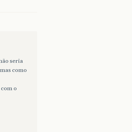
não seria
, mas como
l com o