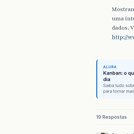
Mostran
uma inte
dados. V
http://w
ALURA
Kanban: o qu
dia
Saiba tudo sobr
para tornar ma
19 Respostas