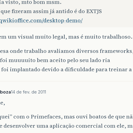
via visto, mto bom msm.
que fizeram assim já antido é do EXTJS
//qwikioffice.com/desktop-demo/
tem um visual muito legal, mas é muito trabalhoso.
esa onde trabalho avaliamos diversos frameworks,
 foi muuuuito bem aceito pelo seu lado ria
foi implantado devido a dificuldade para treinar a
rboza
14 de fev. de 2011
e,
quei” com o Primefaces, mas ouvi boatos de que nã
e desenvolver uma aplicação comercial com ele, m