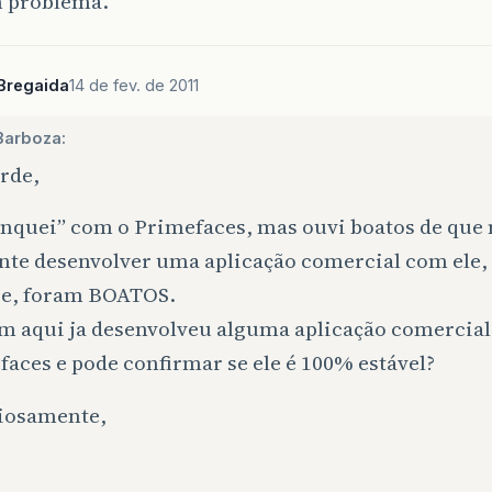
 problema.
Bregaida
14 de fev. de 2011
Barboza:
rde,
inquei” com o Primefaces, mas ouvi boatos de que 
nte desenvolver uma aplicação comercial com ele
sse, foram BOATOS.
m aqui ja desenvolveu alguma aplicação comercia
aces e pode confirmar se ele é 100% estável?
iosamente,