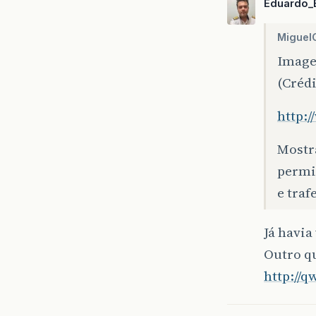
Eduardo_
Miguel
Image
(Créd
http:
Mostr
permit
e traf
Já havi
Outro qu
http://q