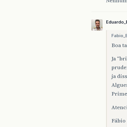
Nenhum
Eduardo_
Fabio_
Boa ta
Ja “br
prude
ja di
Algue
Primef
Atenc
Fábio