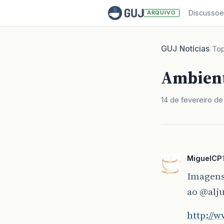
Discussoe
ARQUIVO
GUJ
Notícias
/
/
Top
Ambient
14 de fevereiro de
MiguelCP
Imagens
ao
@alj
http://