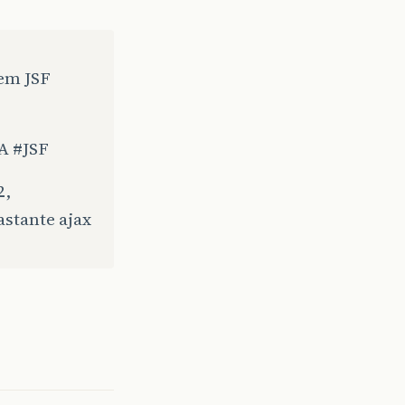
em JSF
A
#JSF
2,
astante ajax