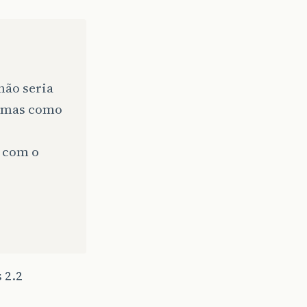
não seria
, mas como
l com o
 2.2