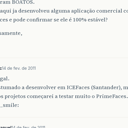
foram BOATOS.
aqui ja desenvolveu alguma aplicação comercial 
es e pode confirmar se ele é 100% estável?
samente,
c
14 de fev. de 2011
gal.
stumado a desenvolver em ICEFaces (Santander), m
s projetos começarei a testar muito o PrimeFaces.
anuel
14 de fev. de 2011