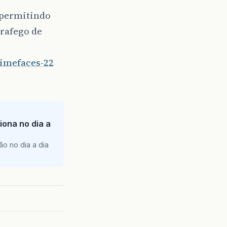
 permitindo
trafego de
rimefaces-22
iona no dia a
ão no dia a dia