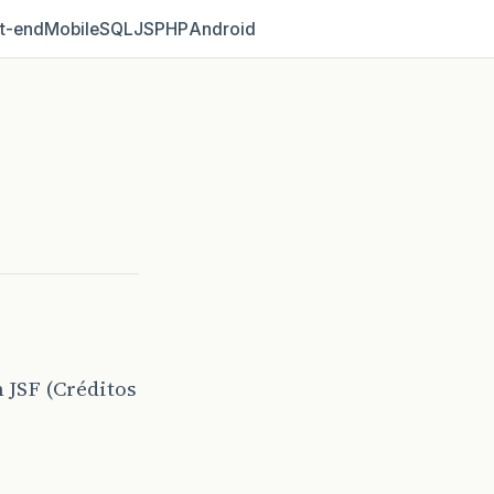
t‑end
Mobile
SQL
JS
PHP
Android
JSF (Créditos