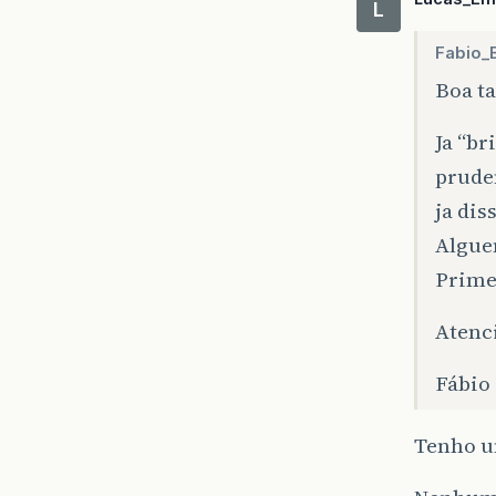
L
Fabio_
Boa ta
Ja “br
prude
ja di
Algue
Primef
Atenc
Fábio
Tenho u