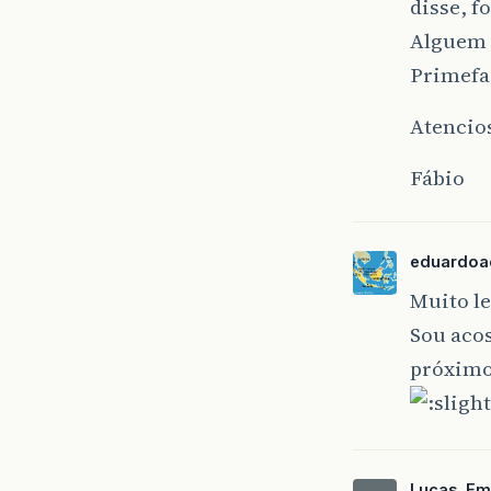
disse, 
Alguem 
Primefac
Atencio
Fábio
eduardoa
Muito le
Sou aco
próximo
Lucas_Em