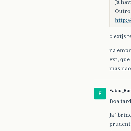
Já ha
Outro 
http:
o extjs 
na empr
ext, que
mas nao 
Fabio_Ba
F
Boa tard
Ja “brin
prudent