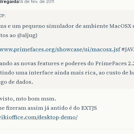
Bregaida
14 de fev. de 2011
CP:
ns e um pequeno simulador de ambiente MacOSX 
itos ao
@aljug
)
//www.primefaces.org/showcase/ui/macosx.jsf
#JAV
ando as novas features e poderes do PrimeFaces 2.
indo uma interface ainda mais rica, ao custo de b
ego de dados.
a visto, mto bom msm.
e fizeram assim já antido é do EXTJS
wikioffice.com/desktop-demo/