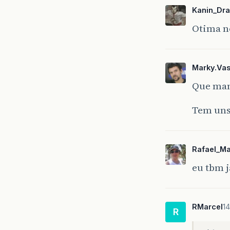
Kanin_Dr
Otima n
Marky.Va
Que man
Tem uns
Rafael_M
eu tbm j
RMarcel
14
R