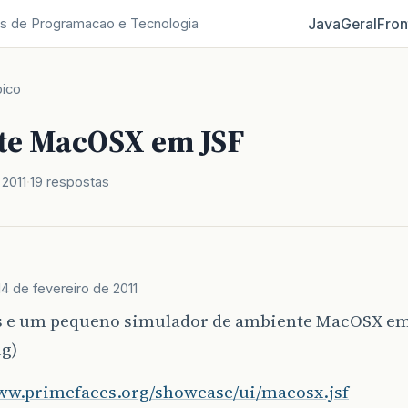
Java
Geral
Fron
s de Programacao e Tecnologia
ico
e MacOSX em JSF
 2011
19 respostas
14 de fevereiro de 2011
 e um pequeno simulador de ambiente MacOSX em 
ug
)
www.primefaces.org/showcase/ui/macosx.jsf