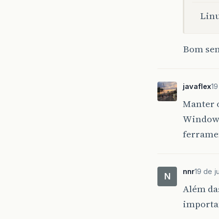
Linu
Bom sen
javaflex
19
Manter o
Windows
ferrame
nnr
19 de j
N
Além das
importan