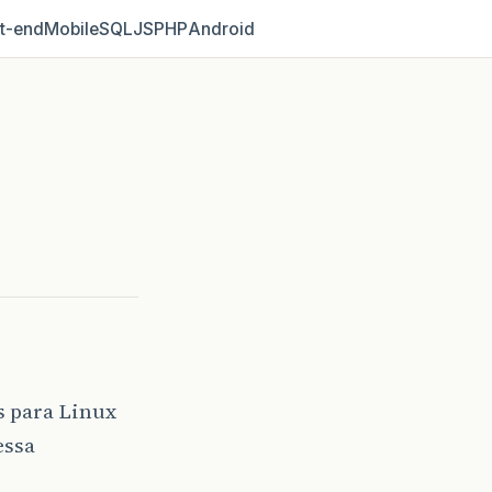
t‑end
Mobile
SQL
JS
PHP
Android
s para Linux
essa