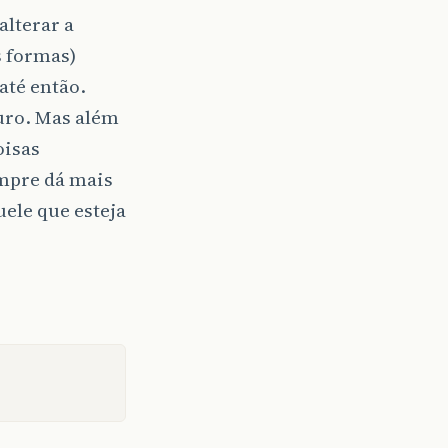
alterar a
s formas)
até então.
uro. Mas além
oisas
empre dá mais
uele que esteja