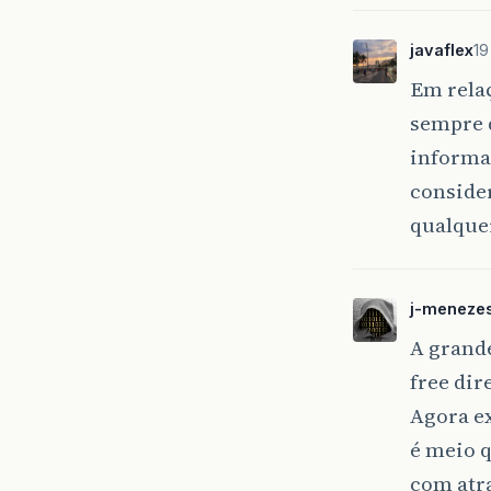
javaflex
19
Em relaç
sempre 
informaç
conside
qualque
j-meneze
A grand
free dir
Agora ex
é meio q
com atr