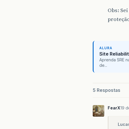
Obs: Se
proteçã
ALURA
Site Reliabil
Aprenda SRE na
de...
5 Respostas
FearX
19 d
Luca