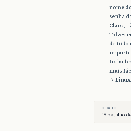
nome do 
senha do
Claro, n
Talvez 
de tudo 
importa
trabalho
mais fáci
->
Linux 
CRIADO
19 de julho d