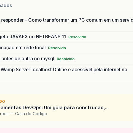
nados
 responder - Como transformar um PC comum em um servi
ojeto JAVAFX no NETBEANS 11
Resolvido
licação em rede local
Resolvido
 antes de outra no mysql
Resolvido
amp Server localhost Online e acessível pela internet no
IGO
ramentas DevOps: Um guia para construcao,...
oraes — Casa do Codigo