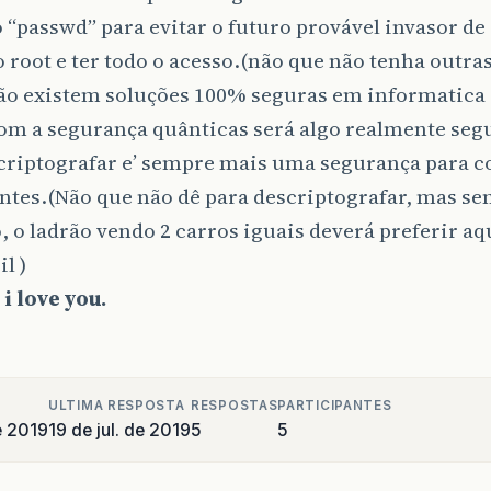
“passwd” para evitar o futuro provável invasor de 
 root e ter todo o acesso.(não que não tenha outra
ão existem soluções 100% seguras em informatica 
com a segurança quânticas será algo realmente seg
criptografar e’ sempre mais uma segurança para c
ntes.(Não que não dê para descriptografar, mas s
, o ladrão vendo 2 carros iguais deverá preferir aq
l )
i love you.
ULTIMA RESPOSTA
RESPOSTAS
PARTICIPANTES
e 2019
19 de jul. de 2019
5
5