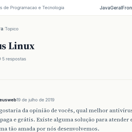
Java
Geral
Fron
s de Programacao e Tecnologia
ra
/
Topico
us Linux
9
5 respostas
teusweb
19 de julho de 2019
gostaria da opinião de vocês, qual melhor antivíru
paga e grátis. Existe alguma solução para atender 
rma tão amada por nós desenvolvemos.