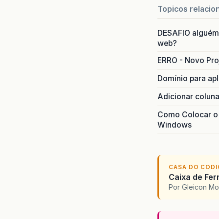
Topicos relacio
DESAFIO alguém
web?
ERRO - Novo Pr
Domínio para ap
Adicionar coluna
Como Colocar o W
Windows
CASA DO COD
Caixa de Fer
Por Gleicon M