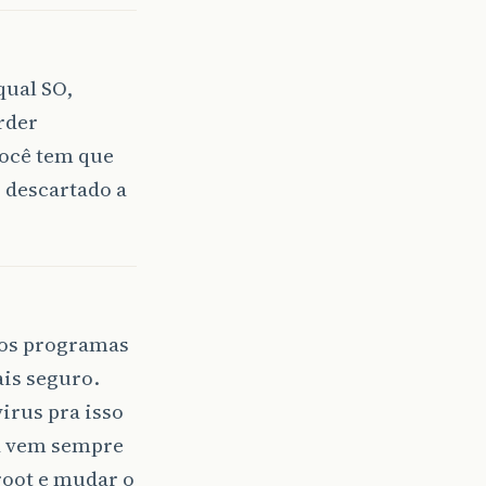
qual SO,
rder
Você tem que
 descartado a
 os programas
ais seguro.
virus pra isso
na vem sempre
root e mudar o