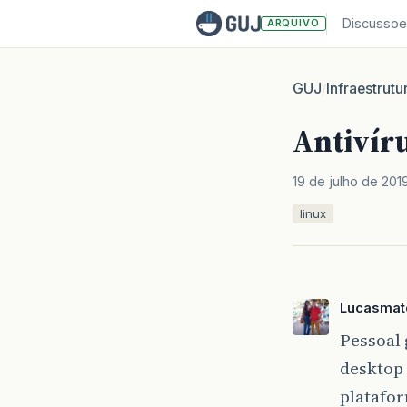
Discussoe
ARQUIVO
GUJ
Infraestrutu
/
Antivír
19 de julho de 201
linux
Lucasma
Pessoal 
desktop 
platafo