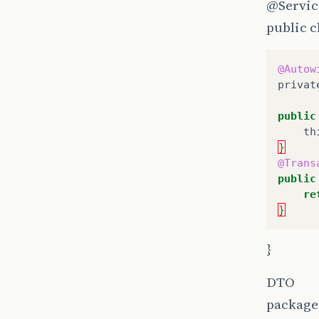
@Servic
public
th
public c
}
public
@Autow
re
privat
}
public
public
th
th
}
}
@Trans
public
public
re
re
}
}
}
public
th
DTO
}
package
public