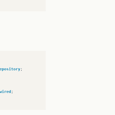
epository
;
wired
;