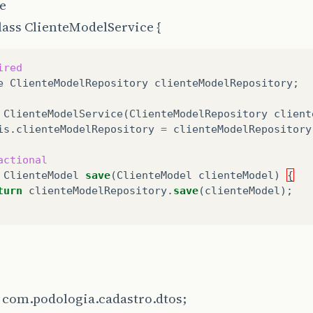
e
void
setUf
(
String
uf
)
{
is
.
uf
=
uf
;
lass ClienteModelService {
String
getBairro
()
{
ired
turn
bairro
;
e
ClienteModelRepository
clienteModelRepository
;
ClienteModelService
(
ClienteModelRepository
client
void
setBairro
(
String
bairro
)
{
is
.
clienteModelRepository
=
clienteModelRepository
is
.
bairro
=
bairro
;
actional
ClienteModel
save
(
ClienteModel
clienteModel
)
{
String
getCidade
()
{
turn
clienteModelRepository
.
save
(
clienteModel
);
turn
cidade
;
void
setCidade
(
String
cidade
)
{
is
.
cidade
=
cidade
;
 com.podologia.cadastro.dtos;
String
getTelefone
()
{