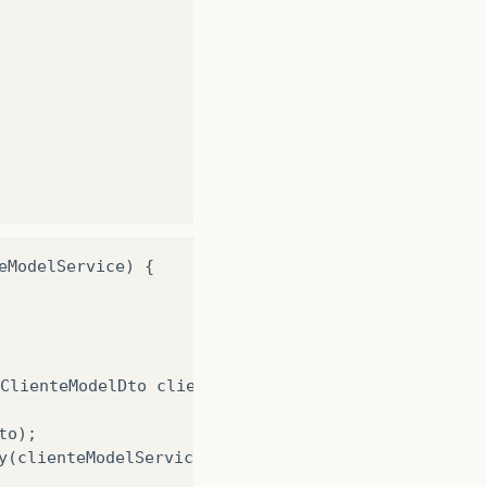
eModelService
)
{
ClienteModelDto
clienteModelDto
)
{
to
);
y
(
clienteModelService
.
save
(
clienteModel
));