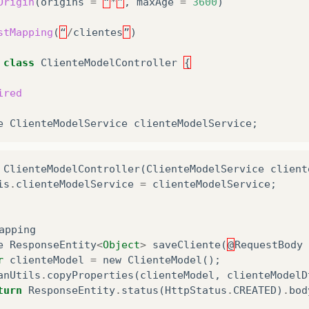
Origin
(
origins
=
“
*
”
,
maxAge
=
3600
)
is
.
cpf
=
cpf
;
stMapping
(
“
/
clientes
”
)
class
ClienteModelController
{
String
getNascimento
()
{
turn
nascimento
;
ired
e
ClienteModelService
clienteModelService
;
void
setNascimento
(
String
nascimento
)
{
is
.
nascimento
=
nascimento
;
ClienteModelController
(
ClienteModelService
client
is
.
clienteModelService
=
clienteModelService
;
String
getCep
()
{
turn
cep
;
apping
e
ResponseEntity
<
Object
>
saveCliente
(
@
RequestBody
void
setCep
(
String
cep
)
{
r
clienteModel
=
new
ClienteModel
();
is
.
cep
=
cep
;
anUtils
.
copyProperties
(
clienteModel
,
clienteModelD
turn
ResponseEntity
.
status
(
HttpStatus
.
CREATED
)
.
bod