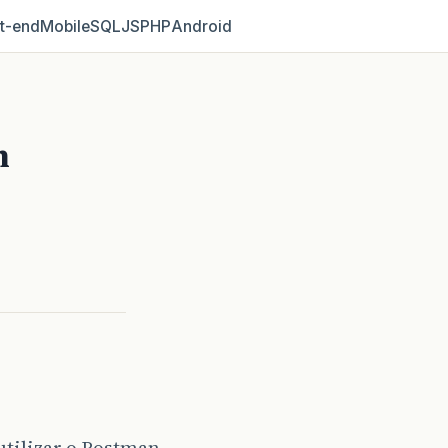
t‑end
Mobile
SQL
JS
PHP
Android
n
 utilizar o Postman