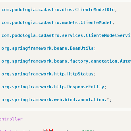
UUID
getId
()
{
turn
id
;
com.podologia.cadastro.dtos.ClienteModelDto
;
com.podologia.cadastro.models.ClienteModel
;
void
setId
(
UUID
id
)
{
is
.
id
=
id
;
com.podologia.cadastro.services.ClienteModelServi
org.springframework.beans.BeanUtils
;
String
getNome
()
{
turn
nome
;
org.springframework.beans.factory.annotation.Auto
org.springframework.http.HttpStatus
;
void
setNome
(
String
nome
)
{
is
.
nome
=
nome
;
org.springframework.http.ResponseEntity
;
org.springframework.web.bind.annotation.
*
;
String
getCpf
()
{
turn
cpf
;
ontroller
void
setCpf
(
String
cpf
)
{