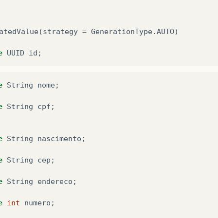
atedValue
(
strategy
=
GenerationType
.
AUTO
)
e
UUID
id
;
e
String
nome
;
e
String
cpf
;
e
String
nascimento
;
e
String
cep
;
e
String
endereco
;
e
int
numero
;