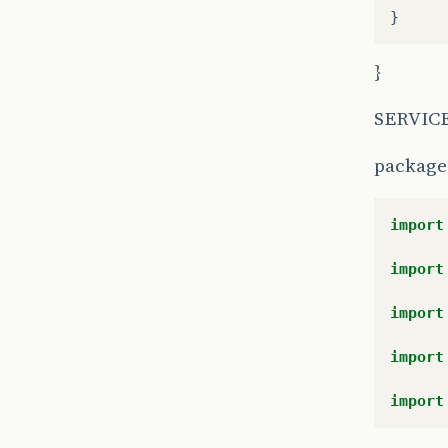
public
}
re
}
}
public
SERVIC
th
}
package
public
re
import
}
import
public
th
import
}
import
public
re
import
}