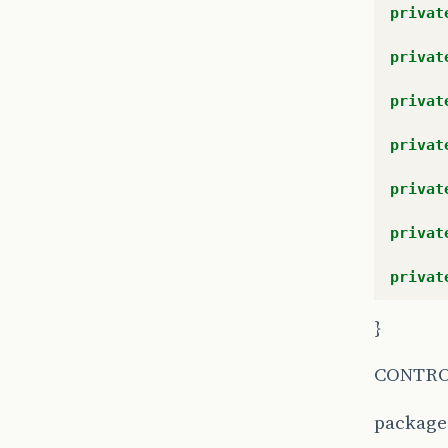
privat
privat
privat
privat
privat
privat
privat
public
}
}
CONTR
package