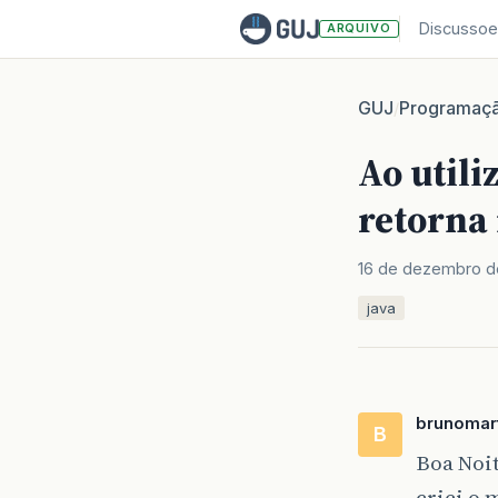
Discussoe
ARQUIVO
GUJ
Programaç
/
Ao util
retorna 
16 de dezembro d
java
brunomar
B
Boa Noit
criei o 