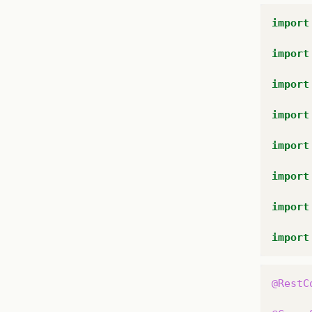
public
re
import
}
import
public
th
import
}
import
public
re
import
}
import
public
th
import
}
import
public
re
}
@RestC
public