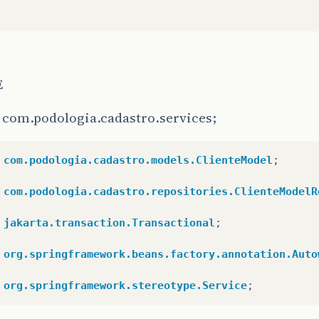
String
getEndereco
()
{
turn
endereco
;
void
setEndereco
(
String
endereco
)
{
E
is
.
endereco
=
endereco
;
 com.podologia.cadastro.services;
int
getNumero
()
{
turn
numero
;
com.podologia.cadastro.models.ClienteModel
;
com.podologia.cadastro.repositories.ClienteModelR
void
setNumero
(
int
numero
)
{
is
.
numero
=
numero
;
jakarta.transaction.Transactional
;
org.springframework.beans.factory.annotation.Auto
String
getUf
()
{
turn
uf
;
org.springframework.stereotype.Service
;