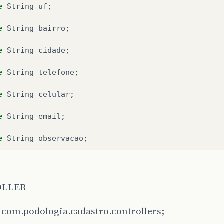
e
String
uf
;
e
String
bairro
;
e
String
cidade
;
e
String
telefone
;
e
String
celular
;
e
String
email
;
e
String
observacao
;
ClienteModel
()
{
OLLER
 com.podologia.cadastro.controllers;