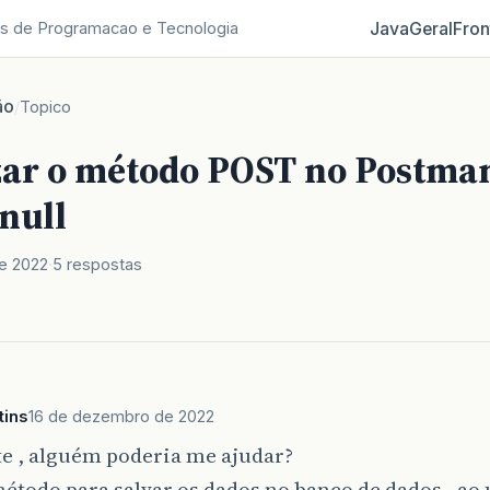
Java
Geral
Fron
s de Programacao e Tecnologia
ão
/
Topico
izar o método POST no Postma
null
e 2022
5 respostas
tins
16 de dezembro de 2022
e , alguém poderia me ajudar?
método para salvar os dados no banco de dados , ao