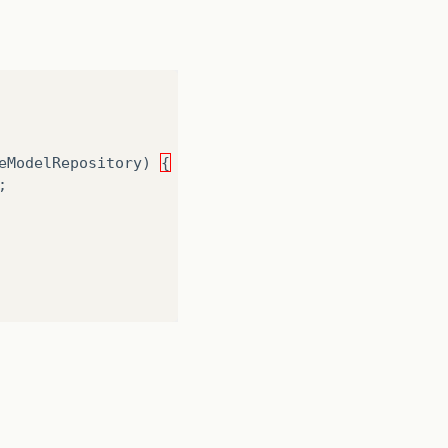
eModelRepository
)
{
;