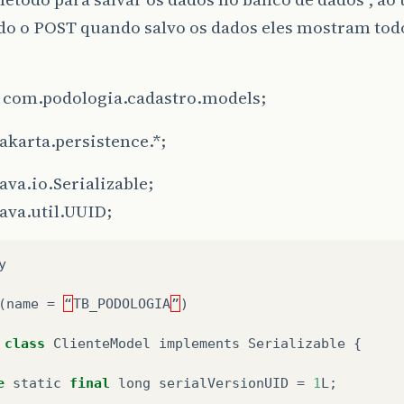
ndo o POST quando salvo os dados eles mostram tod
 com.podologia.cadastro.models;
akarta.persistence.*;
ava.io.Serializable;
ava.util.UUID;
y
(
name
=
“
TB_PODOLOGIA
”
)
class
ClienteModel
implements
Serializable
{
e
static
final
long
serialVersionUID
=
1
L
;