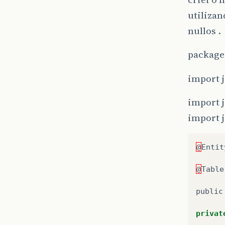
utiliza
nullos .
package
import j
import j
import j
@
Entit
@
Table
public
privat