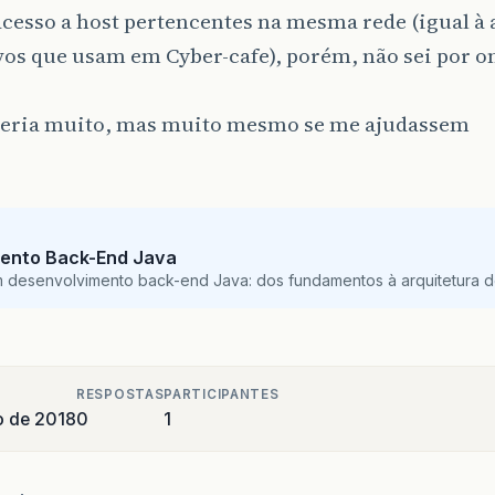
acesso a host pertencentes na mesma rede (igual à 
vos que usam em Cyber-cafe), porém, não sei por 
eria muito, mas muito mesmo se me ajudassem
ento Back-End Java
m desenvolvimento back-end Java: dos fundamentos à arquitetura de
RESPOSTAS
PARTICIPANTES
o de 2018
0
1