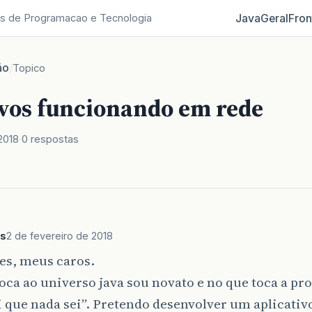
Java
Geral
Fron
s de Programacao e Tecnologia
ão
/
Topico
ivos funcionando em rede
2018
0 respostas
as
2 de fevereiro de 2018
es, meus caros.
oca ao universo java sou novato e no que toca a 
ei que nada sei”. Pretendo desenvolver um aplicativ