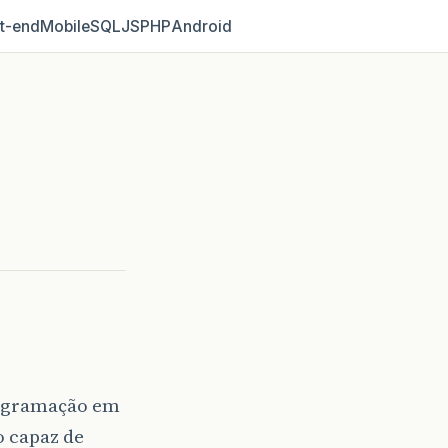
t‑end
Mobile
SQL
JS
PHP
Android
programação em
o capaz de