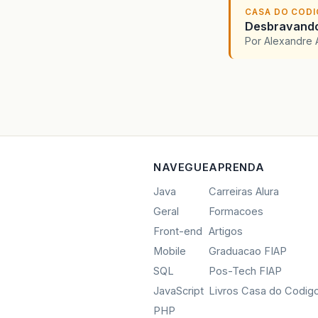
CASA DO COD
Desbravando 
Por Alexandre 
NAVEGUE
APRENDA
Java
Carreiras Alura
Geral
Formacoes
Front-end
Artigos
Mobile
Graduacao FIAP
SQL
Pos-Tech FIAP
JavaScript
Livros Casa do Codig
PHP