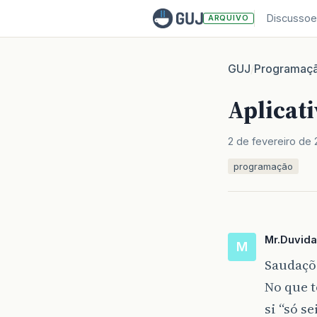
Discussoe
ARQUIVO
GUJ
Programaç
/
Aplicat
2 de fevereiro de 
programação
Mr.Duvid
M
Saudaçõ
No que t
si “só s