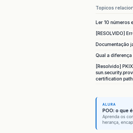
Topicos relacio
Ler 10 números e
[RESOLVIDO] Err
Documentação j
Qual a diferença
[Resolvido] PKIX 
sun.security.prov
certification pat
ALURA
POO: o que é
Aprenda os con
herança, encap