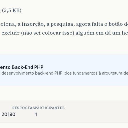
r
(3,5 KB)
ciona, a inserção, a pesquisa, agora falta o botão de
 excluir (não sei colocar isso) alguém em dá um he
ento Back-End PHP
m desenvolvimento back-end PHP: dos fundamentos à arquitetura de
RESPOSTAS
PARTICIPANTES
e 2019
0
1