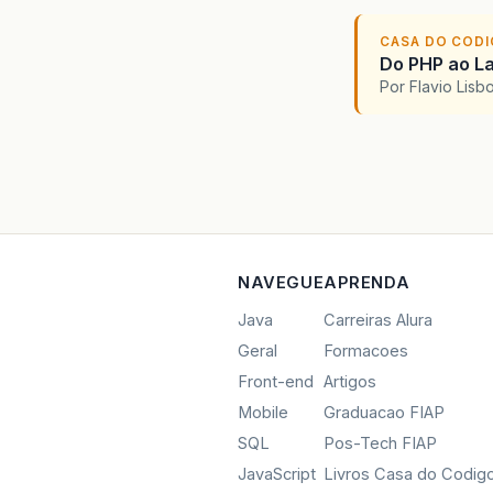
CASA DO COD
Do PHP ao La
Por Flavio Lis
NAVEGUE
APRENDA
Java
Carreiras Alura
Geral
Formacoes
Front-end
Artigos
Mobile
Graduacao FIAP
SQL
Pos-Tech FIAP
JavaScript
Livros Casa do Codig