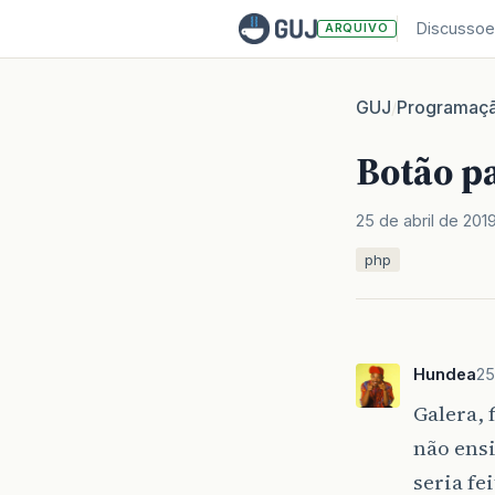
Discussoe
ARQUIVO
GUJ
Programaç
/
Botão p
25 de abril de 201
php
Hundea
25
Galera, 
não ens
seria fe