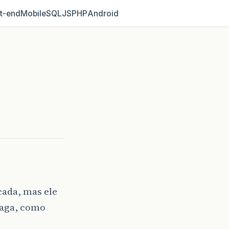
t‑end
Mobile
SQL
JS
PHP
Android
cada, mas ele
paga, como