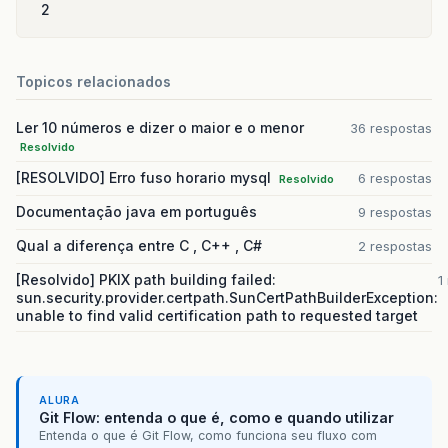
2
Topicos relacionados
Ler 10 números e dizer o maior e o menor
36 respostas
Resolvido
[RESOLVIDO] Erro fuso horario mysql
6 respostas
Resolvido
Documentação java em português
9 respostas
Qual a diferença entre C , C++ , C#
2 respostas
[Resolvido] PKIX path building failed:
1
sun.security.provider.certpath.SunCertPathBuilderException:
unable to find valid certification path to requested target
ALURA
Git Flow: entenda o que é, como e quando utilizar
Entenda o que é Git Flow, como funciona seu fluxo com