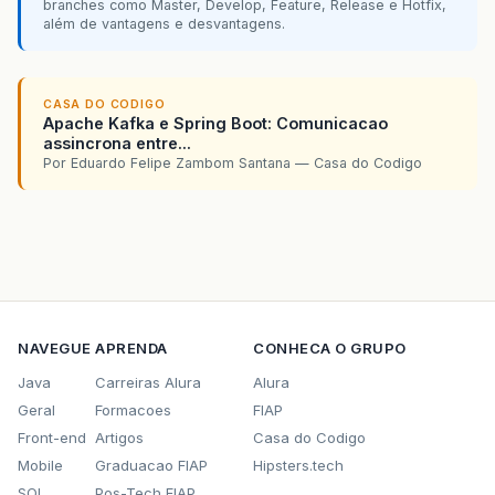
branches como Master, Develop, Feature, Release e Hotfix,
além de vantagens e desvantagens.
CASA DO CODIGO
Apache Kafka e Spring Boot: Comunicacao
assincrona entre...
Por Eduardo Felipe Zambom Santana — Casa do Codigo
NAVEGUE
APRENDA
CONHECA O GRUPO
Java
Carreiras Alura
Alura
Geral
Formacoes
FIAP
Front-end
Artigos
Casa do Codigo
Mobile
Graduacao FIAP
Hipsters.tech
SQL
Pos-Tech FIAP