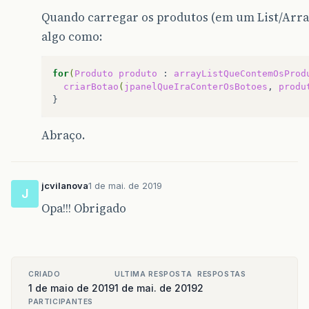
Quando carregar os produtos (em um List/Array
algo como:
for
(
Produto
produto
:
arrayListQueContemOsProd
criarBotao
(
jpanelQueIraConterOsBotoes
,
produ
Abraço.
jcvilanova
1 de mai. de 2019
J
Opa!!! Obrigado
CRIADO
ULTIMA RESPOSTA
RESPOSTAS
1 de maio de 2019
1 de mai. de 2019
2
PARTICIPANTES