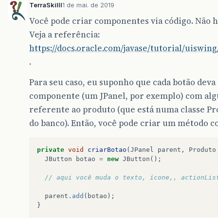
TerraSkilll
1 de mai. de 2019
Você pode criar componentes via código. Não há
Veja a referência:
https://docs.oracle.com/javase/tutorial/uiswi
.
Para seu caso, eu suponho que cada botão deva
componente (um JPanel, por exemplo) com al
referente ao produto (que está numa classe Pr
do banco). Então, você pode criar um método c
private
void
criarBotao
(
JPanel
parent
,
Produto
JButton
botao
=
new
JButton
();
// aqui você muda o texto, ícone,, actionLis
parent
.
add
(
botao
);
}