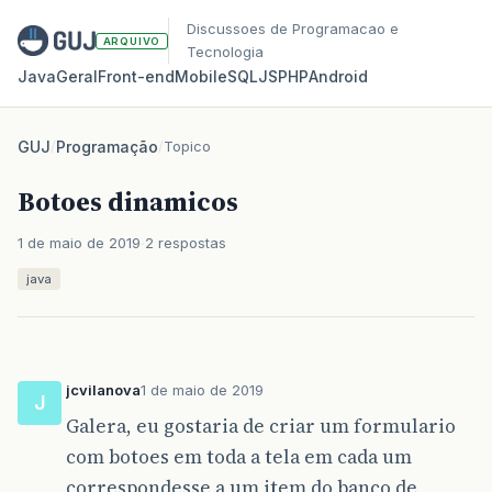
Discussoes de Programacao e
ARQUIVO
Tecnologia
Java
Geral
Front‑end
Mobile
SQL
JS
PHP
Android
GUJ
/
Programação
/
Topico
Botoes dinamicos
1 de maio de 2019
2 respostas
java
jcvilanova
1 de maio de 2019
J
Galera, eu gostaria de criar um formulario
com botoes em toda a tela em cada um
correspondesse a um item do banco de