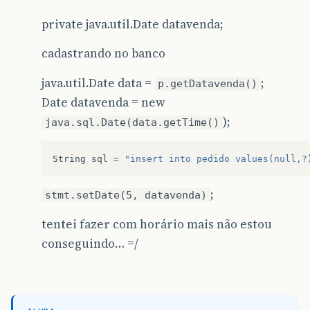
private java.util.Date datavenda;
cadastrando no banco
java.util.Date data =
;
p.getDatavenda()
Date datavenda = new
);
java.sql.Date(data.getTime()
String
sql
=
"insert into pedido values(null,?
;
stmt.setDate(5, datavenda)
tentei fazer com horário mais não estou
conseguindo… =/