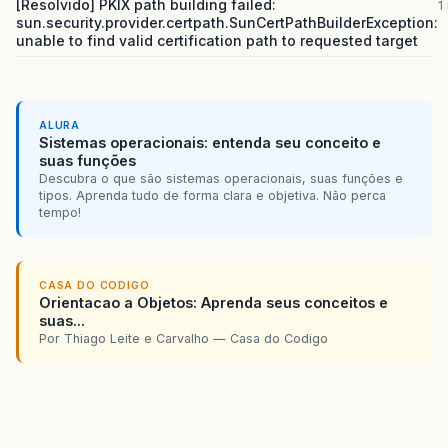
[Resolvido] PKIX path building failed:
1
sun.security.provider.certpath.SunCertPathBuilderException:
unable to find valid certification path to requested target
ALURA
Sistemas operacionais: entenda seu conceito e
suas funções
Descubra o que são sistemas operacionais, suas funções e
tipos. Aprenda tudo de forma clara e objetiva. Não perca
tempo!
CASA DO CODIGO
Orientacao a Objetos: Aprenda seus conceitos e
suas...
Por Thiago Leite e Carvalho — Casa do Codigo