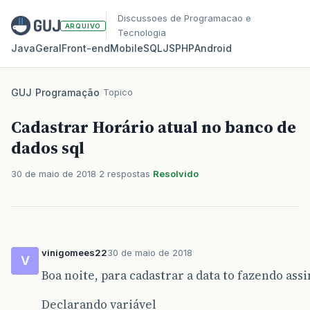
Discussoes de Programacao e
ARQUIVO
Tecnologia
Java
Geral
Front‑end
Mobile
SQL
JS
PHP
Android
GUJ
/
Programação
/
Topico
Cadastrar Horário atual no banco de
dados sql
30 de maio de 2018
2 respostas
Resolvido
vinigomees22
30 de maio de 2018
V
Boa noite, para cadastrar a data to fazendo ass
Declarando variável