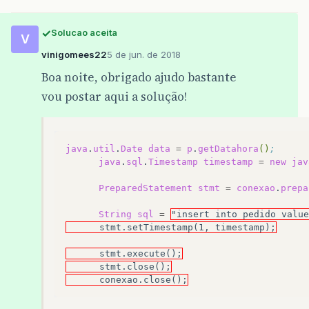
Solucao aceita
V
vinigomees22
5 de jun. de 2018
Boa noite, obrigado ajudo bastante
vou postar aqui a solução!
java
.
util
.
Date
data
=
p
.
getDatahora
()
;
java
.
sql
.
Timestamp
timestamp
=
new
jav
PreparedStatement
stmt
=
conexao
.
prepa
String
sql
=
"insert into pedido value
      stmt.setTimestamp(1, timestamp);
      stmt.execute();
      stmt.close();
      conexao.close();