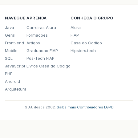
NAVEGUE
APRENDA
CONHECA O GRUPO
Java
Carreiras Alura
Alura
Geral
Formacoes
FIAP
Front-end
Artigos
Casa do Codigo
Mobile
Graduacao FIAP
Hipsters.tech
SQL
Pos-Tech FIAP
JavaScript
Livros Casa do Codigo
PHP
Android
Arquitetura
GUJ: desde 2002.
·
Saiba mais
·
Contribuidores
·
LGPD