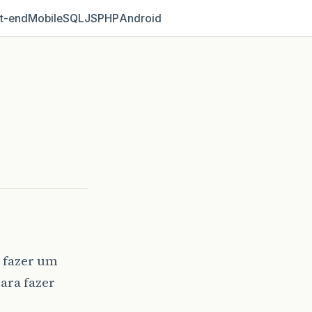
t‑end
Mobile
SQL
JS
PHP
Android
r fazer um
para fazer