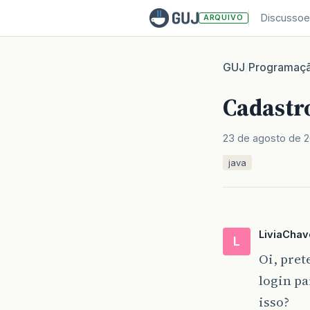
Discussoe
ARQUIVO
GUJ
Programaç
/
Cadastr
23 de agosto de 2
java
LiviaChav
L
Oi, pret
login pa
isso?