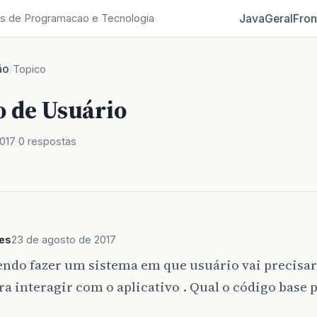
Java
Geral
Fron
s de Programacao e Tecnologia
ão
/
Topico
o de Usuário
017
0 respostas
es
23 de agosto de 2017
endo fazer um sistema em que usuário vai precisa
ra interagir com o aplicativo . Qual o código base 