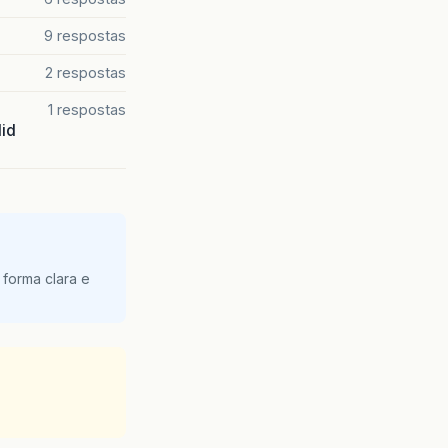
9 respostas
2 respostas
1 respostas
lid
 forma clara e