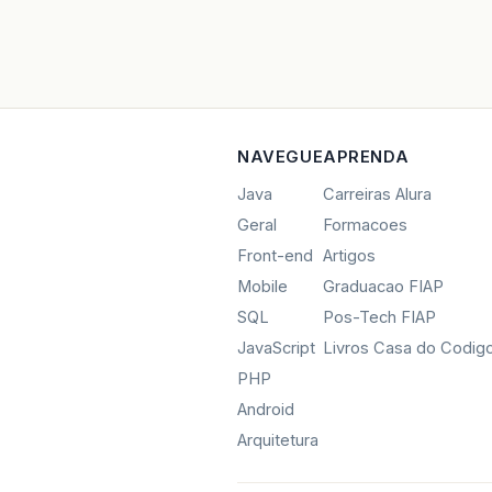
NAVEGUE
APRENDA
Java
Carreiras Alura
Geral
Formacoes
Front-end
Artigos
Mobile
Graduacao FIAP
SQL
Pos-Tech FIAP
JavaScript
Livros Casa do Codig
PHP
Android
Arquitetura