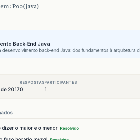
em: Poo(java)
ento Back-End Java
m desenvolvimento back-end Java: dos fundamentos à arquitetura de
RESPOSTAS
PARTICIPANTES
 de 2017
0
1
nados
 dizer o maior e o menor
Resolvido
o fuso horario mysql
Resolvido