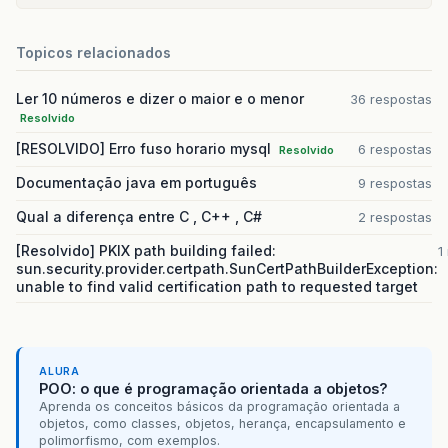
at
or
g
.
apache
.
catalina
.
core
.
StandardContextVal
at
or
g
.
apache
.
catalina
.
authenticator
.
Authentic
Topicos relacionados
at
or
g
.
apache
.
catalina
.
core
.
StandardHostValve
.
Ler 10 números e dizer o maior e o menor
36 respostas
Resolvido
at
or
g
.
apache
.
catalina
.
val
ves
.
ErrorReportValve
[RESOLVIDO] Erro fuso horario mysql
6 respostas
Resolvido
at
or
g
.
apache
.
catalina
.
val
ves
.
Abs
tractAccessLo
Documentação java em português
9 respostas
at
or
g
.
apache
.
catalina
.
core
.
StandardEngineValv
Qual a diferença entre C , C++ , C#
2 respostas
at
or
g
.
apache
.
catalina
.
connector
.
CoyoteAdapter
[Resolvido] PKIX path building failed:
1
sun.security.provider.certpath.SunCertPathBuilderException:
at
or
g
.
apache
.
coyote
.
http11
.
Http11Processor
.
se
unable to find valid certification path to requested target
at
or
g
.
apache
.
coyote
.
Abs
tractProcessorLight
.
pr
at
or
g
.
apache
.
coyote
.
Abs
tractProtocol$Connecti
ALURA
POO: o que é programação orientada a objetos?
at
or
g
.
apache
.
to
mcat
.
util
.
net
.
NioEndpoint$Sock
Aprenda os conceitos básicos da programação orientada a
objetos, como classes, objetos, herança, encapsulamento e
at
or
g
.
apache
.
to
mcat
.
util
.
net
.
SocketProcessorB
polimorfismo, com exemplos.