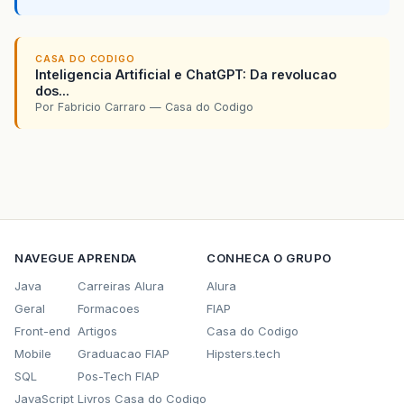
at
java
.
util
.
concurrent
.
ThreadPoolExecutor
.
run
at
java
.
util
.
concurrent
.
ThreadPoolExecutor$Wor
CASA DO CODIGO
Inteligencia Artificial e ChatGPT: Da revolucao
at
or
g
.
apache
.
to
mcat
.
util
.
threads
.
TaskThread$W
dos...
Por Fabricio Carraro — Casa do Codigo
at
java
.
lang
.
Thread
.
run
(
Thread
.
java
:
745
)
NAVEGUE
APRENDA
CONHECA O GRUPO
Java
Carreiras Alura
Alura
Geral
Formacoes
FIAP
Front-end
Artigos
Casa do Codigo
Mobile
Graduacao FIAP
Hipsters.tech
SQL
Pos-Tech FIAP
JavaScript
Livros Casa do Codigo