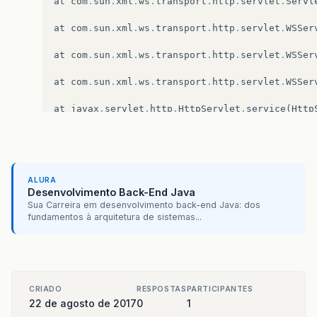
at
com
.
sun
.
xml
.
ws
.
transport
.
http
.
servlet
.
Servl
at
com
.
sun
.
xml
.
ws
.
transport
.
http
.
servlet
.
WSSer
at
com
.
sun
.
xml
.
ws
.
transport
.
http
.
servlet
.
WSSer
at
com
.
sun
.
xml
.
ws
.
transport
.
http
.
servlet
.
WSSer
at
javax
.
servlet
.
http
.
HttpServlet
.
service
(
Http
at
javax
.
servlet
.
http
.
HttpServlet
.
service
(
Http
at
or
g
.
apache
.
catalina
.
core
.
ApplicationFilterC
ALURA
at
or
g
.
apache
.
catalina
.
core
.
ApplicationFilterC
Desenvolvimento Back-End Java
Sua Carreira em desenvolvimento back-end Java: dos
at
or
g
.
apache
.
to
mcat
.
websocket
.
server
.
WsFilter
fundamentos à arquitetura de sistemas...
at
or
g
.
apache
.
catalina
.
core
.
ApplicationFilterC
at
or
g
.
apache
.
catalina
.
core
.
ApplicationFilterC
CRIADO
RESPOSTAS
PARTICIPANTES
at
or
g
.
apache
.
catalina
.
core
.
StandardWrapperVal
22 de agosto de 2017
0
1