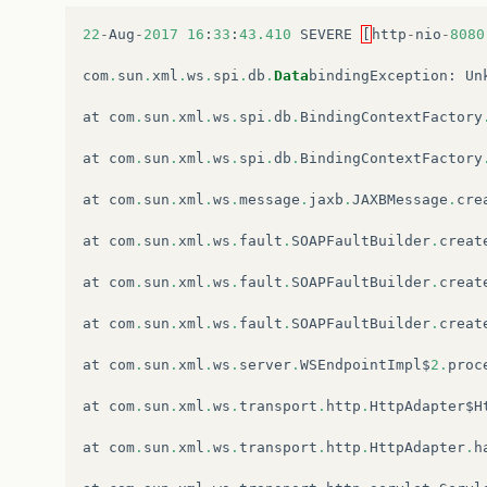
22
-
Aug
-
2017
16
:
33
:
43.410
SEVERE
[
http
-
nio
-
8080
com
.
sun
.
xml
.
ws
.
spi
.
db
.
Data
bindingException
:
Un
at
com
.
sun
.
xml
.
ws
.
spi
.
db
.
BindingContextFactory
at
com
.
sun
.
xml
.
ws
.
spi
.
db
.
BindingContextFactory
at
com
.
sun
.
xml
.
ws
.
message
.
jaxb
.
JAXBMessage
.
cre
at
com
.
sun
.
xml
.
ws
.
fault
.
SOAPFaultBuilder
.
creat
at
com
.
sun
.
xml
.
ws
.
fault
.
SOAPFaultBuilder
.
creat
at
com
.
sun
.
xml
.
ws
.
fault
.
SOAPFaultBuilder
.
creat
at
com
.
sun
.
xml
.
ws
.
server
.
WSEndpointImpl$
2.
proc
at
com
.
sun
.
xml
.
ws
.
transport
.
http
.
HttpAdapter$H
at
com
.
sun
.
xml
.
ws
.
transport
.
http
.
HttpAdapter
.
h