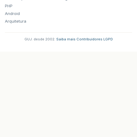
PHP
Android
Arquitetura
GUJ: desde 2002.
·
Saiba mais
·
Contribuidores
·
LGPD