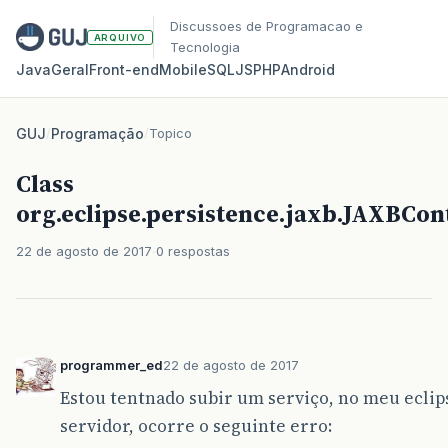
Discussoes de Programacao e
ARQUIVO
Tecnologia
Java
Geral
Front‑end
Mobile
SQL
JS
PHP
Android
GUJ
/
Programação
/
Topico
Class
org.eclipse.persistence.jaxb.JAXBCon
22 de agosto de 2017
0 respostas
programmer_ed
22 de agosto de 2017
Estou tentnado subir um serviço, no meu eclip
servidor, ocorre o seguinte erro: