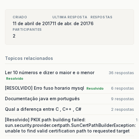
CRIADO
ULTIMA RESPOSTA
RESPOSTAS
11 de abril de 2017
11 de abr. de 2017
6
PARTICIPANTES
2
Topicos relacionados
Ler 10 números e dizer o maior e o menor
36 respostas
Resolvido
[RESOLVIDO] Erro fuso horario mysql
6 respostas
Resolvido
Documentação java em português
9 respostas
Qual a diferença entre C , C++ , C#
2 respostas
[Resolvido] PKIX path building failed:
1
sun.security.provider.certpath.SunCertPathBuilderException:
unable to find valid certification path to requested target