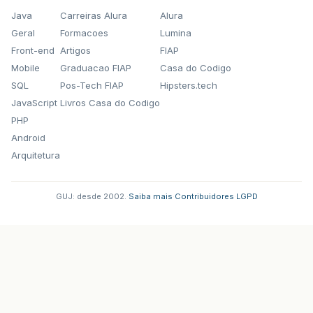
Java
Carreiras Alura
Alura
Geral
Formacoes
Lumina
Front-end
Artigos
FIAP
Mobile
Graduacao FIAP
Casa do Codigo
SQL
Pos-Tech FIAP
Hipsters.tech
JavaScript
Livros Casa do Codigo
PHP
Android
Arquitetura
GUJ: desde 2002.
·
Saiba mais
·
Contribuidores
·
LGPD