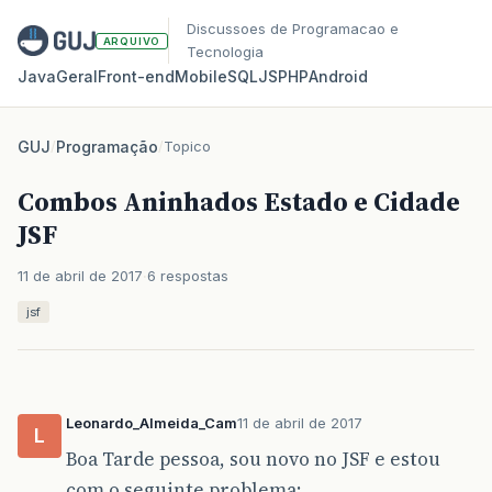
Discussoes de Programacao e
ARQUIVO
Tecnologia
Java
Geral
Front‑end
Mobile
SQL
JS
PHP
Android
GUJ
/
Programação
/
Topico
Combos Aninhados Estado e Cidade
JSF
11 de abril de 2017
6 respostas
jsf
Leonardo_Almeida_Cam
11 de abril de 2017
L
Boa Tarde pessoa, sou novo no JSF e estou
com o seguinte problema: