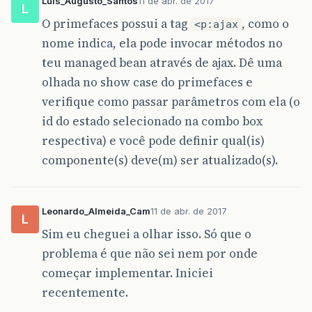
Luis_Augusto_Santos
11 de abr. de 2017
L
O primefaces possui a tag
, como o
<p:ajax
nome indica, ela pode invocar métodos no
teu managed bean através de ajax. Dê uma
olhada no show case do primefaces e
verifique como passar parâmetros com ela (o
id do estado selecionado na combo box
respectiva) e você pode definir qual(is)
componente(s) deve(m) ser atualizado(s).
Leonardo_Almeida_Cam
11 de abr. de 2017
L
Sim eu cheguei a olhar isso. Só que o
problema é que não sei nem por onde
começar implementar. Iniciei
recentemente.