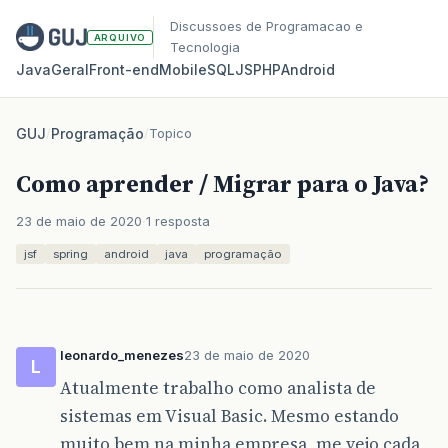
Discussoes de Programacao e
ARQUIVO
Tecnologia
Java
Geral
Front‑end
Mobile
SQL
JS
PHP
Android
GUJ
/
Programação
/
Topico
Como aprender / Migrar para o Java?
23 de maio de 2020
1 resposta
jsf
spring
android
java
programação
leonardo_menezes
23 de maio de 2020
L
Atualmente trabalho como analista de
sistemas em Visual Basic. Mesmo estando
muito bem na minha empresa, me vejo cada