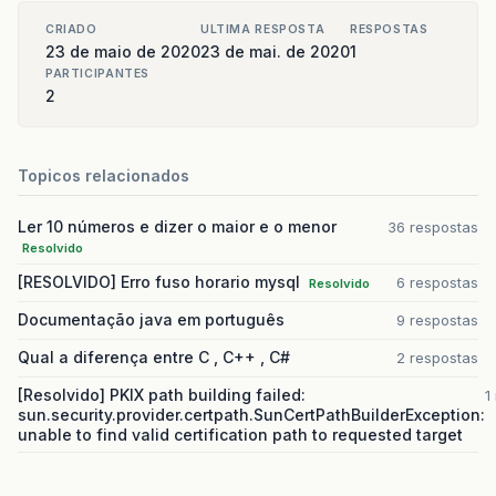
CRIADO
ULTIMA RESPOSTA
RESPOSTAS
23 de maio de 2020
23 de mai. de 2020
1
PARTICIPANTES
2
Topicos relacionados
Ler 10 números e dizer o maior e o menor
36 respostas
Resolvido
[RESOLVIDO] Erro fuso horario mysql
6 respostas
Resolvido
Documentação java em português
9 respostas
Qual a diferença entre C , C++ , C#
2 respostas
[Resolvido] PKIX path building failed:
1
sun.security.provider.certpath.SunCertPathBuilderException:
unable to find valid certification path to requested target