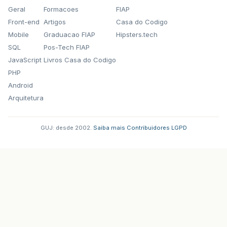
Geral
Formacoes
FIAP
Front-end
Artigos
Casa do Codigo
Mobile
Graduacao FIAP
Hipsters.tech
SQL
Pos-Tech FIAP
JavaScript
Livros Casa do Codigo
PHP
Android
Arquitetura
GUJ: desde 2002.
·
Saiba mais
·
Contribuidores
·
LGPD