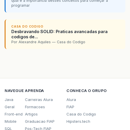
qual é a importância desses conceitos para começar a
programar
CASA DO CODIGO
Desbravando SOLID: Praticas avancadas para
codigos de...
Por Alexandre Aquiles — Casa do Codigo
NAVEGUE
APRENDA
CONHECA O GRUPO
Java
Carreiras Alura
Alura
Geral
Formacoes
FIAP
Front-end
Artigos
Casa do Codigo
Mobile
Graduacao FIAP
Hipsters.tech
SQL
Pos-Tech FIAP