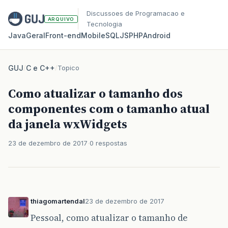
Discussoes de Programacao e
ARQUIVO
Tecnologia
Java
Geral
Front‑end
Mobile
SQL
JS
PHP
Android
GUJ
/
C e C++
/
Topico
Como atualizar o tamanho dos
componentes com o tamanho atual
da janela wxWidgets
23 de dezembro de 2017
0 respostas
thiagomartendal
23 de dezembro de 2017
Pessoal, como atualizar o tamanho de