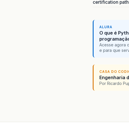
certification pat
ALURA
O que é Pyth
programaçã
Acesse agora o
e para que serv
CASA DO COD
Engenharia d
Por Ricardo P