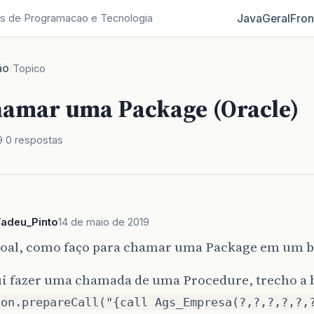
Java
Geral
Fron
s de Programacao e Tecnologia
ão
/
Topico
amar uma Package (Oracle)
9
0 respostas
Tadeu_Pinto
14 de maio de 2019
soal, como faço para chamar uma Package em um b
i fazer uma chamada de uma Procedure, trecho a 
con.prepareCall("{call Ags_Empresa(?,?,?,?,?,