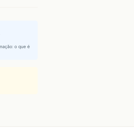
e
amação: o que é