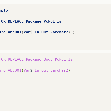
mplo
:
OR
REPLACE
Package
Pck01
Is
ure
Abc001
(
Var
$
In
Out
Varchar2
)
;
OR
REPLACE
Package
Body
Pck01
Is
ure
Abc001
(
Var
$
In
Out
Varchar2
)