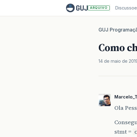
Discussoe
ARQUIVO
GUJ
Programaç
/
Como ch
14 de maio de 201
Marcelo_
Ola Pes
Consegu
stmt =