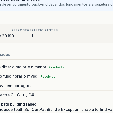
m desenvolvimento back-end Java: dos fundamentos à arquitetura de
RESPOSTAS
PARTICIPANTES
e 2019
0
1
nados
 dizer o maior e o menor
Resolvido
o fuso horario mysql
Resolvido
ava em português
 entre C , C++ , C#
path building failed:
ider.certpath.SunCertPathBuilderException: unable to find va