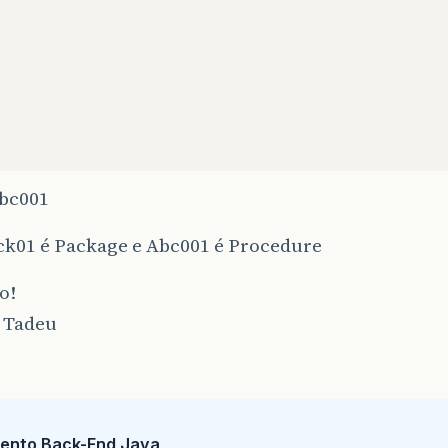
bc001
ck01 é Package e Abc001 é Procedure
o!
 Tadeu
ento Back-End Java