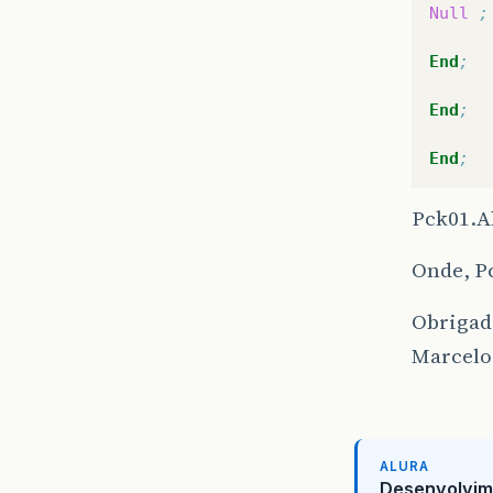
Null
;
End
;
End
;
End
;
Pck01.A
Onde, P
Obrigad
Marcelo
ALURA
Desenvolvim