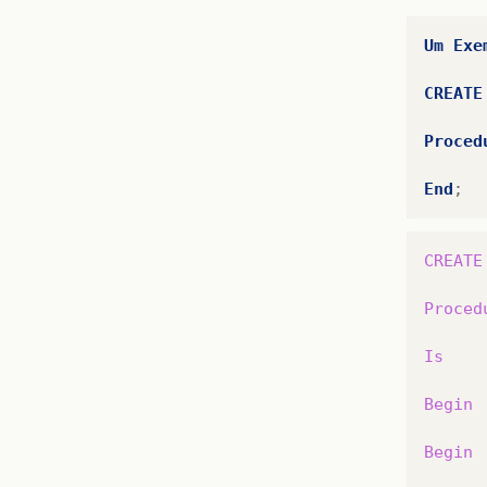
Um
Exe
CREATE
Proced
End
;
CREATE
Proced
Is
Begin
Begin