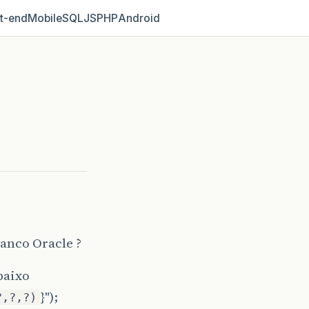
t‑end
Mobile
SQL
JS
PHP
Android
anco Oracle ?
baixo
}");
?,?,?)