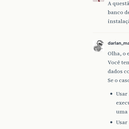
A questã
banco de
instalaç
darlan_m
Olha, o 
Você tem
dados c
Se o cas
Usar
exec
uma 
Usar