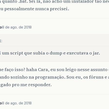
h quanto .bat. Sei lá, não acho um instalador tão n
eu pessoalmente nunca precisei.
o
8 de ago. de 2018
X:
i um script que subia o dump e executava o jar.
 faço isso? haha Cara, eu sou leigo nesse assunto
ndo sozinho na programação. Sou eu, os fóruns e a
igado pro me responder.
o
8 de ago. de 2018