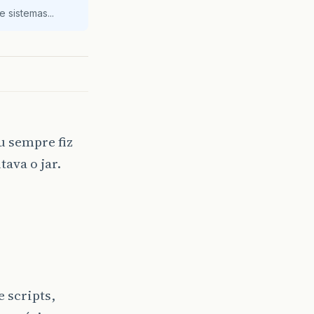
 sistemas...
u sempre fiz
ava o jar.
 scripts,