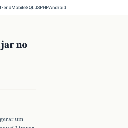
t‑end
Mobile
SQL
JS
PHP
Android
.jar no
 gerar um
loquei Limpar