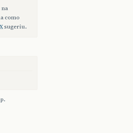
 na
ema como
X
sugeriu.
p.