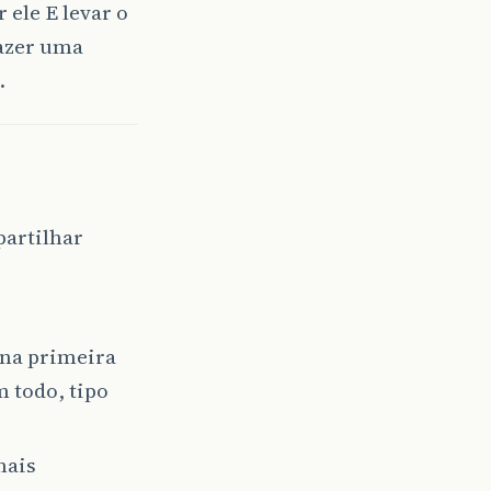
 ele E levar o
fazer uma
.
partilhar
 na primeira
 todo, tipo
mais