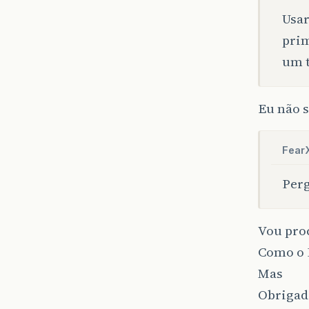
Usar
prim
um t
Eu não 
Fear
Perg
Vou proc
Como o 
Mas
Obrigad