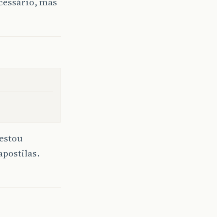
ecessário, mas
 estou
postilas.