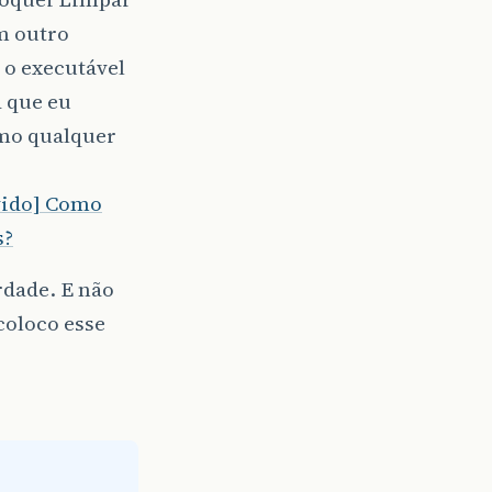
m outro
 o executável
a que eu
mo qualquer
vido] Como
s?
dade. E não
coloco esse