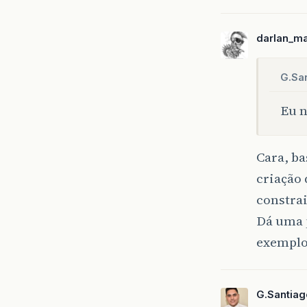
darlan_m
G.Sa
Eu n
Cara, ba
criação 
constrai
Dá uma 
exemplo
G.Santiag