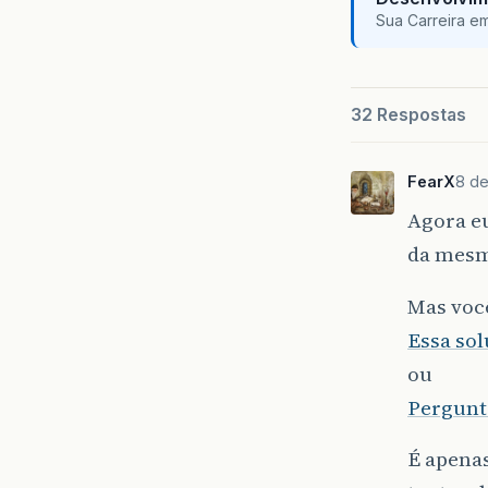
Sua Carreira e
32 Respostas
FearX
8 de
Agora eu
da mesma
Mas voc
Essa so
ou
Pergunta
É apenas