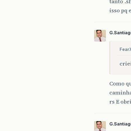
tanto .s
isso pq 
G.Santiag
Fear
crie
Como que
caminha
rs E obr
G.Santiag