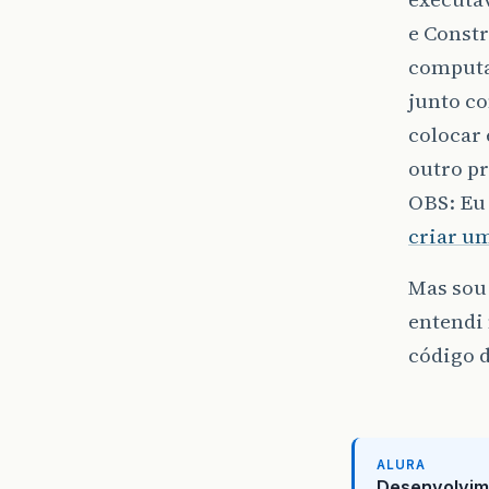
e Constr
computa
junto co
colocar
outro p
OBS: Eu
criar um
Mas sou
entendi
código d
ALURA
Desenvolvim