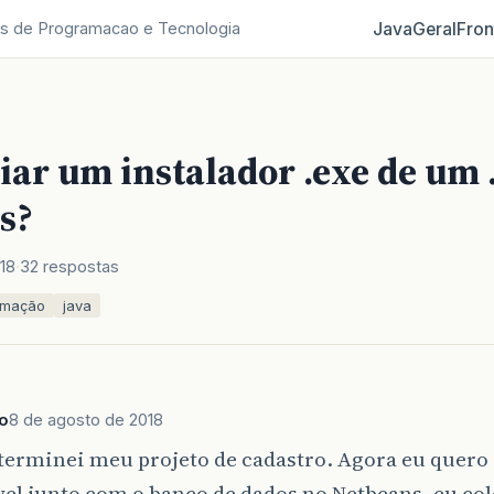
Java
Geral
Fron
s de Programacao e Tecnologia
ar um instalador .exe de um 
s?
18
32 respostas
amação
java
o
8 de agosto de 2018
 terminei meu projeto de cadastro. Agora eu quero
vel junto com o banco de dados no Netbeans, eu co