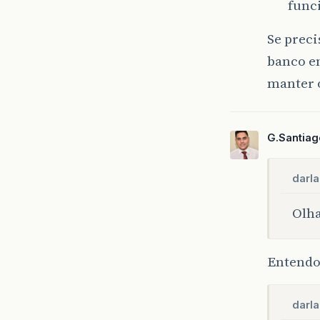
func
Se preci
banco e
manter 
G.Santiag
darl
Olha
Entendo
darl