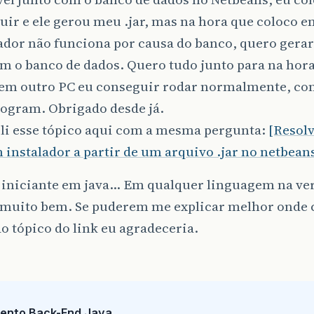
uir e ele gerou meu .jar, mas na hora que coloco e
dor não funciona por causa do banco, quero gerar
m o banco de dados. Quero tudo junto para na hor
 em outro PC eu conseguir rodar normalmente, co
rogram. Obrigado desde já.
 li esse tópico aqui com a mesma pergunta:
[Resol
 instalador a partir de um arquivo .jar no netbean
 iniciante em java… Em qualquer linguagem na ver
 muito bem. Se puderem me explicar melhor onde 
o tópico do link eu agradeceria.
ento Back-End Java