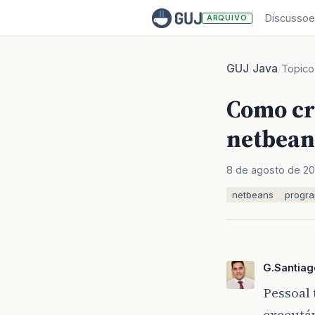
Discussoe
ARQUIVO
GUJ
Java
/
/
Topico
Como cri
netbean
8 de agosto de 20
netbeans
progr
G.Santiag
Pessoal
executá