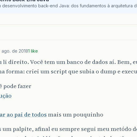
m desenvolvimento back-end Java: dos fundamentos à arquitetura de
 ago. de 2018
1 like
 li direito. Você tem um banco de dados aí. Bem, e
 forma: criei um script que subia o dump e execut
ê pode fazer
lução
r ao pai de todos
mais um pouquinho
 um palpite, afinal eu sempre segui meu metódo de