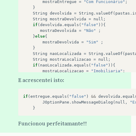
mostraEntregue
=
"Com Funcionário"
;
}
String
devolvida
=
String
.
valueOf
(
pastas
.
i
String
mostraDevolvida
=
null
;
if
(
devolvida
.
equals
(
"false"
)){
mostraDevolvida
=
"Não"
;
}
else
{
mostraDevolvida
=
"Sim"
;
}
String
naoLocalizada
=
String
.
valueOf
(
past
String
mostraLocalizacao
=
null
;
if
(
naoLocalizada
.
equals
(
"false"
)){
mostraLocalizacao
=
"Imobiliaria"
;
}
else
{
E acrescentei isto:
mostraLocalizacao
=
"Não Localizada"
;
}
if
(
entregue
.
equals
(
"false"
)
&&
devolvida
.
equal
JOptionPane
.
showMessageDialog
(
null
,
"E
}
Funcionou perfeitamante!!!