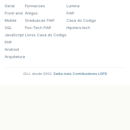
Geral
Formacoes
Lumina
Front-end
Artigos
FIAP
Mobile
Graduacao FIAP
Casa do Codigo
SQL
Pos-Tech FIAP
Hipsters.tech
JavaScript
Livros Casa do Codigo
PHP
Android
Arquitetura
GUJ: desde 2002.
·
Saiba mais
·
Contribuidores
·
LGPD