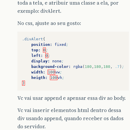
toda a tela, e atribuir uma classe a ela, por
exemplo: divAlert.
No css, ajuste ao seu gosto:
.divAlert
{
position:
fixed
;
top:
0
;
left:
0
;
display:
none
;
background-color:
rgba
(
180
,
180
,
180
,
.7
)
;
width:
100
vw
;
heigth:
100
vh
;
}
Vc vai usar append e apensar essa div ao body.
Vc vai inserir elementos html dentro dessa
div usando append, quando receber os dados
do servidor.