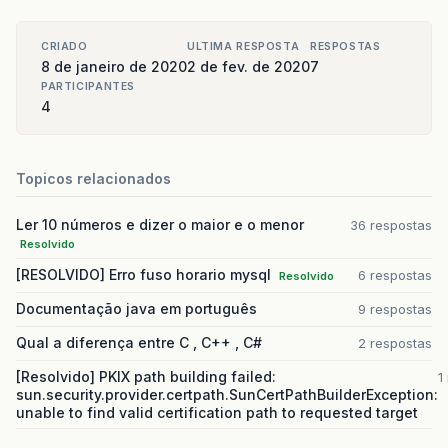
CRIADO
ULTIMA RESPOSTA
RESPOSTAS
8 de janeiro de 2020
2 de fev. de 2020
7
PARTICIPANTES
4
Topicos relacionados
Ler 10 números e dizer o maior e o menor
36 respostas
Resolvido
[RESOLVIDO] Erro fuso horario mysql
6 respostas
Resolvido
Documentação java em português
9 respostas
Qual a diferença entre C , C++ , C#
2 respostas
[Resolvido] PKIX path building failed:
1
sun.security.provider.certpath.SunCertPathBuilderException:
unable to find valid certification path to requested target