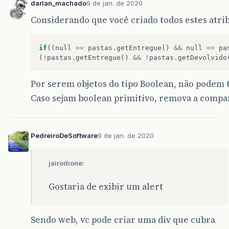
darlan_machado
9 de jan. de 2020
Considerando que você criado todos estes atri
if
((
null
==
pastas
.
getEntregue
()
&&
null
==
pa
(
!
pastas
.
getEntregue
()
&&
!
pastas
.
getDevolvido
Por serem objetos do tipo Boolean, não podem t
Caso sejam boolean primitivo, remova a compa
PedreiroDeSoftware
9 de jan. de 2020
jairodione:
Gostaria de exibir um alert
Sendo web, vc pode criar uma div que cubra