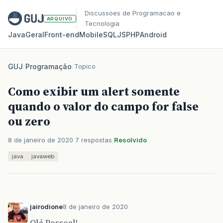
Discussoes de Programacao e
ARQUIVO
Tecnologia
Java
Geral
Front‑end
Mobile
SQL
JS
PHP
Android
GUJ
/
Programação
/
Topico
Como exibir um alert somente
quando o valor do campo for false
ou zero
8 de janeiro de 2020
7 respostas
Resolvido
java
javaweb
jairodione
8 de janeiro de 2020