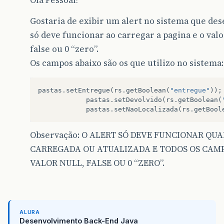
Olá Pessoal!
Gostaria de exibir um alert no sistema que des
só deve funcionar ao carregar a pagina e o valo
false ou 0 “zero”.
Os campos abaixo são os que utilizo no sistema:
pastas
.
setEntregue
(
rs
.
getBoolean
(
"entregue"
));
pastas
.
setDevolvido
(
rs
.
getBoolean
(
pastas
.
setNaoLocalizada
(
rs
.
getBool
Observação: O ALERT SÓ DEVE FUNCIONAR QU
CARREGADA OU ATUALIZADA E TODOS OS CAMP
VALOR NULL, FALSE OU 0 “ZERO”.
ALURA
Desenvolvimento Back-End Java