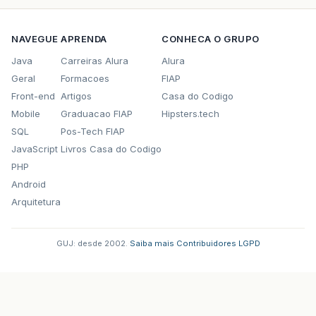
NAVEGUE
APRENDA
CONHECA O GRUPO
Java
Carreiras Alura
Alura
Geral
Formacoes
FIAP
Front-end
Artigos
Casa do Codigo
Mobile
Graduacao FIAP
Hipsters.tech
SQL
Pos-Tech FIAP
JavaScript
Livros Casa do Codigo
PHP
Android
Arquitetura
GUJ: desde 2002.
·
Saiba mais
·
Contribuidores
·
LGPD