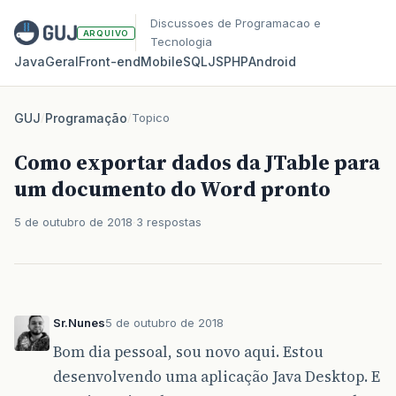
Discussoes de Programacao e
ARQUIVO
Tecnologia
Java
Geral
Front‑end
Mobile
SQL
JS
PHP
Android
GUJ
/
Programação
/
Topico
Como exportar dados da JTable para
um documento do Word pronto
5 de outubro de 2018
3 respostas
Sr.Nunes
5 de outubro de 2018
Bom dia pessoal, sou novo aqui. Estou
desenvolvendo uma aplicação Java Desktop. E