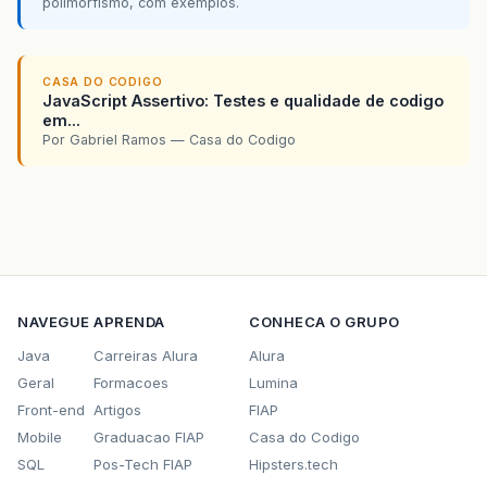
polimorfismo, com exemplos.
CASA DO CODIGO
JavaScript Assertivo: Testes e qualidade de codigo
em...
Por Gabriel Ramos — Casa do Codigo
NAVEGUE
APRENDA
CONHECA O GRUPO
Java
Carreiras Alura
Alura
Geral
Formacoes
Lumina
Front-end
Artigos
FIAP
Mobile
Graduacao FIAP
Casa do Codigo
SQL
Pos-Tech FIAP
Hipsters.tech