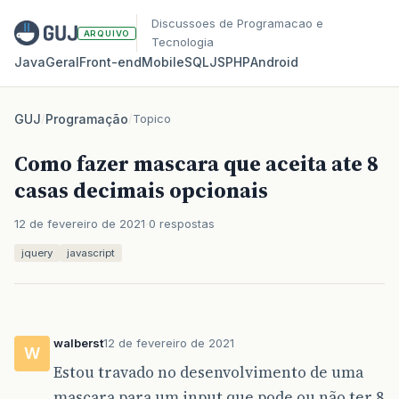
Discussoes de Programacao e
ARQUIVO
Tecnologia
Java
Geral
Front‑end
Mobile
SQL
JS
PHP
Android
GUJ
/
Programação
/
Topico
Como fazer mascara que aceita ate 8
casas decimais opcionais
12 de fevereiro de 2021
0 respostas
jquery
javascript
walberst
12 de fevereiro de 2021
W
Estou travado no desenvolvimento de uma
mascara para um input que pode ou não ter 8