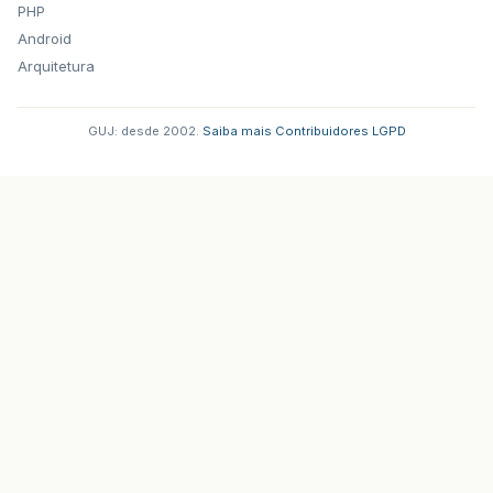
PHP
Android
Arquitetura
GUJ: desde 2002.
·
Saiba mais
·
Contribuidores
·
LGPD