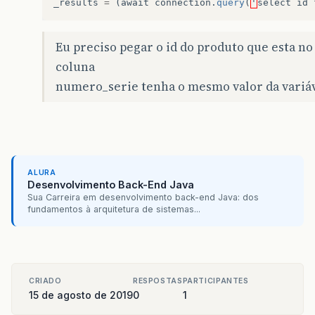
_results
=
(
await
connection
.
query
(
'
select
id
Eu preciso pegar o id do produto que esta no
coluna
numero_serie tenha o mesmo valor da variá
ALURA
Desenvolvimento Back-End Java
Sua Carreira em desenvolvimento back-end Java: dos
fundamentos à arquitetura de sistemas...
CRIADO
RESPOSTAS
PARTICIPANTES
15 de agosto de 2019
0
1