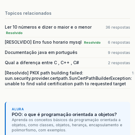
Topicos relacionados
Ler 10 números e dizer o maior e o menor
36 respostas
Resolvido
[RESOLVIDO] Erro fuso horario mysql
6 respostas
Resolvido
Documentação java em português
9 respostas
Qual a diferença entre C , C++ , C#
2 respostas
[Resolvido] PKIX path building failed:
1
sun.security.provider.certpath.SunCertPathBuilderException:
unable to find valid certification path to requested target
ALURA
POO: o que é programação orientada a objetos?
Aprenda os conceitos básicos da programação orientada a
objetos, como classes, objetos, herança, encapsulamento e
polimorfismo, com exemplos.