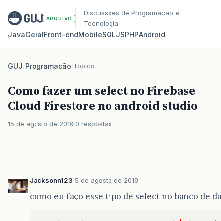
Discussoes de Programacao e
ARQUIVO
Tecnologia
Java
Geral
Front‑end
Mobile
SQL
JS
PHP
Android
GUJ
/
Programação
/
Topico
Como fazer um select no Firebase
Cloud Firestore no android studio
15 de agosto de 2019
0 respostas
Jacksonn123
15 de agosto de 2019
como eu faço esse tipo de select no banco de d