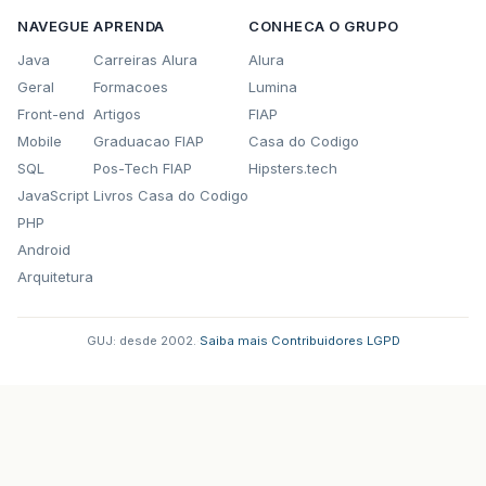
NAVEGUE
APRENDA
CONHECA O GRUPO
Java
Carreiras Alura
Alura
Geral
Formacoes
Lumina
Front-end
Artigos
FIAP
Mobile
Graduacao FIAP
Casa do Codigo
SQL
Pos-Tech FIAP
Hipsters.tech
JavaScript
Livros Casa do Codigo
PHP
Android
Arquitetura
GUJ: desde 2002.
·
Saiba mais
·
Contribuidores
·
LGPD