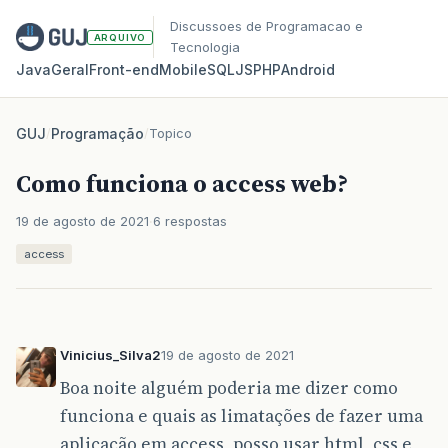
Discussoes de Programacao e
ARQUIVO
Tecnologia
Java
Geral
Front‑end
Mobile
SQL
JS
PHP
Android
GUJ
/
Programação
/
Topico
Como funciona o access web?
19 de agosto de 2021
6 respostas
access
Vinicius_Silva2
19 de agosto de 2021
Boa noite alguém poderia me dizer como
funciona e quais as limatações de fazer uma
aplicação em access, posso usar html, css e