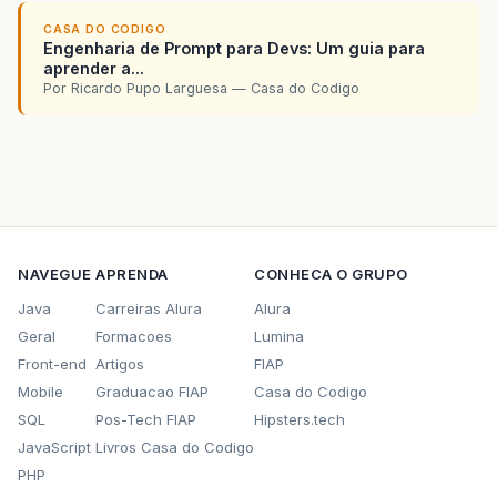
CASA DO CODIGO
Engenharia de Prompt para Devs: Um guia para
aprender a...
Por Ricardo Pupo Larguesa — Casa do Codigo
NAVEGUE
APRENDA
CONHECA O GRUPO
Java
Carreiras Alura
Alura
Geral
Formacoes
Lumina
Front-end
Artigos
FIAP
Mobile
Graduacao FIAP
Casa do Codigo
SQL
Pos-Tech FIAP
Hipsters.tech
JavaScript
Livros Casa do Codigo
PHP