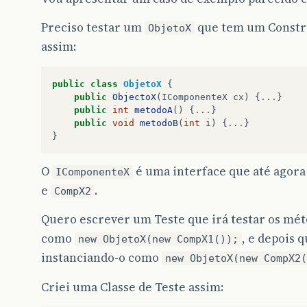
Preciso testar um
que tem um Constr
ObjetoX
assim:
public
class
ObjetoX
{
public
ObjectoX
(
IComponenteX
cx
)
{...}
public
int
metodoA
()
{...}
public
void
metodoB
(
int
i
)
{...}
}
O
é uma interface que até agor
IComponenteX
e
.
CompX2
Quero escrever um Teste que irá testar os mé
como
, e depois 
new ObjetoX(new CompX1());
instanciando-o como
new ObjetoX(new CompX2(
Criei uma Classe de Teste assim: