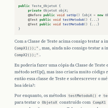
public
Teste_ObjetoX
{
private
ObjetoX
objX
;
@Before
public
void
setUp
()
{
objX
=
new
O
@Test
public
void
testMetodoA
()
{...}
@Test
public
void
testMetodoB
()
{...}
}
Com a Classe de Teste acima consigo testar a
, mas, ainda não consigo testar a
CompX1());"
.
CompX2());"
Eu poderia fazer uma cópia da Classe de Teste
método setUp(), mas isso criaria muito código 
então essa classe de Teste e sobrescrever o mé
boa ideia?:
Por enquanto, os métodos
e
testMetodoA()
te
para testar o
construído com
ObjetoX
CompX1