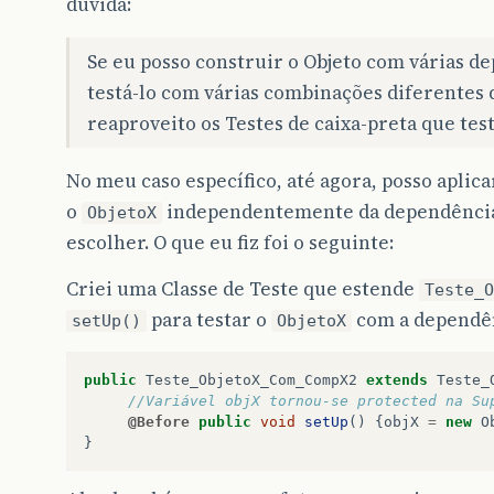
dúvida:
Se eu posso construir o Objeto com várias d
testá-lo com várias combinações diferentes
reaproveito os Testes de caixa-preta que tes
No meu caso específico, até agora, posso apli
o
independentemente da dependência
ObjetoX
escolher. O que eu fiz foi o seguinte:
Criei uma Classe de Teste que estende
Teste_O
para testar o
com a dependê
setUp()
ObjetoX
public
Teste_ObjetoX_Com_CompX2
extends
Teste_
//Variável objX tornou-se protected na Su
@Before
public
void
setUp
()
{
objX
=
new
O
}