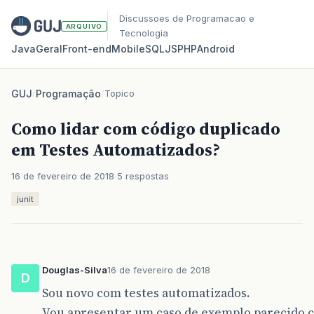
Discussoes de Programacao e
ARQUIVO
Tecnologia
Java
Geral
Front‑end
Mobile
SQL
JS
PHP
Android
GUJ
/
Programação
/
Topico
Como lidar com código duplicado
em Testes Automatizados?
16 de fevereiro de 2018
5 respostas
junit
Douglas-Silva
16 de fevereiro de 2018
D
Sou novo com testes automatizados.
Vou apresentar um caso de exemplo parecido c