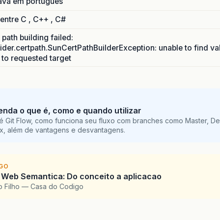
ava em português
 entre C , C++ , C#
path building failed:
ider.certpath.SunCertPathBuilderException: unable to find va
h to requested target
tenda o que é, como e quando utilizar
é Git Flow, como funciona seu fluxo com branches como Master, De
ix, além de vantagens e desvantagens.
IGO
 Web Semantica: Do conceito a aplicacao
o Filho — Casa do Codigo