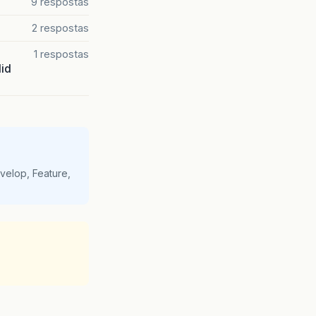
9 respostas
2 respostas
1 respostas
lid
velop, Feature,