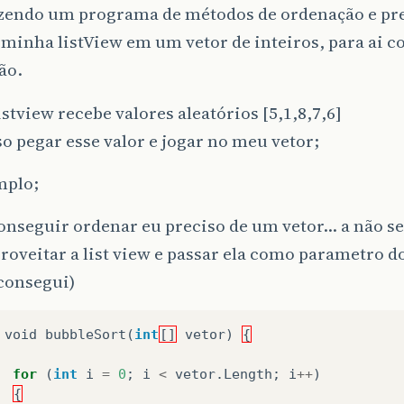
azendo um programa de métodos de ordenação e pre
 minha listView em um vetor de inteiros, para ai c
ão.
stview recebe valores aleatórios [5,1,8,7,6]
so pegar esse valor e jogar no meu vetor;
mplo;
onseguir ordenar eu preciso de um vetor… a não s
roveitar a list view e passar ela como parametro 
consegui)
void
bubbleSort
(
int
[]
vetor
)
{
for
(
int
i
=
0
;
i
<
vetor
.
Length
;
i
++
)
{