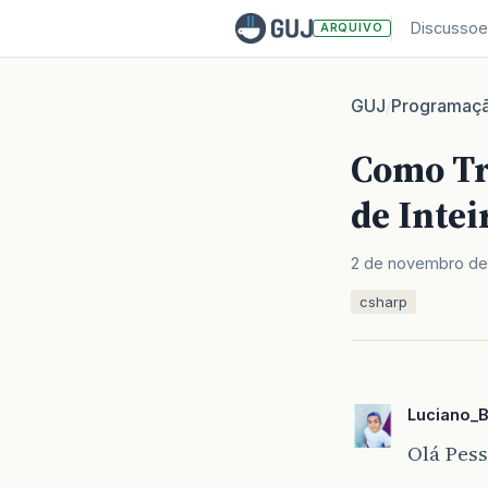
Discussoe
ARQUIVO
GUJ
Programaç
/
Como Tr
de Intei
2 de novembro de
csharp
Luciano_
Olá Pess