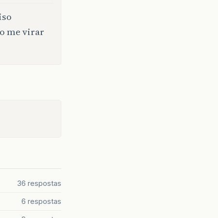
iso
go me virar
36 respostas
6 respostas