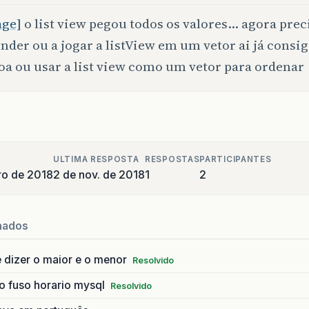
age]
o list view pegou todos os valores… agora prec
nder ou a jogar a listView em um vetor ai já consi
oa ou usar a list view como um vetor para ordenar
ULTIMA RESPOSTA
RESPOSTAS
PARTICIPANTES
ro de 2018
2 de nov. de 2018
1
2
nados
 dizer o maior e o menor
Resolvido
o fuso horario mysql
Resolvido