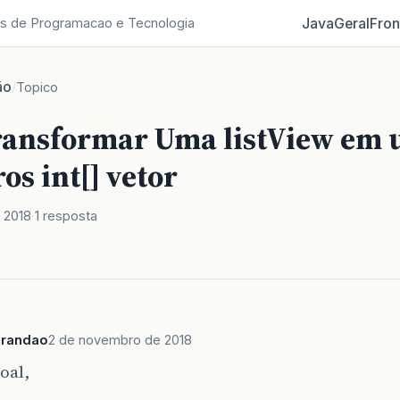
Java
Geral
Fron
s de Programacao e Tecnologia
ão
/
Topico
ansformar Uma listView em 
ros int[] vetor
 2018
1 resposta
Brandao
2 de novembro de 2018
oal,