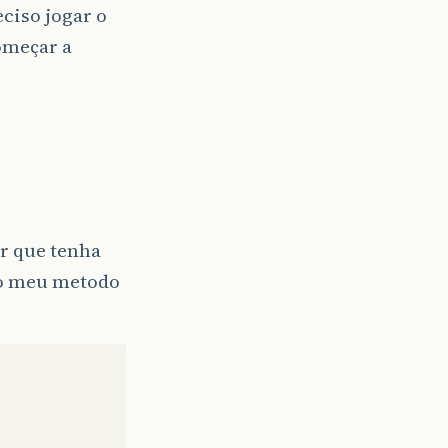
ciso jogar o
omeçar a
er que tenha
do meu metodo