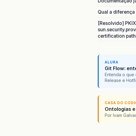
Documentação j
Qual a diferença
[Resolvido] PKIX 
sun.security.prov
certification pat
ALURA
Git Flow: en
Entenda o que 
Release e Hotf
CASA DO COD
Ontologias e
Por Ivam Galva