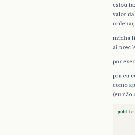
estou f
valor da
ordenaç
minha li
ai preci
por exe
pra eu c
como ap
(eu não 
public