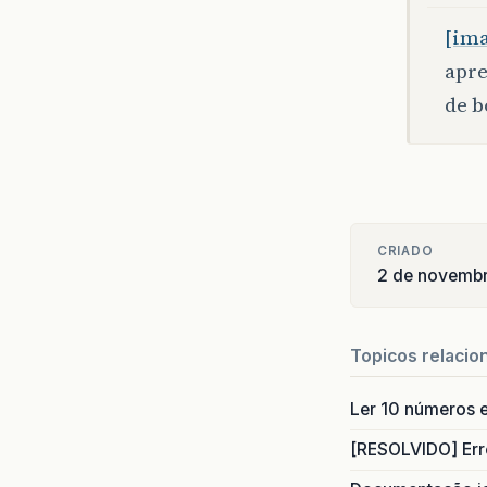
[im
apre
de b
CRIADO
2 de novemb
Topicos relacio
Ler 10 números e
[RESOLVIDO] Err