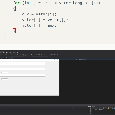
for
(
int
j
=
i
;
j
<
vetor
.
Length
;
j
++
)
{
aux
=
vetor
[
i
]
;
vetor
[
i
]
=
vetor
[
j
]
;
vetor
[
j
]
=
aux
;
}
}