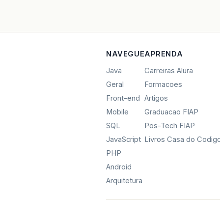
NAVEGUE
APRENDA
Java
Carreiras Alura
Geral
Formacoes
Front-end
Artigos
Mobile
Graduacao FIAP
SQL
Pos-Tech FIAP
JavaScript
Livros Casa do Codig
PHP
Android
Arquitetura