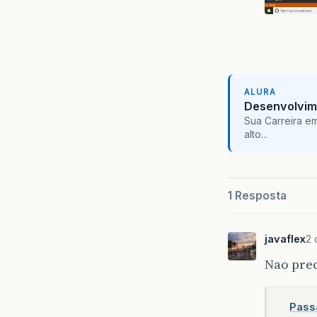
ALURA
Desenvolvim
Sua Carreira e
alto...
1 Resposta
javaflex
2 
Nao prec
Pass