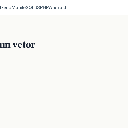
t‑end
Mobile
SQL
JS
PHP
Android
um vetor