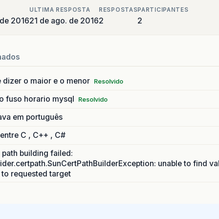
ULTIMA RESPOSTA
RESPOSTAS
PARTICIPANTES
 de 2016
21 de ago. de 2016
2
2
nados
 dizer o maior e o menor
Resolvido
o fuso horario mysql
Resolvido
ava em português
 entre C , C++ , C#
path building failed:
ider.certpath.SunCertPathBuilderException: unable to find va
h to requested target