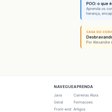
POO: o que é
Aprenda os con
herança, encap
CASA DO COD
Desbravando 
Por Alexandre 
NAVEGUE
APRENDA
Java
Carreiras Alura
Geral
Formacoes
Front-end
Artigos