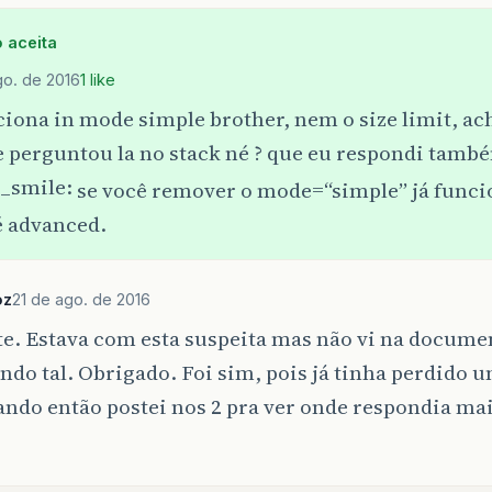
 aceita
go. de 2016
1 like
iona in mode simple brother, nem o size limit, ac
e perguntou la no stack né ? que eu respondi tamb
se você remover o mode=“simple” já funci
é advanced.
oz
21 de ago. de 2016
te. Estava com esta suspeita mas não vi na docume
do tal. Obrigado. Foi sim, pois já tinha perdido 
ndo então postei nos 2 pra ver onde respondia mai