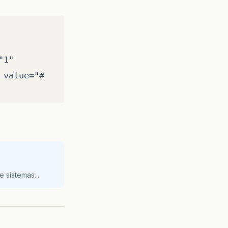
"1"
 value="#
 sistemas...