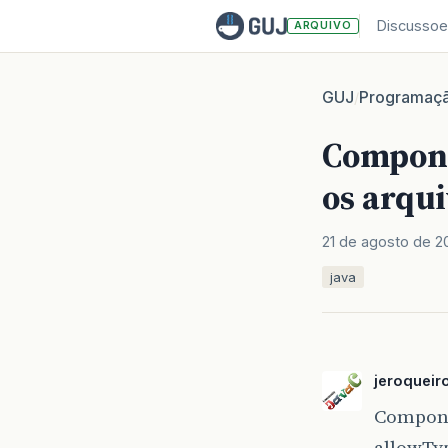
Discussoe
ARQUIVO
GUJ
Programaç
/
Compone
os arqu
21 de agosto de 2
java
jeroqueir
Componen
allowTyp