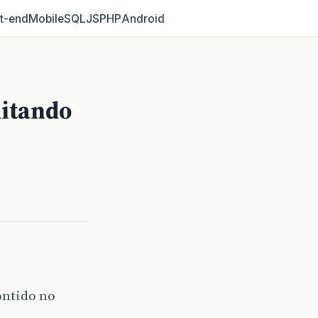
t‑end
Mobile
SQL
JS
PHP
Android
mitando
ontido no