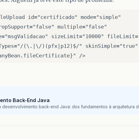
leUpload id="certificado" mode="simple"
ropSupport="false" multiple="false"
e="msgValidacao" sizeLimit="10000" fileLimit=
Types="/(\.|\/)(pfx|p12)$/" skinSimple="true"
anyBean.fileCertificate}" />
ento Back-End Java
m desenvolvimento back-end Java: dos fundamentos à arquitetura de