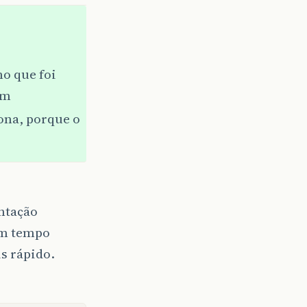
ho que foi
ém
ona, porque o
ntação
um tempo
s rápido.