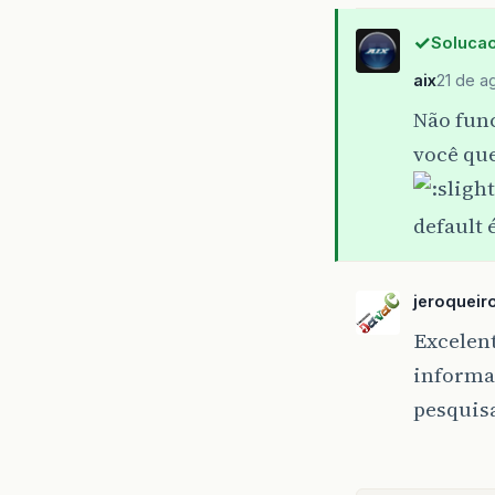
Solucao
aix
21 de a
Não func
você qu
default 
jeroqueir
Excelen
informan
pesquisa