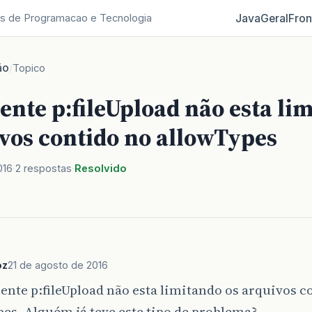
Java
Geral
Fron
s de Programacao e Tecnologia
ão
/
Topico
nte p:fileUpload não esta li
ivos contido no allowTypes
016
2 respostas
Resolvido
oz
21 de agosto de 2016
te p:fileUpload não esta limitando os arquivos c
es. Alguém já teve este tipo de problema?