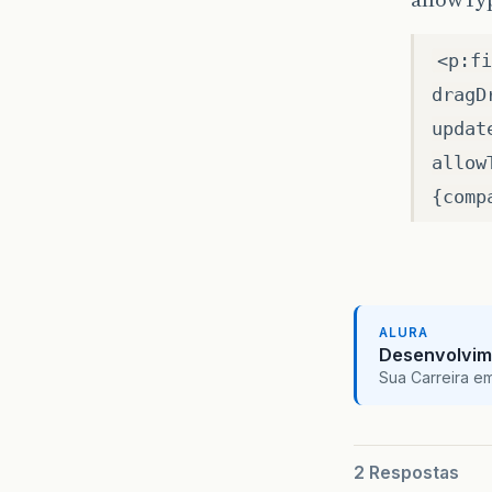
<p:fi
dragD
updat
allow
{comp
ALURA
Desenvolvim
Sua Carreira e
2 Respostas