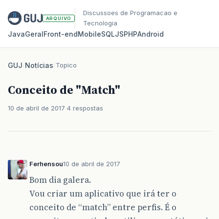
Discussoes de Programacao e
ARQUIVO
Tecnologia
Java
Geral
Front‑end
Mobile
SQL
JS
PHP
Android
GUJ
/
Notícias
/
Topico
Conceito de "Match"
10 de abril de 2017
4 respostas
Ferhensou
10 de abril de 2017
Bom dia galera.
Vou criar um aplicativo que irá ter o
conceito de “match” entre perfis. É o