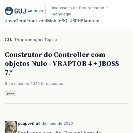
Discussoes de Programacao e
ARQUIVO
Tecnologia
Java
Geral
Front‑end
Mobile
SQL
JS
PHP
Android
GUJ
/
Programação
/
Topico
Construtor do Controller com
objetos Nulo - VRAPTOR 4 + JBOSS
7.*
6 de maio de 2020
0 respostas
java
pcapovilla
6 de maio de 2020