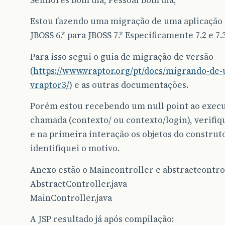
Senhores bom dia, Pessoal bom dia,
Estou fazendo uma migração de uma aplicação
JBOSS 6.* para JBOSS 7.* Especificamente 7.2 e 7.3
Para isso segui o guia de migração de versão
(
https://www.vraptor.org/pt/docs/migrando-de
vraptor3/
) e as outras documentações.
Porém estou recebendo um null point ao execu
chamada (contexto/ ou contexto/login), verifiq
e na primeira interação os objetos do construt
identifiquei o motivo.
Anexo estão o Maincontroller e abstractcontrol
AbstractController.java
MainController.java
A JSP resultado já após compilação: