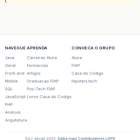
NAVEGUE
APRENDA
CONHECA O GRUPO
Java
Carreiras Alura
Alura
Geral
Formacoes
FIAP
Front-end
Artigos
Casa do Codigo
Mobile
Graduacao FIAP
Hipsters.tech
SQL
Pos-Tech FIAP
JavaScript
Livros Casa do Codigo
PHP
Android
Arquitetura
GUJ: desde 2002.
·
Saiba mais
·
Contribuidores
·
LGPD