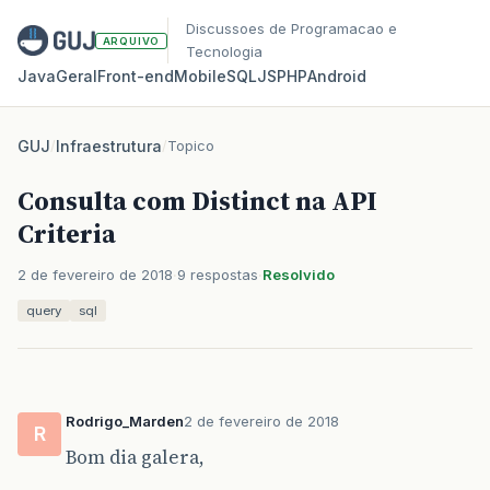
Discussoes de Programacao e
ARQUIVO
Tecnologia
Java
Geral
Front‑end
Mobile
SQL
JS
PHP
Android
GUJ
/
Infraestrutura
/
Topico
Consulta com Distinct na API
Criteria
2 de fevereiro de 2018
9 respostas
Resolvido
query
sql
Rodrigo_Marden
2 de fevereiro de 2018
R
Bom dia galera,