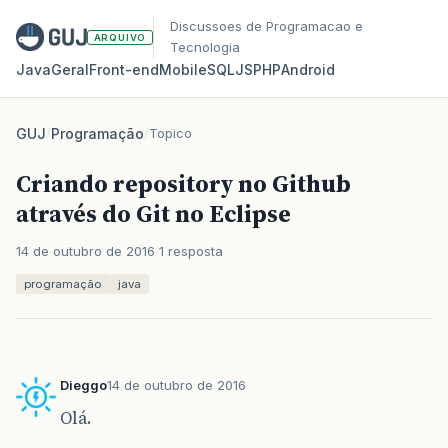
Discussoes de Programacao e
ARQUIVO
Tecnologia
Java
Geral
Front‑end
Mobile
SQL
JS
PHP
Android
GUJ
/
Programação
/
Topico
Criando repository no Github
através do Git no Eclipse
14 de outubro de 2016
1 resposta
programação
java
Dieggo
14 de outubro de 2016
Olá.