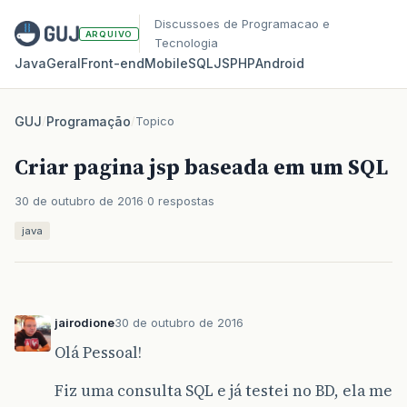
Discussoes de Programacao e
ARQUIVO
Tecnologia
Java
Geral
Front‑end
Mobile
SQL
JS
PHP
Android
GUJ
/
Programação
/
Topico
Criar pagina jsp baseada em um SQL
30 de outubro de 2016
0 respostas
java
jairodione
30 de outubro de 2016
Olá Pessoal!
Fiz uma consulta SQL e já testei no BD, ela me