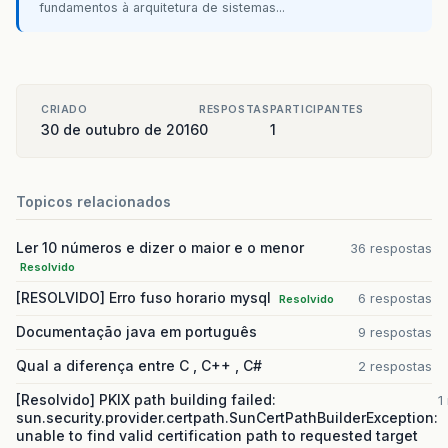
fundamentos à arquitetura de sistemas...
CRIADO
RESPOSTAS
PARTICIPANTES
30 de outubro de 2016
0
1
Topicos relacionados
Ler 10 números e dizer o maior e o menor
36 respostas
Resolvido
[RESOLVIDO] Erro fuso horario mysql
6 respostas
Resolvido
Documentação java em português
9 respostas
Qual a diferença entre C , C++ , C#
2 respostas
[Resolvido] PKIX path building failed:
1
sun.security.provider.certpath.SunCertPathBuilderException:
unable to find valid certification path to requested target