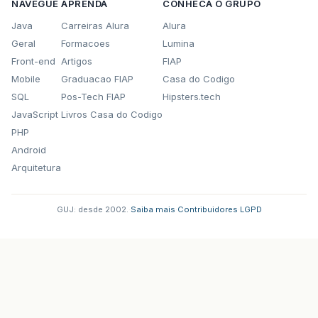
NAVEGUE
APRENDA
CONHECA O GRUPO
Java
Carreiras Alura
Alura
Geral
Formacoes
Lumina
Front-end
Artigos
FIAP
Mobile
Graduacao FIAP
Casa do Codigo
SQL
Pos-Tech FIAP
Hipsters.tech
JavaScript
Livros Casa do Codigo
PHP
Android
Arquitetura
GUJ: desde 2002.
·
Saiba mais
·
Contribuidores
·
LGPD