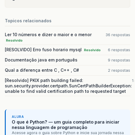
Topicos relacionados
Ler 10 números e dizer o maior e o menor
36 respostas
Resolvido
[RESOLVIDO] Erro fuso horario mysql
6 respostas
Resolvido
Documentação java em português
9 respostas
Qual a diferença entre C , C++ , C#
2 respostas
[Resolvido] PKIX path building failed:
1
sun.security.provider.certpath.SunCertPathBuilderException:
unable to find valid certification path to requested target
ALURA
O que é Python? — um guia completo para iniciar
nessa linguagem de programação
Acesse agora o guia sobre Python e inicie sua jornada nessa