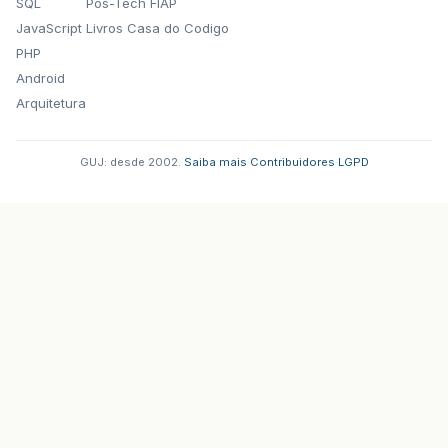
SQL
Pos-Tech FIAP
JavaScript
Livros Casa do Codigo
PHP
Android
Arquitetura
GUJ: desde 2002.
·
Saiba mais
·
Contribuidores
·
LGPD