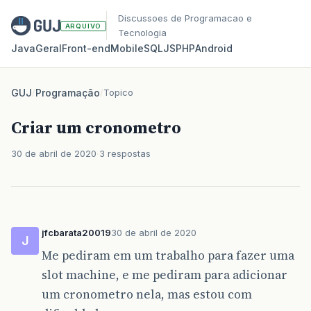
Discussoes de Programacao e
ARQUIVO
Tecnologia
Java
Geral
Front‑end
Mobile
SQL
JS
PHP
Android
GUJ
/
Programação
/
Topico
Criar um cronometro
30 de abril de 2020
3 respostas
jfcbarata20019
30 de abril de 2020
J
Me pediram em um trabalho para fazer uma
slot machine, e me pediram para adicionar
um cronometro nela, mas estou com