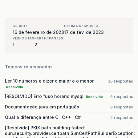
CRIADO
ULTIMA RESPOSTA
16 de fevereiro de 2023
17 de fev. de 2023
RESPOSTAS
PARTICIPANTES
1
2
Topicos relacionados
Ler 10 números e dizer o maior e o menor
36 respostas
Resolvido
[RESOLVIDO] Erro fuso horario mysql
6 respostas
Resolvido
Documentação java em português
9 respostas
Qual a diferença entre C , C++ , C#
2 respostas
[Resolvido] PKIX path building failed:
1
sun.security.provider.certpath.SunCertPathBuilderException: