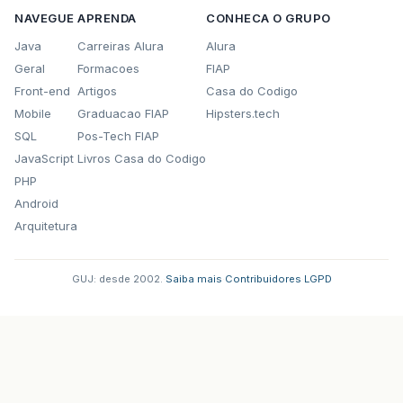
NAVEGUE
APRENDA
CONHECA O GRUPO
Java
Carreiras Alura
Alura
Geral
Formacoes
FIAP
Front-end
Artigos
Casa do Codigo
Mobile
Graduacao FIAP
Hipsters.tech
SQL
Pos-Tech FIAP
JavaScript
Livros Casa do Codigo
PHP
Android
Arquitetura
GUJ: desde 2002.
·
Saiba mais
·
Contribuidores
·
LGPD