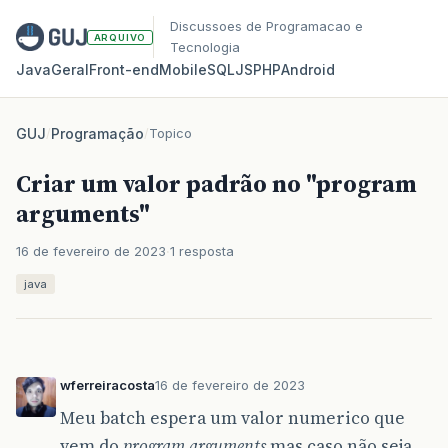
Discussoes de Programacao e
ARQUIVO
Tecnologia
Java
Geral
Front‑end
Mobile
SQL
JS
PHP
Android
GUJ
/
Programação
/
Topico
Criar um valor padrão no "program
arguments"
16 de fevereiro de 2023
1 resposta
java
wferreiracosta
16 de fevereiro de 2023
Meu batch espera um valor numerico que
vem do
program arguments
mas caso não seja