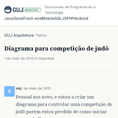
Discussoes de Programacao e
ARQUIVO
Tecnologia
Java
Geral
Front‑end
Mobile
SQL
JS
PHP
Android
GUJ
/
Arquitetura
/
Topico
Diagrama para competição de judô
1 de maio de 2013
0 respostas
rmj
1 de maio de 2013
R
Pessoal sou novo, e estou a criar um
diagrama para controlar uma competição de
judô porem estou perdido de como iniciar