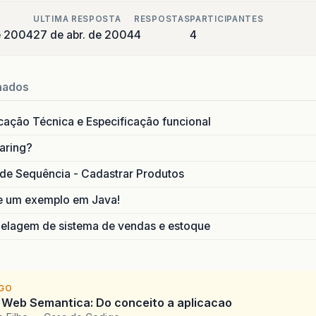
ULTIMA RESPOSTA
RESPOSTAS
PARTICIPANTES
de 2004
27 de abr. de 2004
4
4
nados
icação Técnica e Especificação funcional
aring?
de Sequência - Cadastrar Produtos
e um exemplo em Java!
lagem de sistema de vendas e estoque
IGO
 Web Semantica: Do conceito a aplicacao