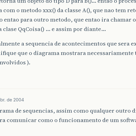
etorna um objeto do tipo D para b()… entao o proc
 com o metodo xxx() da classe A(), que nao tem re
o entao para outro metodo, que entao ira chamar 
da clase QqCoisa() … e assim por diante…
almente a sequencia de acontecimentos que sera e
nifique que o diagrama mostrara necessariamente 
nvolvidos ).
abr. de 2004
rama de sequencias, assim como qualquer outro 
ara comunicar como o funcionamento de um softwa