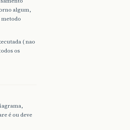
essamento
torno algum,
o metodo
xecutada ( nao
todos os
diagrama,
re é ou deve