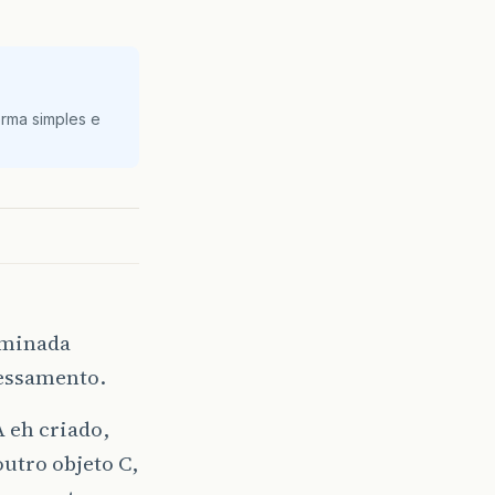
rma simples e
rminada
cessamento.
 eh criado,
outro objeto C,