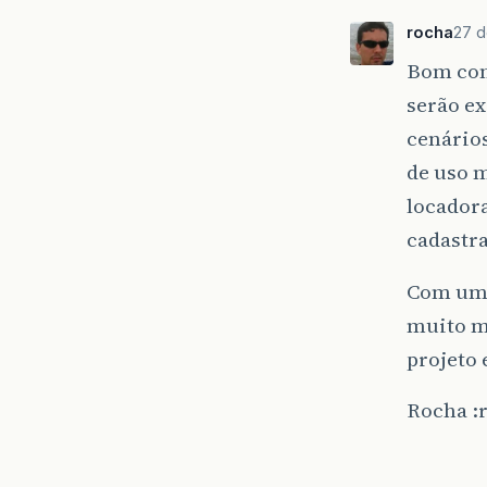
rocha
27 d
Bom com
serão e
cenário
de uso 
locadora
cadastra
Com um 
muito m
projeto
Rocha :r