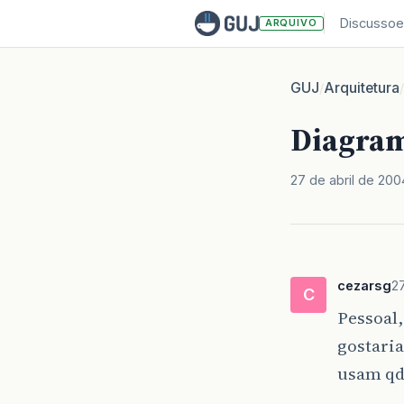
Discussoe
ARQUIVO
GUJ
Arquitetura
/
/
Diagram
27 de abril de 200
cezarsg
27
C
Pessoal,
gostaria
usam qd