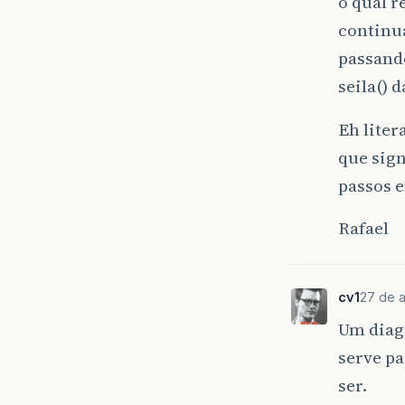
o qual r
continua
passand
seila() 
Eh liter
que sig
passos e
Rafael
cv1
27 de 
Um diag
serve p
ser.