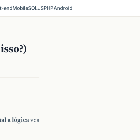
t‑end
Mobile
SQL
JS
PHP
Android
isso?)
al a lógica
vcs