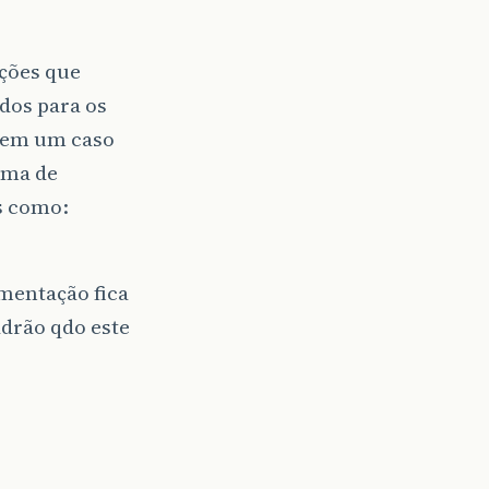
ções que
dos para os
 tem um caso
ema de
s como:
mentação fica
drão qdo este