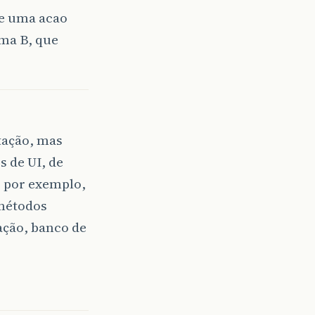
ue uma acao
ma B, que
tação, mas
 de UI, de
, por exemplo,
 métodos
ção, banco de