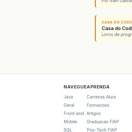
Por Ivam Galva
CASA DO COD
Casa do Codi
Livros de progr
NAVEGUE
APRENDA
Java
Carreiras Alura
Geral
Formacoes
Front-end
Artigos
Mobile
Graduacao FIAP
SQL
Pos-Tech FIAP