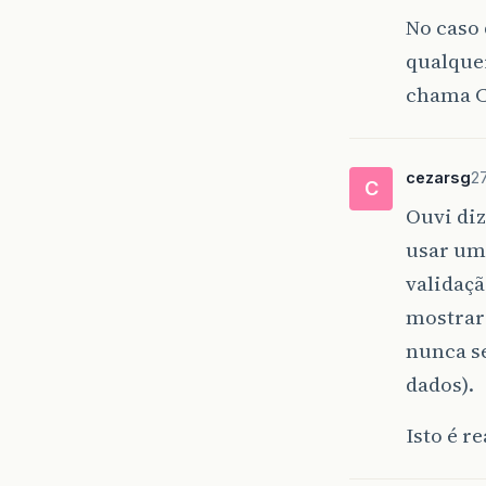
No caso 
qualque
chama C
cezarsg
2
C
Ouvi di
usar um 
validaçã
mostrar
nunca s
dados).
Isto é re