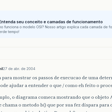
 Entenda seu conceito e camadas de funcionamento
o funciona o modelo OSI? Nosso artigo explica cada camada de fo
perde tempo!
il
27 de abr. de 2004
a para mostrar os passos de execucao de uma dete
Pode ajudar a entender o que / como eh feito o pro
mplo, o diagrama comeca mostrando que o objeto A
e chama o metodo b() que por sua fez dispara para 