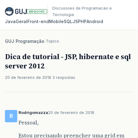
Discussoes de Programacao e
ARQUIVO
Tecnologia
Java
Geral
Front‑end
Mobile
SQL
JS
PHP
Android
GUJ
/
Programação
/
Topico
Dica de tutorial - JSP, hibernate e sql
server 2012
20 de fevereiro de 2018
3 respostas
Rodrigomazza
20 de fevereiro de 2018
R
Pessoal,
Estou precisando preencher uma grid em