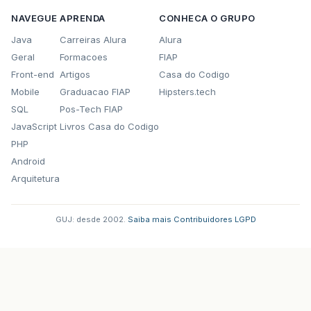
NAVEGUE
APRENDA
CONHECA O GRUPO
Java
Carreiras Alura
Alura
Geral
Formacoes
FIAP
Front-end
Artigos
Casa do Codigo
Mobile
Graduacao FIAP
Hipsters.tech
SQL
Pos-Tech FIAP
JavaScript
Livros Casa do Codigo
PHP
Android
Arquitetura
GUJ: desde 2002.
·
Saiba mais
·
Contribuidores
·
LGPD