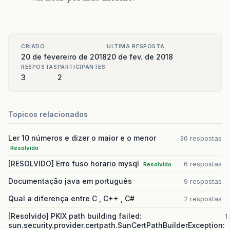
CRIADO
ULTIMA RESPOSTA
20 de fevereiro de 2018
20 de fev. de 2018
RESPOSTAS
PARTICIPANTES
3
2
Topicos relacionados
Ler 10 números e dizer o maior e o menor
36 respostas
Resolvido
[RESOLVIDO] Erro fuso horario mysql
6 respostas
Resolvido
Documentação java em português
9 respostas
Qual a diferença entre C , C++ , C#
2 respostas
[Resolvido] PKIX path building failed:
1
sun.security.provider.certpath.SunCertPathBuilderException: