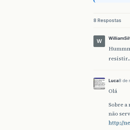
8 Respostas
WilliamSi
W
Hummm…V
resisti
Luca
8 de 
Olá
Sobre a
não ser
http://n