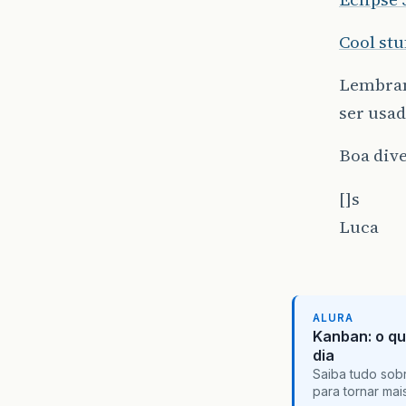
Cool stu
Lembran
ser usa
Boa dive
[]s
Luca
ALURA
Kanban: o qu
dia
Saiba tudo sobr
para tornar ma