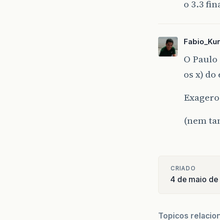
o 3.3 fin
Fabio_Ku
O Paulo 
os x) do 
Exagero,
(nem tan
CRIADO
4 de maio de
Topicos relacio