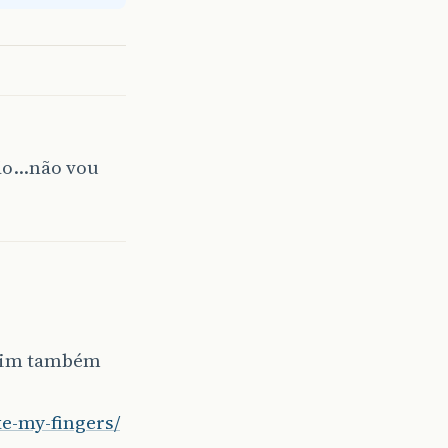
ão…não vou
 mim também
ke-my-fingers/