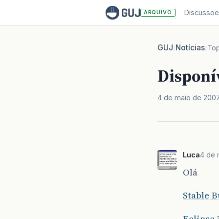
Discussoe
ARQUIVO
GUJ
Notícias
/
/
Top
Disponív
4 de maio de 200
Luca
4 de 
Olá
Stable B
Eclipse 