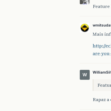
Feature
wmitsuda
Mais inf
http://e
are-you
WilliamSi
W
Featu
Rapaz a 