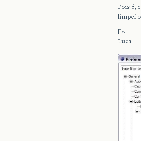
Pois é, 
limpei o
[]s
Luca