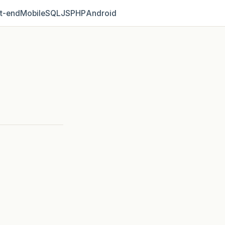
t‑end
Mobile
SQL
JS
PHP
Android