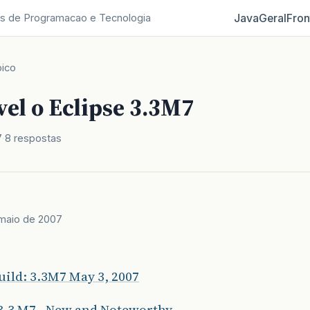
Java
Geral
Fron
s de Programacao e Tecnologia
ico
el o Eclipse 3.3M7
7
8 respostas
maio de 2007
uild: 3.3M7 May 3, 2007
3.3 M7 - New and Noteworthy