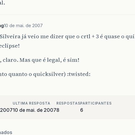
al.
ng
10 de mai. de 2007
Silveira já veio me dizer que o crtl + 3 é quase o q
eclipse!
 claro. Mas que é legal, é sim!
to quanto o quicksilver) :twisted:
ULTIMA RESPOSTA
RESPOSTAS
PARTICIPANTES
 2007
10 de mai. de 2007
8
6
nados