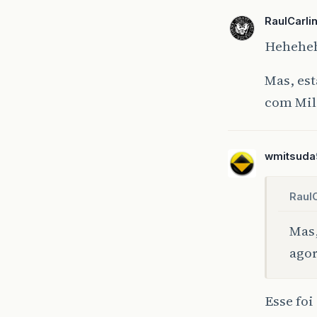
RaulCarli
Heheheh
Mas, est
com Mil
wmitsuda
RaulC
Mas,
agor
Esse foi