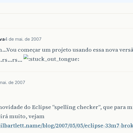
lva
4 de mai. de 2007
ou começar um projeto usando essa nova vers
r…rs…rs…
mai. de 2007
 novidade do Eclipse “spelling checker”, que para
virá muito, vejam
eilbartlett.name/blog/2007/05/05/eclipse-33m7-bro