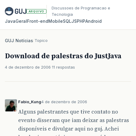
Discussoes de Programacao e
ARQUIVO
Tecnologia
Java
Geral
Front‑end
Mobile
SQL
JS
PHP
Android
GUJ
/
Notícias
/
Topico
Download de palestras do JustJava
4 de dezembro de 2006
11 respostas
Fabio_Kung
4 de dezembro de 2006
Alguns palestrantes que tive contato no
evento disseram que iam deixar as palestras
disponíveis e divulgar aqui no guj. Achei