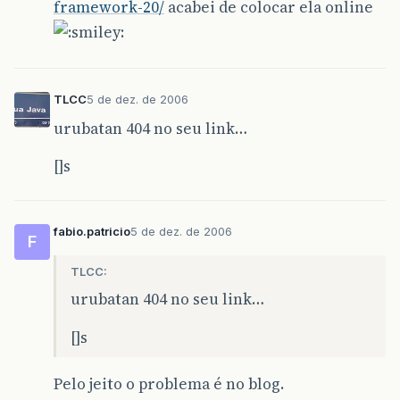
framework-20/
acabei de colocar ela online
TLCC
5 de dez. de 2006
urubatan 404 no seu link…
[]s
fabio.patricio
5 de dez. de 2006
F
TLCC:
urubatan 404 no seu link…
[]s
Pelo jeito o problema é no blog.