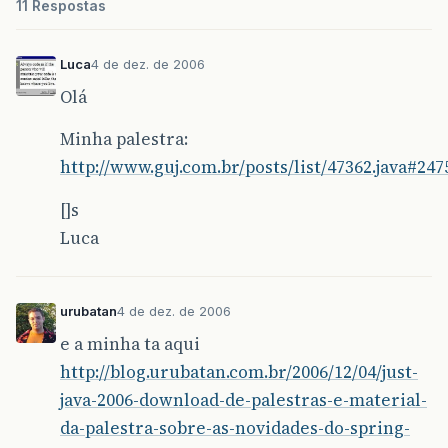
11 Respostas
Luca
4 de dez. de 2006
Olá
Minha palestra:
http://www.guj.com.br/posts/list/47362.java#247
[]s
Luca
urubatan
4 de dez. de 2006
e a minha ta aqui
http://blog.urubatan.com.br/2006/12/04/just-
java-2006-download-de-palestras-e-material-
da-palestra-sobre-as-novidades-do-spring-