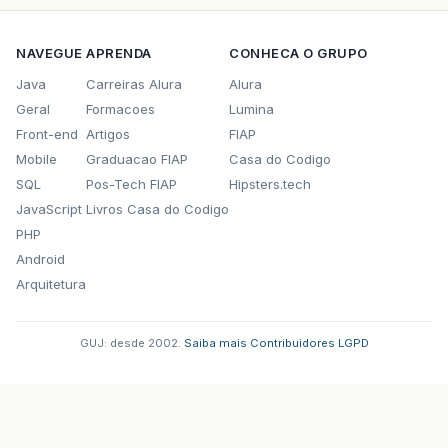
NAVEGUE
APRENDA
CONHECA O GRUPO
Java
Carreiras Alura
Alura
Geral
Formacoes
Lumina
Front-end
Artigos
FIAP
Mobile
Graduacao FIAP
Casa do Codigo
SQL
Pos-Tech FIAP
Hipsters.tech
JavaScript
Livros Casa do Codigo
PHP
Android
Arquitetura
GUJ: desde 2002.
·
Saiba mais
·
Contribuidores
·
LGPD