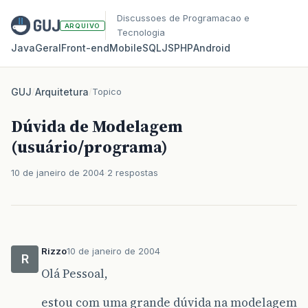
Discussoes de Programacao e
ARQUIVO
Tecnologia
Java
Geral
Front‑end
Mobile
SQL
JS
PHP
Android
GUJ
/
Arquitetura
/
Topico
Dúvida de Modelagem
(usuário/programa)
10 de janeiro de 2004
2 respostas
Rizzo
10 de janeiro de 2004
R
Olá Pessoal,
estou com uma grande dúvida na modelagem