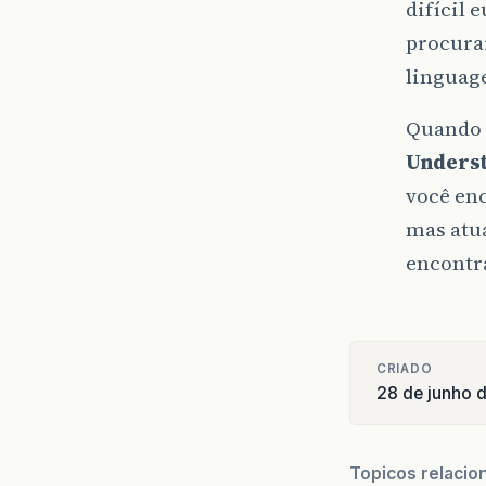
difícil 
procurar
linguage
Quando 
Underst
você enc
mas atua
encontra
CRIADO
28 de junho 
Topicos relacio