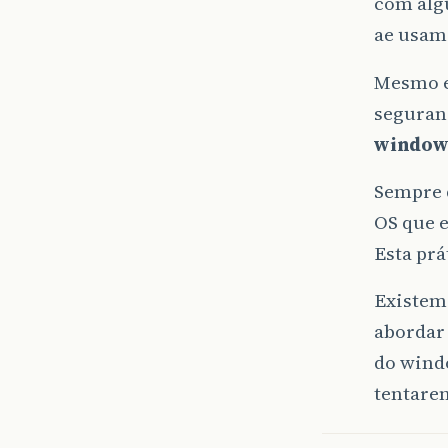
com alg
ae usam
Mesmo ex
segura
window
Sempre 
OS que 
Esta prá
Existem 
abordar 
do wind
tentare