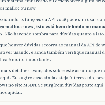
um sistema embarcado ou desenvolver algum drive
os malloc ou new.
istindo as funções da API você pode sim usar com
nça
malloc
e
new
,
isto está bem definido no manu
s.
Não havendo sombra para dúvidas quanto a isto
que houver dúvidas recorra ao manual da API do 
estiver usando, e ainda também verifique manual d
tica é muito importante.
mais detalhes avançados sobre este assunto que nã
aqui. Eu sugiro caso ainda esteja interessado, pes
ows no site MSDN. Se surgirem dúvidas poste aqui
mos ajudar.