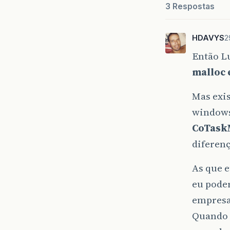
3 Respostas
HDAVYS
2
Então Lu
malloc
Mas exi
windows
CoTask
diferenç
As que e
eu poder
empresa
Quando 