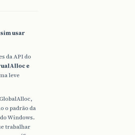
 sim usar
es da API do
rualAlloc e
ma leve
GlobalAlloc,
o o padrão da
I do Windows.
e trabalhar