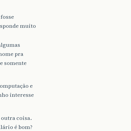
 fosse
esponde muito
 algumas
 nome pra
de somente
 computação e
nho interesse
 outra coisa.
alário é bom?