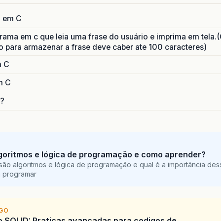
a em C
ama em c que leia uma frase do usuário e imprima em tela.(
o para armazenar a frase deve caber ate 100 caracteres)
m C
m C
&?
goritmos e lógica de programação e como aprender?
são algoritmos e lógica de programação e qual é a importância des
a programar
IGO
SOLID: Praticas avancadas para codigos de...