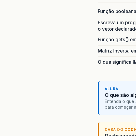
Função boolean
Escreva um progr
o vetor declarad
Função gets() e
Matriz Inversa e
O que significa 
ALURA
O que são al
Entenda o que 
para começar 
CASA DO COD
Desbravando 