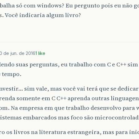
abalha só com windows? Eu pergunto pois eu não g
. Você indicaria algum livro?
0 de jun. de 2016
1 like
ndo suas perguntas, eu trabalho com C e C++ sim e
e tempo.
investir… sim vale, mas você vai terá que se dedica
renda somente em C C++ aprenda outras linguagens
om. Na empresa em que trabalho desenvolvo para 
 sistemas embarcados mas foco são microcontrolad
ro os livros na literatura estrangeira, mas para ini