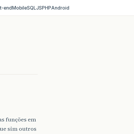
t‑end
Mobile
SQL
JS
PHP
Android
as funções em
ue sim outros