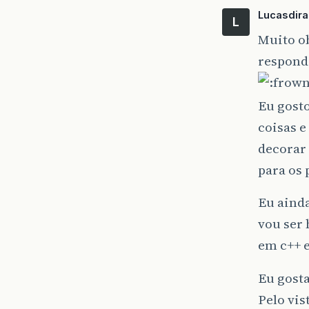
Lucasdir
L
Muito ob
respond
Eu gost
coisas e
decorar
para os 
Eu aind
vou ser 
em c++ e
Eu gosta
Pelo vis