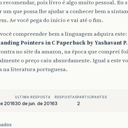
eu recomendar, pois livro é algo muito pessoal. Eu 
 um que possa lhe ajudar a conhecer bem a sintax
m. Ae você pega do início e vai até o fim.
você compreender bem a linguagem adquira este:
anding Pointers in C Paperback by Yashavant P
ontra no site da amazon, na época que comprei fo
lmente o preço caiu absurdamente. Igual a este v
 na literatura portuguesa.
ULTIMA RESPOSTA
RESPOSTAS
PARTICIPANTES
de 2016
30 de jun. de 2016
3
2
nados