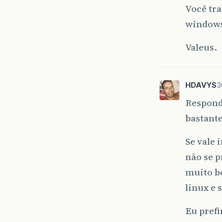
Você tr
windows
Valeus.
HDAVYS
3
Responde
bastant
Se vale 
não se p
muito b
linux e
Eu prefi