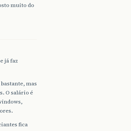
osto muito do
 já faz
r bastante, mas
. O salário é
windows,
ores.
ciantes fica