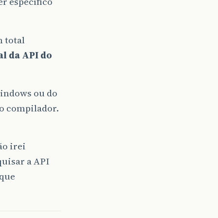
r específico
 total
al da API do
.
windows ou do
o compilador.
o irei
quisar a API
 que