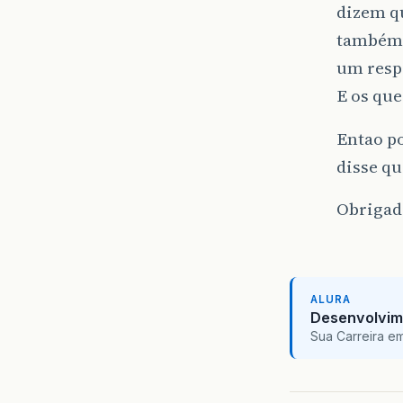
dizem q
também 
um respo
E os qu
Entao p
disse qu
Obrigad
ALURA
Desenvolvim
Sua Carreira e