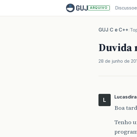
Discussoe
ARQUIVO
GUJ
C e C++
/
/
To
Duvida 
28 de junho de 20
Lucasdir
L
Boa tard
Tenho u
program