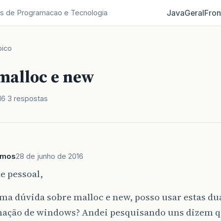
Java
Geral
Fron
s de Programacao e Tecnologia
pico
malloc e new
16
3 respostas
amos
28 de junho de 2016
e pessoal,
ma dúvida sobre malloc e new, posso usar estas du
ação de windows? Andei pesquisando uns dizem q