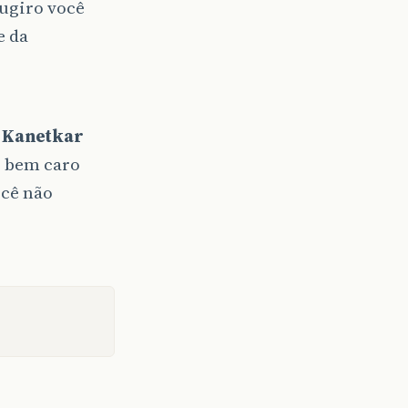
sugiro você
e da
. Kanetkar
i bem caro
ocê não