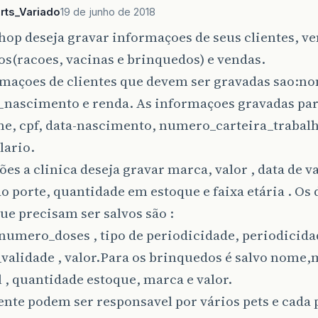
rts_Variado
19 de junho de 2018
op deseja gravar informaçoes de seus clientes, ve
os(racoes, vacinas e brinquedos) e vendas.
rmaçoes de clientes que devem ser gravadas sao:n
a_nascimento e renda. As informaçoes gravadas pa
me, cpf, data-nascimento, numero_carteira_trabal
lario.
ões a clinica deseja gravar marca, valor , data de va
o porte, quantidade em estoque e faixa etária . Os
ue precisam ser salvos são :
numero_doses , tipo de periodicidade, periodicida
validade , valor.Para os brinquedos é salvo nome,
 , quantidade estoque, marca e valor.
ente podem ser responsavel por vários pets e cada 