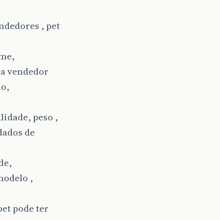
ndedores , pet
ome,
ra vendedor
ho,
lidade, peso ,
 dados de
de,
modelo ,
pet pode ter