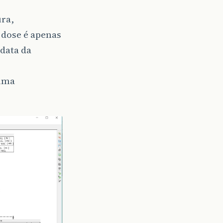
ura,
 dose é apenas
data da
 uma