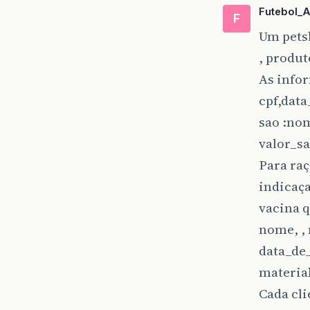
Futebol_A
F
Um petsh
, produt
As info
cpf,dat
sao :no
valor_sa
Para raç
indicaça
vacina q
nome, , 
data_de_
material
Cada cli