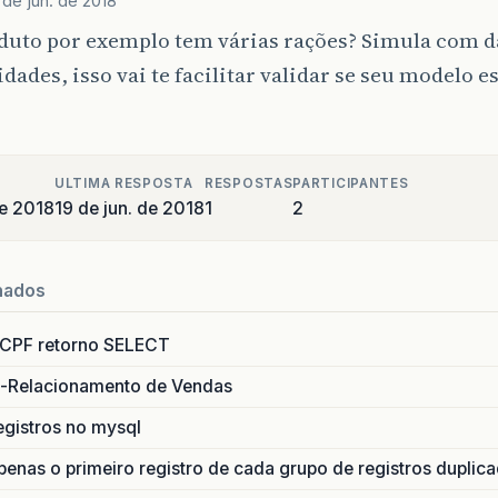
 de jun. de 2018
duto por exemplo tem várias rações? Simula com da
idades, isso vai te facilitar validar se seu modelo e
ULTIMA RESPOSTA
RESPOSTAS
PARTICIPANTES
de 2018
19 de jun. de 2018
1
2
nados
 CPF retorno SELECT
-Relacionamento de Vendas
registros no mysql
enas o primeiro registro de cada grupo de registros duplic