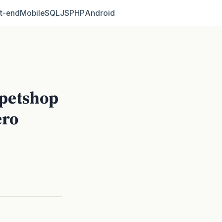
t‑end
Mobile
SQL
JS
PHP
Android
 petshop
ero