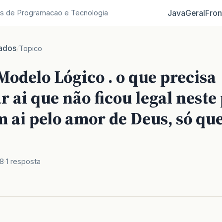
Java
Geral
Fron
s de Programacao e Tecnologia
ados
/
Topico
odelo Lógico . o que precisa
 ai que não ficou legal neste
 ai pelo amor de Deus, só qu
18
1 resposta