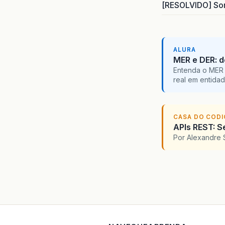
[RESOLVIDO] Som
ALURA
MER e DER: d
Entenda o MER 
real em entidad
CASA DO COD
APIs REST: S
Por Alexandre