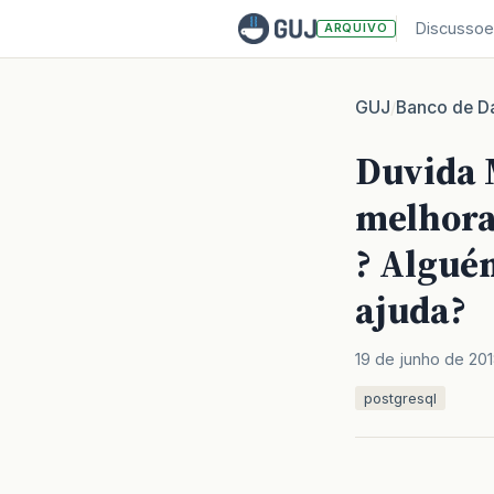
Discussoe
ARQUIVO
GUJ
Banco de D
/
Duvida M
melhorar
? Alguém
ajuda?
19 de junho de 20
postgresql