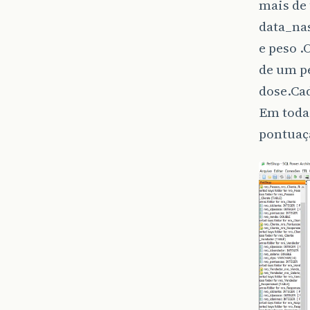
mais de
data_nas
e peso .
de um pe
dose.Cad
Em toda 
pontuaç