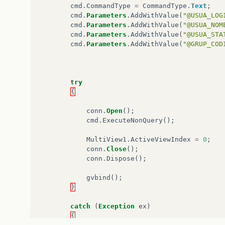
cmd
.
CommandType
=
CommandType
.
Text
;
cmd
.
Parameters
.
AddWithValue
(
"@USUA_LOG
cmd
.
Parameters
.
AddWithValue
(
"@USUA_NOM
cmd
.
Parameters
.
AddWithValue
(
"@USUA_STA
cmd
.
Parameters
.
AddWithValue
(
"@GRUP_COD
try
{
conn
.
Open
();
cmd
.
ExecuteNonQuery
();
MultiView1
.
ActiveViewIndex
=
0
;
conn
.
Close
();
conn
.
Dispose
();
gvbind
();
}
catch
(
Exception
ex
)
{