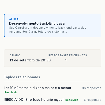
MessageBox1
.
ShowMessage
(
"ERRO: "
+
}
finally
{
ALURA
conn
.
Close
();
Desenvolvimento Back-End Java
conn
.
Dispose
();
Sua Carreira em desenvolvimento back-end Java: dos
}
fundamentos à arquitetura de sistemas...
}
}
CRIADO
RESPOSTAS
PARTICIPANTES
13 de setembro de 2018
0
1
Topicos relacionados
Ler 10 números e dizer o maior e o menor
36 respostas
Resolvido
[RESOLVIDO] Erro fuso horario mysql
6 respostas
Resolvido