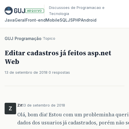
Discussoes de Programacao e
ARQUIVO
Tecnologia
Java
Geral
Front‑end
Mobile
SQL
JS
PHP
Android
GUJ
/
Programação
/
Topico
Editar cadastros já feitos asp.net
Web
13 de setembro de 2018
0 respostas
Zit
13 de setembro de 2018
Z
Olá, bom dia! Estou com um probleminha queri
dados dos usuarios já cadastrados, porém não 