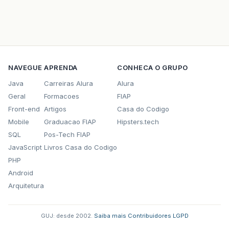
NAVEGUE
APRENDA
CONHECA O GRUPO
Java
Carreiras Alura
Alura
Geral
Formacoes
FIAP
Front-end
Artigos
Casa do Codigo
Mobile
Graduacao FIAP
Hipsters.tech
SQL
Pos-Tech FIAP
JavaScript
Livros Casa do Codigo
PHP
Android
Arquitetura
GUJ: desde 2002.
·
Saiba mais
·
Contribuidores
·
LGPD