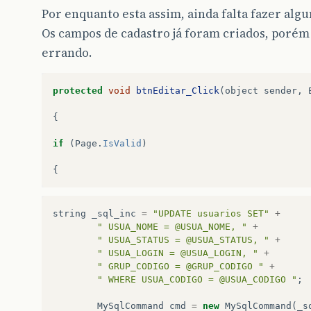
Por enquanto esta assim, ainda falta fazer algu
Os campos de cadastro já foram criados, porém
errando.
protected
void
btnEditar_Click
(
object
sender
,
{
if
(
Page
.
IsValid
)
{
string
_sql_inc
=
"UPDATE usuarios SET"
+
" USUA_NOME = @USUA_NOME, "
+
" USUA_STATUS = @USUA_STATUS, "
+
" USUA_LOGIN = @USUA_LOGIN, "
+
" GRUP_CODIGO = @GRUP_CODIGO "
+
" WHERE USUA_CODIGO = @USUA_CODIGO "
;
MySqlCommand
cmd
=
new
MySqlCommand
(
_s