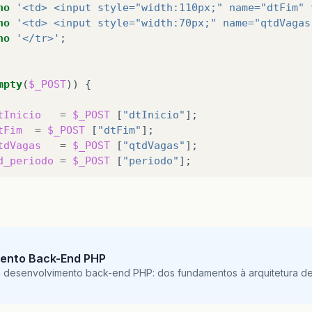
ho
'<td> <input style="width:110px;" name="dtFim" 
ho
'<td> <input style="width:70px;" name="qtdVagas
ho
'</tr>'
;
mpty
(
$_POST
))
{
tInicio
=
$_POST
[
"dtInicio"
];
tFim
=
$_POST
[
"dtFim"
];
tdVagas
=
$_POST
[
"qtdVagas"
];
d_periodo
=
$_POST
[
"periodo"
];
y
{
$pdo
=
Banco
::
conectar
();
$pdo
->
setAttribute
(
PDO
::
ATTR_ERRMODE
,
PDO
::
ERRMO
$sql
=
"UPDATE periodo_ferias set dataInicio = ?
ento Back-End PHP
$q
=
$pdo
->
prepare
(
$sql
);
m desenvolvimento back-end PHP: dos fundamentos à arquitetura de
$q
->
execute
(
array
(
$dtInicio
,
$dtFim
,
$qtdVagas
,
$id