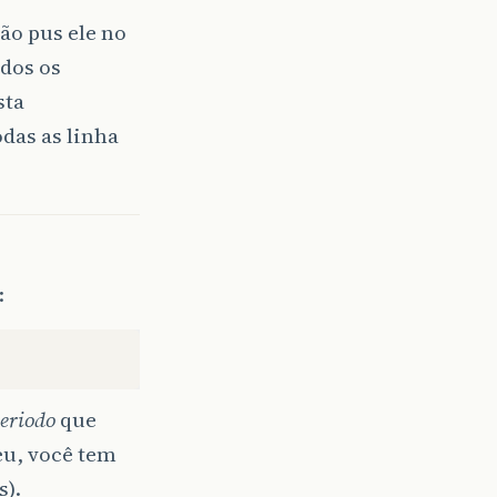
ão pus ele no
odos os
sta
odas as linha
:
eriodo
que
eu, você tem
s).