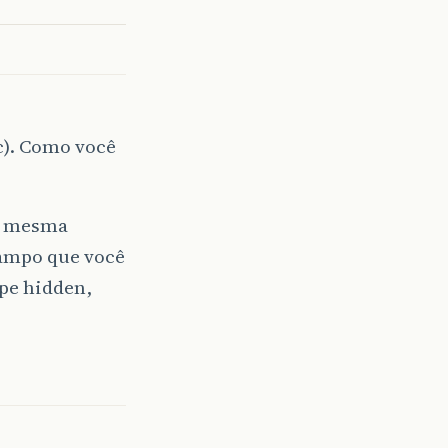
());
tc). Como você
da mesma
campo que você
ype hidden,