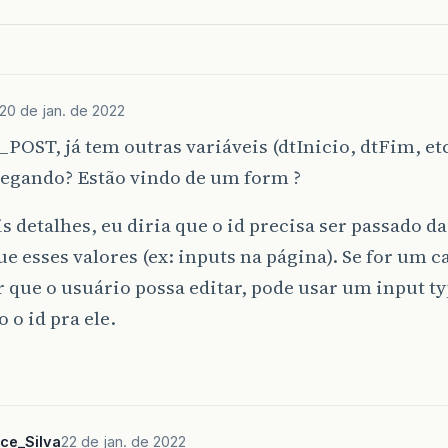
Banco
::
desconectar
();
catch
(
PDOException
$e
)
{
printf
(
"falhou update Periodos: "
.
$e
->
getMessage
20 de jan. de 2022
_POST, já tem outras variáveis (dtInicio, dtFim, e
pegando? Estão vindo de um form ?
 detalhes, eu diria que o id precisa ser passado 
e esses valores (ex: inputs na página). Se for um 
 que o usuário possa editar, pode usar um input t
 o id pra ele.
ce_Silva
22 de jan. de 2022