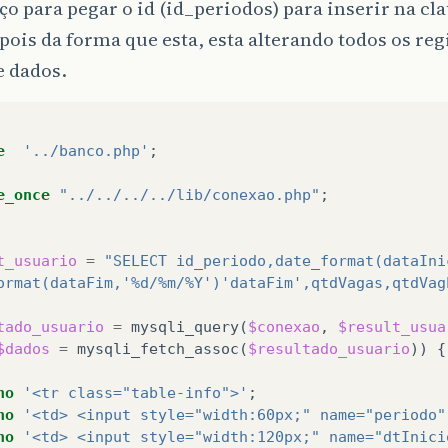
o para pegar o id (id_periodos) para inserir na 
pois da forma que esta, esta alterando todos os reg
e dados.
e
'../banco.php'
;
e_once
"../../../../lib/conexao.php"
;
t_usuario
=
"SELECT id_periodo,date_format(dataIni
ormat(dataFim,'%d/%m/%Y')'dataFim',qtdVagas,qtdVag
tado_usuario
=
mysqli_query
(
$conexao
,
$result_usua
$dados
=
mysqli_fetch_assoc
(
$resultado_usuario
))
{
ho
'<tr class="table-info">'
;
ho
'<td> <input style="width:60px;" name="periodo"
ho
'<td> <input style="width:120px;" name="dtInici