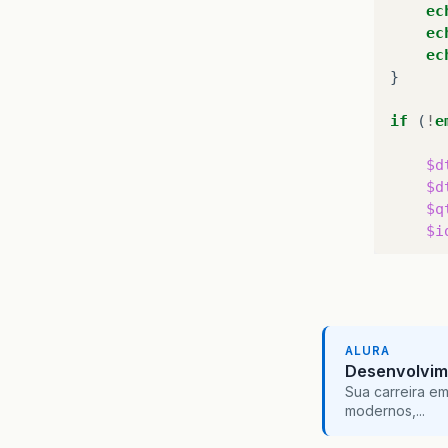
ec
ec
ec
}
if
(
!
e
$d
$d
$q
$i
tr
ALURA
Desenvolvim
Sua carreira e
modernos,...