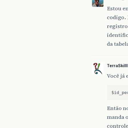
Estou en
codigo. 
registro
identifi
da tabel
TerraSkilll
Você já 
$id_pe
Então n
manda o
controle