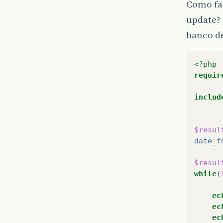
Como faç
update? 
banco d
<?php
requir
includ
$resul
date_f
$resul
while
(
ec
ec
ec