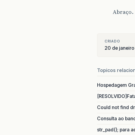
Abraço.
CRIADO
20 de janeir
Topicos relacio
Hospedagem Grat
[RESOLVIDO]Fatal
Could not find d
Consulta ao ban
str_pad(); para 