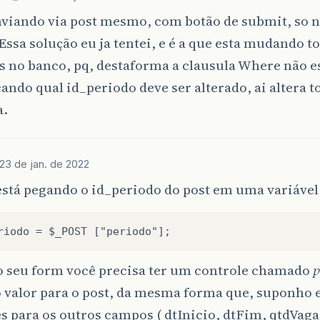
viando via post mesmo, com botão de submit, so n
Essa solução eu ja tentei, e é a que esta mudando t
s no banco, pq, destaforma a clausula Where não e
cando qual id_periodo deve ser alterado, ai altera t
a.
23 de jan. de 2022
está pegando o id_periodo do post em uma variável
riodo = $_POST ["periodo"];
o seu form você precisa ter um controle chamado
p
 valor para o post, da mesma forma que, suponho 
s para os outros campos ( dtInicio, dtFim, qtdVaga