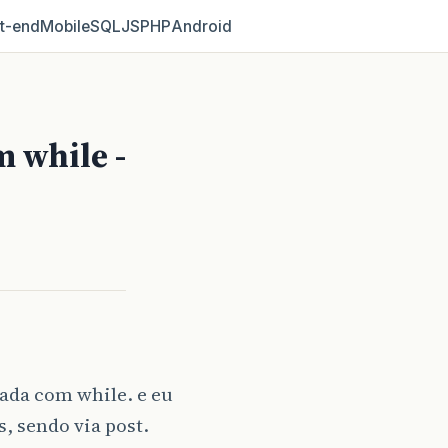
t‑end
Mobile
SQL
JS
PHP
Android
m while -
ada com while. e eu
, sendo via post.