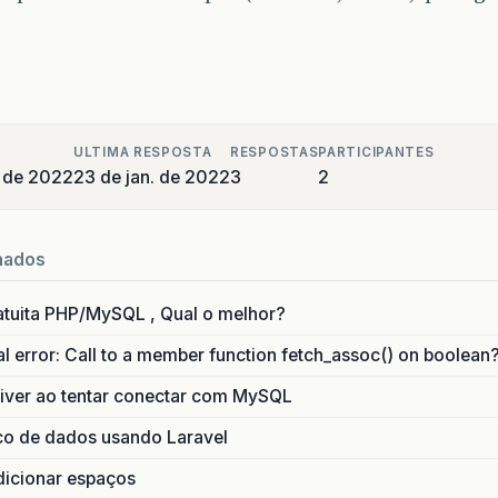
ULTIMA RESPOSTA
RESPOSTAS
PARTICIPANTES
o de 2022
23 de jan. de 2022
3
2
nados
uita PHP/MySQL , Qual o melhor?
 error: Call to a member function fetch_assoc() on boolean
river ao tentar conectar com MySQL
co de dados usando Laravel
adicionar espaços