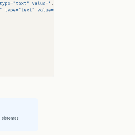
type="text" value='
.
$dados
[
'dataFim'
]
.
'></td>'
;
" type="text" value='
.
$dados
[
'qtdVagas'
]
.
'></td>
DE_EXCEPTION
);
,dataFim = ?,qtdVagas = ? WHERE id_periodo = ?"
;
 sistemas
_periodo
));