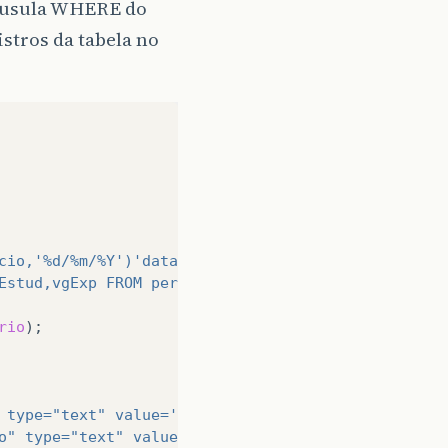
clausula WHERE do
istros da tabela no
cio,'%d/%m/%Y')'dataInicio',
Estud,vgExp FROM periodo_ferias;"
;
rio
);
 type="text" value='
.
$dados
[
'id_periodo'
]
.
'></td
o" type="text" value='
.
$dados
[
'dataInicio'
]
.
'></