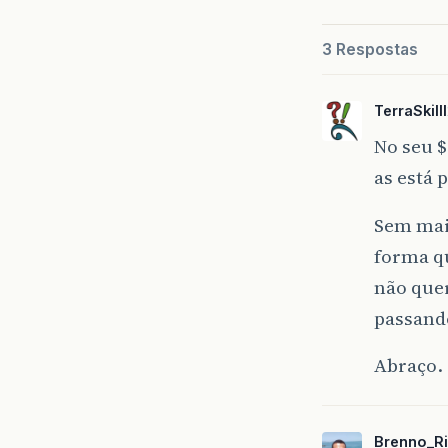
3 Respostas
}
TerraSkilll
}
No seu $
}
as está 
Sem mais
forma qu
não quer
passando
Abraço.
Brenno_Ri