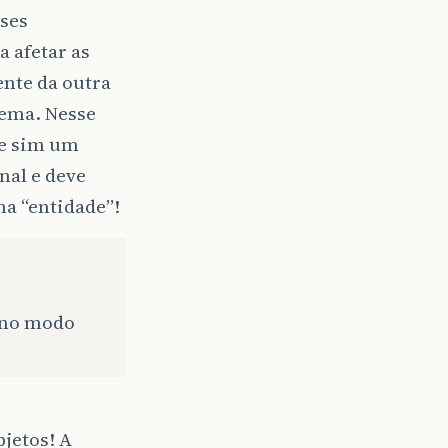
sses
a afetar as
ente da outra
lema. Nesse
 e sim um
nal e deve
ma “entidade”!
s no modo
jetos! A