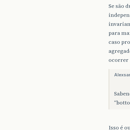
Se são d
independ
invarian
para man
caso pr
agregado
ocorrer 
Alexsa
Saben
“botto
Isso é o