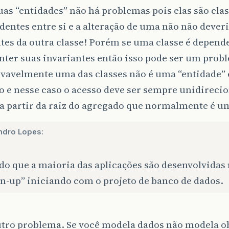
uas “entidades” não há problemas pois elas são cla
entes entre si e a alteração de uma não não deveri
tes da outra classe! Porém se uma classe é depend
ter suas invariantes então isso pode ser um prob
ovavelmente uma das classes não é uma “entidade”
 e nesse caso o acesso deve ser sempre unidirecio
a partir da raiz do agregado que normalmente é u
ndro Lopes:
do que a maioria das aplicações são desenvolvida
n-up” iniciando com o projeto de banco de dados.
utro problema. Se você modela dados não modela ob