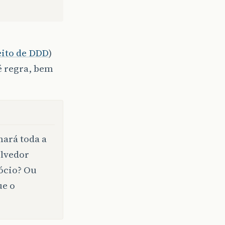
eito de DDD
)
é regra, bem
nará toda a
olvedor
ócio? Ou
ue o