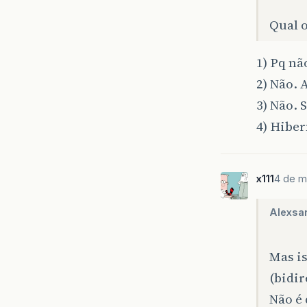
Qual 
1) Pq nã
2) Não. 
3) Não. 
4) Hiber
x111
4 de m
Alexsa
Mas is
(bidir
Não é 