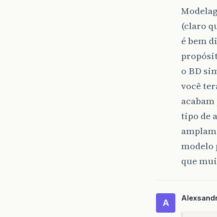
Modelag
(claro q
é bem di
propósi
o BD si
você ter
acabam 
tipo de 
amplame
modelo 
que muit
Alexsand
A