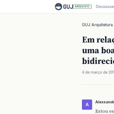
Discussoe
ARQUIVO
GUJ
Arquitetura
/
/
Em relaç
uma boa
bidireci
4 de março de 20
Alexsand
A
Estou e