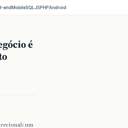
t‑end
Mobile
SQL
JS
PHP
Android
egócio é
to
irecional: um