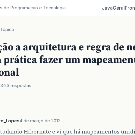
Java
Geral
Fron
s de Programacao e Tecnologia
Topico
ão a arquitetura e regra de n
 prática fazer um mapeamen
onal
13
23 respostas
ro_Lopes
4 de março de 2013
studando Hibernate e vi que há mapeamentos unid