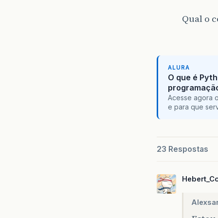
Qual o c
ALURA
O que é Pyth
programaçã
Acesse agora o
e para que serv
23 Respostas
Hebert_C
Alexsa