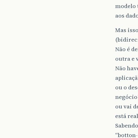
modelo 
aos dad
Mas isso
(bidirec
Não é de
outra e 
Não have
aplicaçã
ou o des
negócio
ou vai d
está rea
Sabendo
“botton-