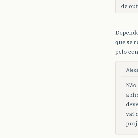
de out
Depende!
que se r
pelo con
Alex
Não 
apli
deve
vai 
proj