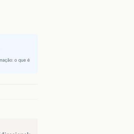
e
amação: o que é