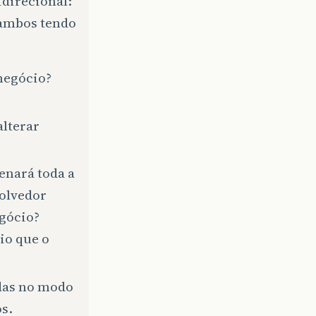
direcional:
 ambos tendo
 negócio?
alterar
enará toda a
volvedor
egócio?
io que o
idas no modo
s.