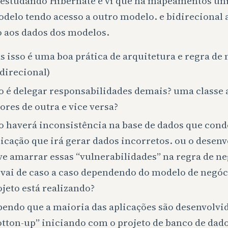
 estudando Hibernate e vi que há mapeamentos uni
delo tendo acesso a outro modelo. e bidirecional
o aos dados dos modelos.
s isso é uma boa prática de arquitetura e regra de
idirecional)
o é delegar responsabilidades demais? uma classe 
ores de outra e vice versa?
o haverá inconsistência na base de dados que cond
licação que irá gerar dados incorretos. ou o desen
ve amarrar essas “vulnerabilidades” na regra de n
 vai de caso a caso dependendo do modelo de negóc
ojeto está realizando?
bendo que a maioria das aplicações são desenvolv
otton-up” iniciando com o projeto de banco de dado