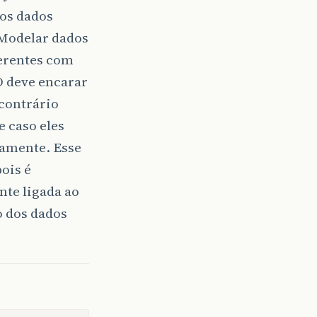
os dados
 Modelar dados
ferentes com
O deve encarar
contrário
e caso eles
tamente. Esse
ois é
te ligada ao
o dos dados