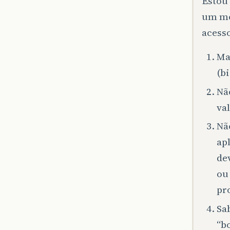
Estou
um mo
acess
Ma
(b
Nã
val
Nã
ap
de
ou
pr
Sa
“b