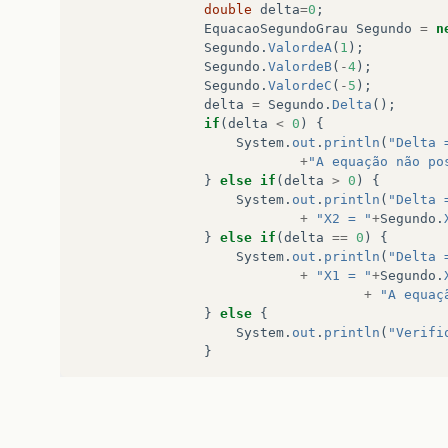
double
delta
=
0
;
EquacaoSegundoGrau
Segundo
=
n
Segundo
.
ValordeA
(
1
);
Segundo
.
ValordeB
(
-
4
);
Segundo
.
ValordeC
(
-
5
);
delta
=
Segundo
.
Delta
();
if
(
delta
<
0
)
{
System
.
out
.
println
(
"Delta 
+
"A equação não po
}
else
if
(
delta
>
0
)
{
System
.
out
.
println
(
"Delta 
+
"X2 = "
+
Segundo
.
}
else
if
(
delta
==
0
)
{
System
.
out
.
println
(
"Delta 
+
"X1 = "
+
Segundo
.
+
"A equaç
}
else
{
System
.
out
.
println
(
"Verifi
}