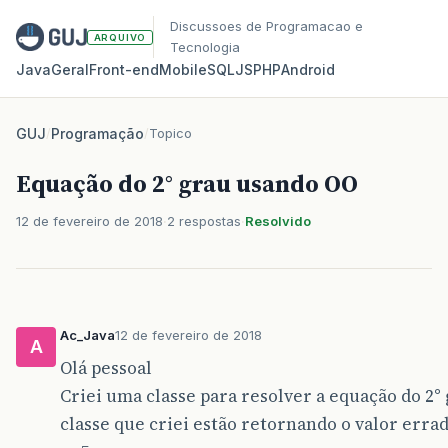
Discussoes de Programacao e
ARQUIVO
Tecnologia
Java
Geral
Front‑end
Mobile
SQL
JS
PHP
Android
GUJ
/
Programação
/
Topico
Equação do 2° grau usando OO
12 de fevereiro de 2018
2 respostas
Resolvido
Ac_Java
12 de fevereiro de 2018
A
Olá pessoal
Criei uma classe para resolver a equação do 2
classe que criei estão retornando o valor errado