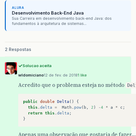
ALURA
Desenvolvimento Back-End Java
Sua Carreira em desenvolvimento back-end Java: dos
fundamentos à arquitetura de sistemas...
2 Respostas
Solucao aceita
wldomiciano
12 de fev. de 2018
1 like
Acredito que o problema esteja no método
Del
public
double
Delta
()
{
this
.
delta
=
Math
.
pow
(
b
,
2
)
-
4
*
a
*
c
;
return
this
.
delta
;
}
Apenas uma observação que gostaria de fazer…