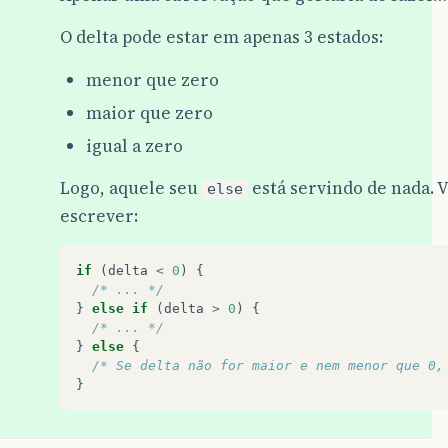
O delta pode estar em apenas 3 estados:
menor que zero
maior que zero
igual a zero
Logo, aquele seu
está servindo de nada.
else
escrever:
if
(
delta
<
0
)
{
/* ... */
}
else
if
(
delta
>
0
)
{
/* ... */
}
else
{
/* Se delta não for maior e nem menor que 0,
}