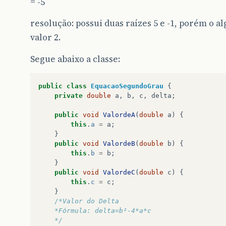
= -5
resolução: possui duas raízes 5 e -1, porém o 
valor 2.
Segue abaixo a classe:
public
class
EquacaoSegundoGrau
{
private
double
a
,
b
,
c
,
delta
;
public
void
ValordeA
(
double
a
)
{
this
.
a
=
a
;
}
public
void
ValordeB
(
double
b
)
{
this
.
b
=
b
;
}
public
void
ValordeC
(
double
c
)
{
this
.
c
=
c
;
}
/*Valor do Delta
    *Fórmula: delta=b²-4*a*c
    */