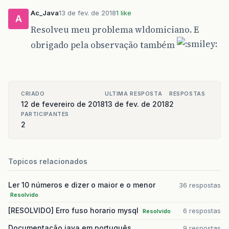
Ac_Java
13 de fev. de 2018
1 like
A
Resolveu meu problema wldomiciano. E
obrigado pela observação também
CRIADO
ULTIMA RESPOSTA
RESPOSTAS
12 de fevereiro de 2018
13 de fev. de 2018
2
PARTICIPANTES
2
Topicos relacionados
Ler 10 números e dizer o maior e o menor
36 respostas
Resolvido
[RESOLVIDO] Erro fuso horario mysql
6 respostas
Resolvido
Documentação java em português
9 respostas