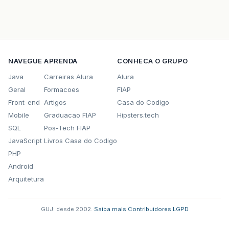
NAVEGUE
APRENDA
CONHECA O GRUPO
Java
Carreiras Alura
Alura
Geral
Formacoes
FIAP
Front-end
Artigos
Casa do Codigo
Mobile
Graduacao FIAP
Hipsters.tech
SQL
Pos-Tech FIAP
JavaScript
Livros Casa do Codigo
PHP
Android
Arquitetura
GUJ: desde 2002.
·
Saiba mais
·
Contribuidores
·
LGPD