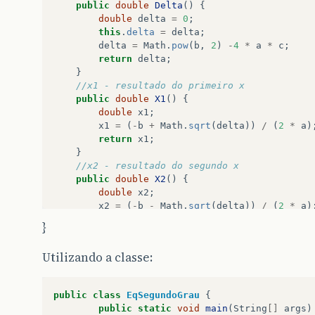
public
double
Delta
()
{
double
delta
=
0
;
this
.
delta
=
delta
;
delta
=
Math
.
pow
(
b
,
2
)
-
4
*
a
*
c
;
return
delta
;
}
//x1 - resultado do primeiro x
public
double
X1
()
{
double
x1
;
x1
=
(
-
b
+
Math
.
sqrt
(
delta
))
/
(
2
*
a
)
return
x1
;
}
//x2 - resultado do segundo x
public
double
X2
()
{
double
x2
;
x2
=
(
-
b
-
Math
.
sqrt
(
delta
))
/
(
2
*
a
)
return
x2
;
}
}
Utilizando a classe:
public
class
EqSegundoGrau
{
public
static
void
main
(
String
[]
args
)