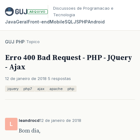
Discussoes de Programacao e
ARQUIVO
Tecnologia
Java
Geral
Front‑end
Mobile
SQL
JS
PHP
Android
GUJ
/
PHP
/
Topico
Erro 400 Bad Request - PHP - JQuery
- Ajax
12 de janeiro de 2018
5 respostas
jquery
php7
ajax
apache
php
leandrocd
12 de janeiro de 2018
L
Bom dia,