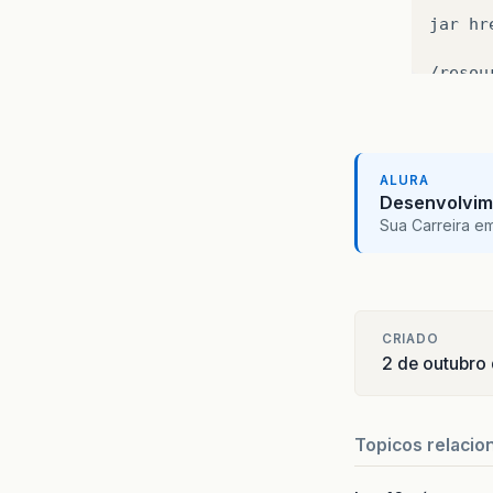
jar
hr
/resour
securit
all-pe
ALURA
Desenvolvim
/securi
Sua Carreira e
applet
param
CRIADO
2 de outubro
applet-
javafx
Topicos relacio
update