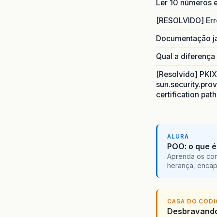
Ler 10 números e
”/jnlp

[RESOLVIDO] Err
at
sun
Documentação j
at
sun
Qual a diferença
at
sun
[Resolvido] PKIX 
sun.security.prov
at
jav
certification pat
ALURA
POO: o que é
Aprenda os con
herança, encap
CASA DO COD
Desbravando 