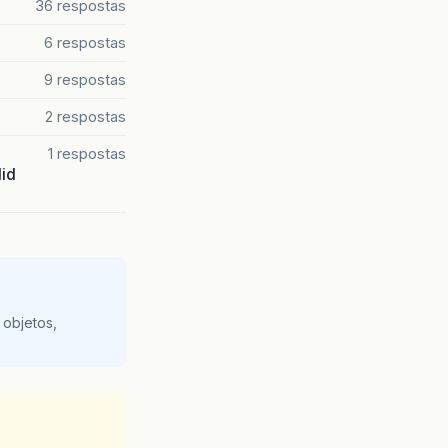
36 respostas
6 respostas
nown
Source)

9 respostas
Source)

2 respostas
able.run(Unknown
Source)

1 respostas
lid
 objetos,