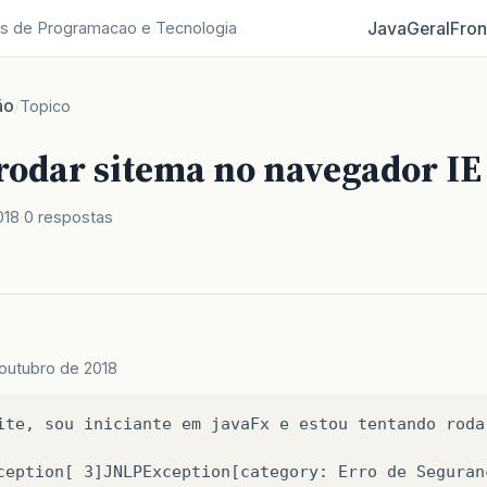
Java
Geral
Fron
s de Programacao e Tecnologia
ão
/
Topico
 rodar sitema no navegador IE
018
0 respostas
outubro de 2018
ite,
sou
iniciante
em
javaFx
e
estou
tentando
roda
ception[
3]JNLPException[category:
Erro
de
Seguran