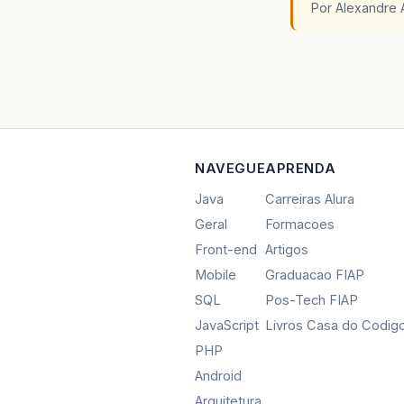
Por Alexandre 
NAVEGUE
APRENDA
Java
Carreiras Alura
Geral
Formacoes
Front-end
Artigos
Mobile
Graduacao FIAP
SQL
Pos-Tech FIAP
JavaScript
Livros Casa do Codig
PHP
Android
Arquitetura