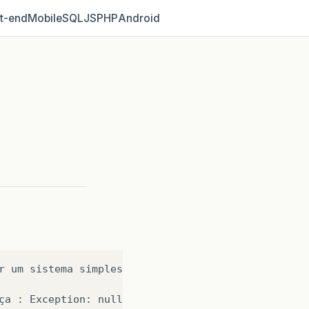
t‑end
Mobile
SQL
JS
PHP
Android
r
um
sistema
simples
com
SQLSERVER
no
navegador
IE
ça
:
Exception:
null
:
LaunchDesc:
