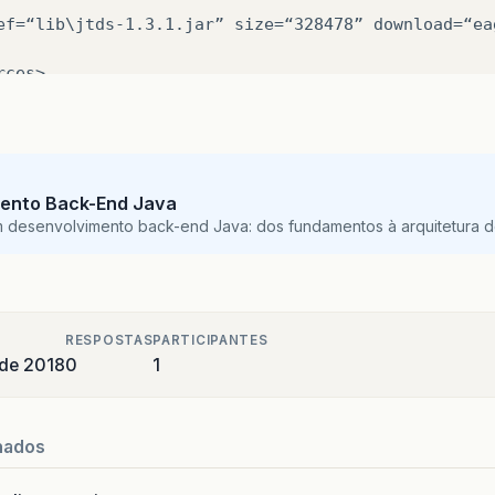
ef=“lib\jtds-1.3.1.jar”
size=“328478”
download=“ea
ces>

y>

rmissions/>

ento Back-End Java
ty

m desenvolvimento back-end Java: dos fundamentos à arquitetura de
-desc
width=“800”
height=“600”
main-class=”
name="
name=“requiredFXVersion”
value="8.0+"

RESPOSTAS
PARTICIPANTES
 de 2018
desc

0
1
-desc
width=“800”
height=“600”
main-class=“Login.L
nados
check=“always
