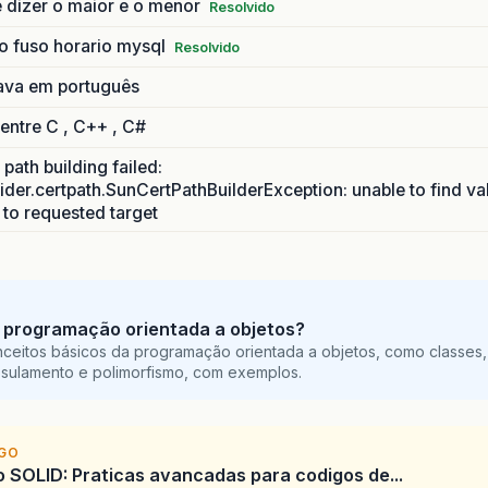
 dizer o maior e o menor
Resolvido
o fuso horario mysql
Resolvido
.plugin2.applet.JNLP2Manager.prepareLaunchFile(Unk
ava em português
.plugin2.applet.JNLP2Manager.loadJarFiles(Unknown
 entre C , C++ , C#
.plugin2.applet.Plugin2Manager$AppletExecutionRunn
path building failed:
ider.certpath.SunCertPathBuilderException: unable to find va
a.lang.Thread.run(Unknown
h to requested target
 programação orientada a objetos?
ceitos básicos da programação orientada a objetos, como classes,
sulamento e polimorfismo, com exemplos.
IGO
SOLID: Praticas avancadas para codigos de...