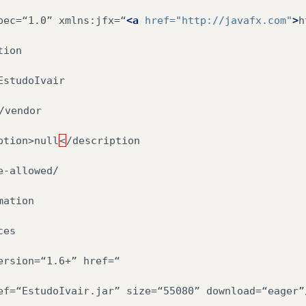
pec=“1.0”
xmlns:jfx=“
<a
href=
"http://javafx.com"
>
h
ion

EstudoIvair

/vendor

ption>null
<
/description

e-allowed/

mation

es

ersion=“1.6+”
href=“

ef=“EstudoIvair.jar”
size=“55080”
download=“eager”/