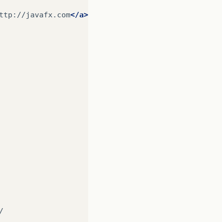
ttp://javafx.com
</a>
”
href="EstudoIvair.jnlp"


