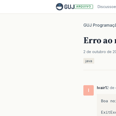
Discussoe
ARQUIVO
GUJ
Programaç
/
Erro ao
2 de outubro de 2
java
Ivair1
2 de 
I
Boa
no
ExitEx