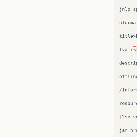
jnlp
s
nformat
title>
Ivair
<
descri
offlin
/infor
resourc
j2se
v
jar
hr