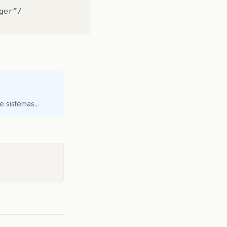
ger”/

 sistemas...
EstudoIvair

ogin”
name=“EstudoIvair”/
