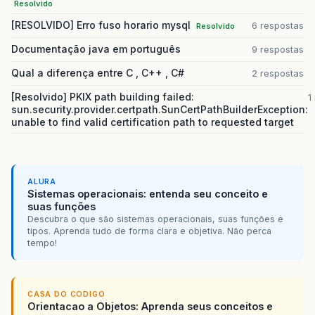
Resolvido
[RESOLVIDO] Erro fuso horario mysql
6 respostas
Resolvido
Documentação java em português
9 respostas
Qual a diferença entre C , C++ , C#
2 respostas
[Resolvido] PKIX path building failed:
1
sun.security.provider.certpath.SunCertPathBuilderException:
unable to find valid certification path to requested target
ALURA
Sistemas operacionais: entenda seu conceito e
suas funções
Descubra o que são sistemas operacionais, suas funções e
tipos. Aprenda tudo de forma clara e objetiva. Não perca
tempo!
CASA DO CODIGO
Orientacao a Objetos: Aprenda seus conceitos e