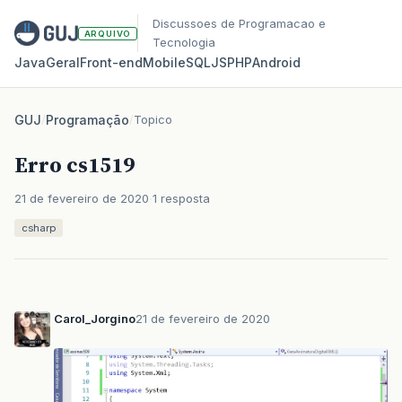
Discussoes de Programacao e
ARQUIVO
Tecnologia
Java
Geral
Front‑end
Mobile
SQL
JS
PHP
Android
GUJ
/
Programação
/
Topico
Erro cs1519
21 de fevereiro de 2020
1 resposta
csharp
Carol_Jorgino
21 de fevereiro de 2020