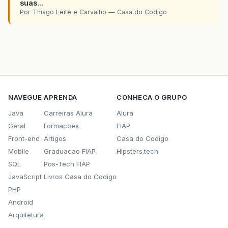
suas...
Por Thiago Leite e Carvalho — Casa do Codigo
NAVEGUE
APRENDA
CONHECA O GRUPO
Java
Carreiras Alura
Alura
Geral
Formacoes
FIAP
Front-end
Artigos
Casa do Codigo
Mobile
Graduacao FIAP
Hipsters.tech
SQL
Pos-Tech FIAP
JavaScript
Livros Casa do Codigo
PHP
Android
Arquitetura