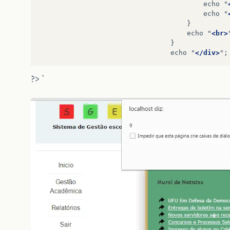
echo
"
echo
"
echo
"
<br>
echo
"
</div>
?> `