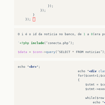
});
});
}
});
`
O
i
é
o
id
da
noticia
no
banco
,
de
1
a
8
(
era
p
`
<?php
include
(
‘conecta
.
php’
);
$data
=
$conn
->
query
(
‘SELECT
*
FROM
noticias’
)
echo
"
<br>
echo
"
<div
cla
for($cont=1;$c
$stmt
=
$c
$stmt->exe
while($row
echo
"