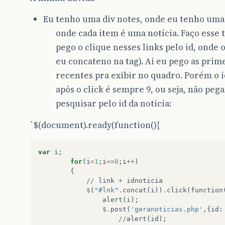
Eu tenho uma div notes, onde eu tenho uma
onde cada item é uma notícia. Faço esse 
pego o clique nesses links pelo id, onde o 
eu concateno na tag). Ai eu pego as prim
recentes pra exibir no quadro. Porém o i
após o click é sempre 9, ou seja, não pe
pesquisar pelo id da noticia:
`$(document).ready(function(){
var
i
;
for
(
i
=
1
;
i
<=
8
;
i
++
)
{
//
link
+
idnoticia
$
(
"#lnk"
.
concat
(
i
))
.
click
(
function
alert
(
i
);
$.
post
(
'geranoticias.php'
,{
id
:
//
alert
(
id
);