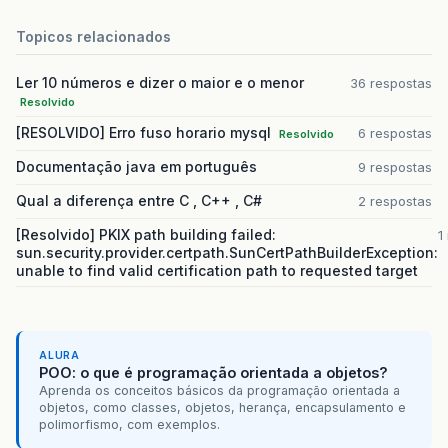
Topicos relacionados
Ler 10 números e dizer o maior e o menor
36 respostas
Resolvido
[RESOLVIDO] Erro fuso horario mysql
6 respostas
Resolvido
Documentação java em português
9 respostas
Qual a diferença entre C , C++ , C#
2 respostas
[Resolvido] PKIX path building failed:
1
sun.security.provider.certpath.SunCertPathBuilderException:
unable to find valid certification path to requested target
ALURA
POO: o que é programação orientada a objetos?
Aprenda os conceitos básicos da programação orientada a
objetos, como classes, objetos, herança, encapsulamento e
polimorfismo, com exemplos.