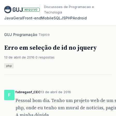
Discussoes de Programacao e
ARQUIVO
Tecnologia
Java
Geral
Front‑end
Mobile
SQL
JS
PHP
Android
GUJ
/
Programação
/
Topico
Erro em seleção de id no jquery
13 de abril de 2016
0 respostas
php
fabregasf_CEC
13 de abril de 2016
F
Pessoal bom dia. Tenho um projeto web de um s
php, onde eu tenho um mural de noticias, pagin
A minha dúvida