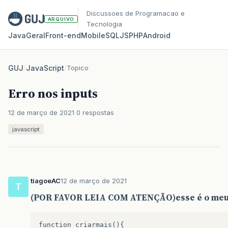
Discussoes de Programacao e
ARQUIVO
Tecnologia
Java
Geral
Front‑end
Mobile
SQL
JS
PHP
Android
GUJ
/
JavaScript
/
Topico
Erro nos inputs
12 de março de 2021
0 respostas
javascript
tiagoeAC
12 de março de 2021
T
(POR FAVOR LEIA COM ATENÇÃO)esse é o meu
function