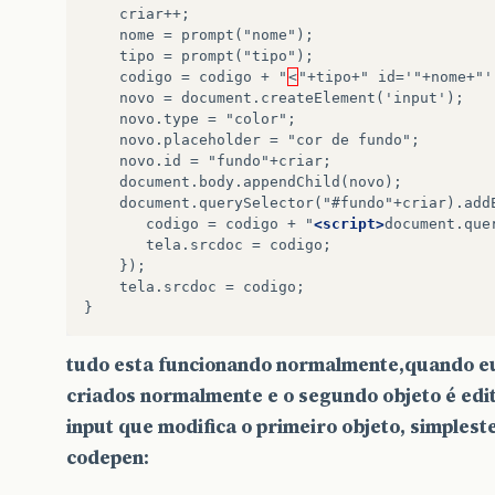
nome
=
tipo
=
codigo
=
codigo
+
"
<
"+tipo+"
id='"+nome+"'
novo
=
novo.type
=
novo.placeholder
=
"cor
de
novo.id
=
codigo
=
codigo
+
"
<script>
document.que
tela.srcdoc
=
tela.srcdoc
=
codigo;

tudo esta funcionando normalmente,quando eu 
criados normalmente e o segundo objeto é edit
input que modifica o primeiro objeto, simples
codepen: