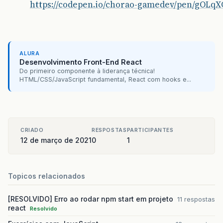
https://codepen.io/chorao-gamedev/pen/gOLqX
ALURA
Desenvolvimento Front-End React
Do primeiro componente à liderança técnica!
HTML/CSS/JavaScript fundamental, React com hooks e...
CRIADO
RESPOSTAS
PARTICIPANTES
12 de março de 2021
0
1
Topicos relacionados
[RESOLVIDO] Erro ao rodar npm start em projeto
11 respostas
react
Resolvido