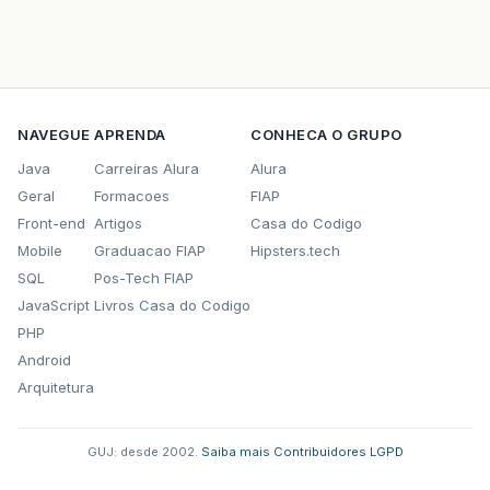
NAVEGUE
APRENDA
CONHECA O GRUPO
Java
Carreiras Alura
Alura
Geral
Formacoes
FIAP
Front-end
Artigos
Casa do Codigo
Mobile
Graduacao FIAP
Hipsters.tech
SQL
Pos-Tech FIAP
JavaScript
Livros Casa do Codigo
PHP
Android
Arquitetura
GUJ: desde 2002.
·
Saiba mais
·
Contribuidores
·
LGPD