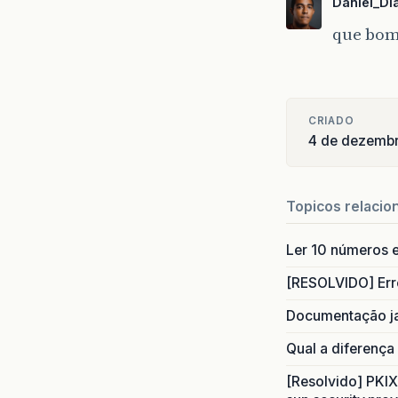
Daniel_Di
GRAVE
:
dez
04
que bom
GRAVE
:
dez
04
INFORM
dez
04
INFORM
CRIADO
4 de dezemb
dez
04
INFORM
dez
04
INFORM
Topicos relacio
dez
04
INFORM
Ler 10 números e
dez
04
INFORM
[RESOLVIDO] Err
dez
04
Documentação j
INFORM
dez
04
Qual a diferença
INFORM
dez
04
[Resolvido] PKIX 
INFORM