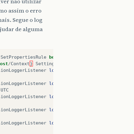
ver não utilizar
mo assim o erro
ais. Segue o log
ajudar de alguma
.
SetPropertiesRule
begin
ost
/
Context
}
Setting
property
'source'
to
'org.ec
sionLoggerListener
log
sionLoggerListener
log
UTC
sionLoggerListener
log
sionLoggerListener
log
sionLoggerListener
log