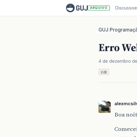
Discussoe
ARQUIVO
GUJ
Programaç
/
Erro We
4 de dezembro de
cdi
alexmcsil
Boa noit
Comecei