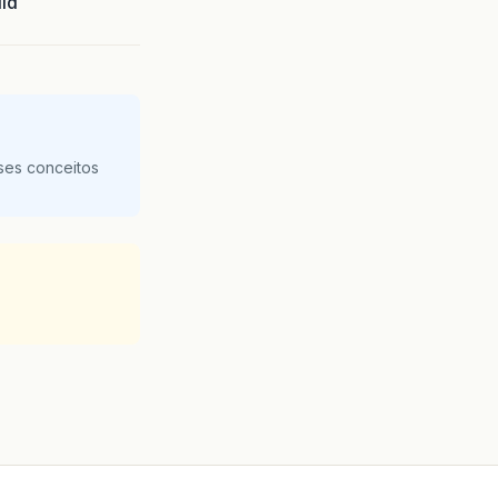
lid
tConfig
deployDirectory
apache
-
tomcat
-
8.0.39
\
webapps
\
manager
has
finished
tConfig
deployDirectory
he
-
tomcat
-
8.0.39
\
webapps
\
ROOT
tConfig
deployDirectory
apache
-
tomcat
-
8.0.39
\
webapps
\
ROOT
has
finished
in
col
start
ses conceitos
col
start
alina
start