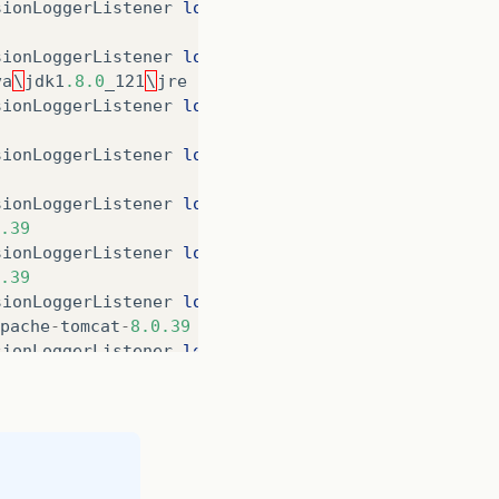
sionLoggerListener
log
sionLoggerListener
log
va
\
jdk1
.8.0
_121
\
jre
sionLoggerListener
log
sionLoggerListener
log
sionLoggerListener
log
.39
sionLoggerListener
log
.39
sionLoggerListener
log
pache
-
tomcat
-
8.0.39
sionLoggerListener
log
pache
-
tomcat
-
8.0.39
sionLoggerListener
log
he
-
tomcat
-
8.0.39
\
wtpwebapps
sionLoggerListener
log
=
C
:
\
apache
-
tomcat
-
8.0.39
\
endorsed
sionLoggerListener
log