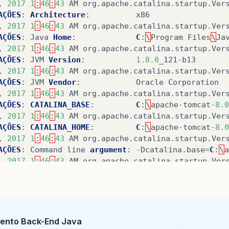
,
2017
1
:
46
:
43
AM
org
.
apache
.
catalina
.
startup
.
Ver
AÇÕES
:
Architecture
:
x86
,
2017
1
:
46
:
43
AM
org
.
apache
.
catalina
.
startup
.
Ver
AÇÕES
:
Java
Home
:
C
:
\
Program
Files
\
Ja
,
2017
1
:
46
:
43
AM
org
.
apache
.
catalina
.
startup
.
Ver
AÇÕES
:
JVM
Version
:
1.8.0
_121
-
b13
,
2017
1
:
46
:
43
AM
org
.
apache
.
catalina
.
startup
.
Ver
AÇÕES
:
JVM
Vendor
:
Oracle
Corporation
,
2017
1
:
46
:
43
AM
org
.
apache
.
catalina
.
startup
.
Ver
AÇÕES
:
CATALINA_BASE
:
C
:
\
apache
-
tomcat
-
8.0
,
2017
1
:
46
:
43
AM
org
.
apache
.
catalina
.
startup
.
Ver
AÇÕES
:
CATALINA_HOME
:
C
:
\
apache
-
tomcat
-
8.0
,
2017
1
:
46
:
43
AM
org
.
apache
.
catalina
.
startup
.
Ver
AÇÕES
:
Command
line
argument
:
-
Dcatalina
.
base
=
C
:
\
a
,
2017
1
:
46
:
43
AM
org
.
apache
.
catalina
.
startup
.
Ver
AÇÕES
:
Command
line
argument
:
-
Dcatalina
.
home
=
C
:
\
a
,
2017
1
:
46
:
43
AM
org
.
apache
.
catalina
.
startup
.
Ver
AÇÕES
:
Command
line
argument
:
-
Dwtp
.
deploy
=
C
:
\
apac
,
2017
1
:
46
:
43
AM
org
.
apache
.
catalina
.
startup
.
Ver
AÇÕES
:
Command
line
argument
:
-
Djava
.
endorsed
.
dirs
ento Back-End Java
,
2017
1
:
46
:
43
AM
org
.
apache
.
catalina
.
startup
.
Ver