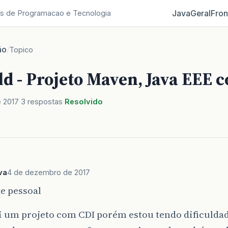
Java
Geral
Fron
s de Programacao e Tecnologia
ão
/
Topico
ld - Projeto Maven, Java EEE 
 2017
3 respostas
Resolvido
va
4 de dezembro de 2017
e pessoal
 um projeto com CDI porém estou tendo dificuldad