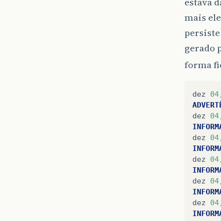
estava d
mais el
persiste
gerado p
forma fi
dez
04
ADVERT
dez
04
INFORM
dez
04
INFORM
dez
04
INFORM
dez
04
INFORM
dez
04
INFORM