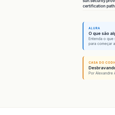
sun.security.prov
dez
04
certification pat
INFORM
dez
04
INFORM
dez
04
ALURA
INFORM
O que são al
dez
04
Entenda o que 
para começar 
INFORM
dez
04
INFORM
dez
04
CASA DO COD
INFORM
Desbravando 
Por Alexandre 