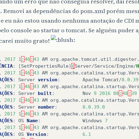
ando um erro que não conseguia resolver, daí resol
e. Removi as dependências do pom.xml porém mes
 e eu não estou usando nenhuma anotação de CDI m
elo console ao startar o tomcat. Se alguém puder 
carei muito grato!
,
2017
1
:
46
:
43
AM
org
.
apache
.
tomcat
.
util
.
digester
ÊNCIA
:
[
SetPropertiesRule
]
{
Server
/
Service
/
Engine
/
H
,
2017
1
:
46
:
43
AM
org
.
apache
.
catalina
.
startup
.
Ver
AÇÕES
:
Server
version
:
Apache
Tomcat
/
8.0.39
,
2017
1
:
46
:
43
AM
org
.
apache
.
catalina
.
startup
.
Ver
AÇÕES
:
Server
built
:
Nov
9
2016
08
:
48
:
39
,
2017
1
:
46
:
43
AM
org
.
apache
.
catalina
.
startup
.
Ver
AÇÕES
:
Server
number
:
8.0.39.0
,
2017
1
:
46
:
43
AM
org
.
apache
.
catalina
.
startup
.
Ver
AÇÕES
:
OS
Name
:
Windows
7
,
2017
1
:
46
:
43
AM
org
.
apache
.
catalina
.
startup
.
Ver
AÇÕES
:
OS
Version
:
6.1