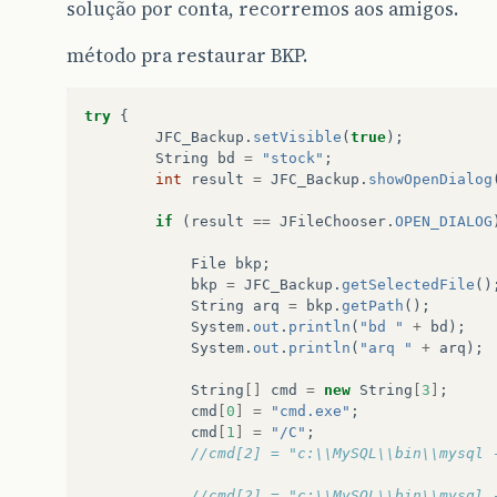
solução por conta, recorremos aos amigos.
método pra restaurar BKP.
try
{
JFC_Backup
.
setVisible
(
true
);
String
bd
=
"stock"
;
int
result
=
JFC_Backup
.
showOpenDialog
if
(
result
==
JFileChooser
.
OPEN_DIALOG
File
bkp
;
bkp
=
JFC_Backup
.
getSelectedFile
()
String
arq
=
bkp
.
getPath
();
System
.
out
.
println
(
"bd "
+
bd
);
System
.
out
.
println
(
"arq "
+
arq
);
String
[]
cmd
=
new
String
[
3
]
;
cmd
[
0
]
=
"cmd.exe"
;
cmd
[
1
]
=
"/C"
;
//cmd[2] = "c:\\MySQL\\bin\\mysql 
//cmd[2] = "c:\\MySQL\\bin\\mysql 