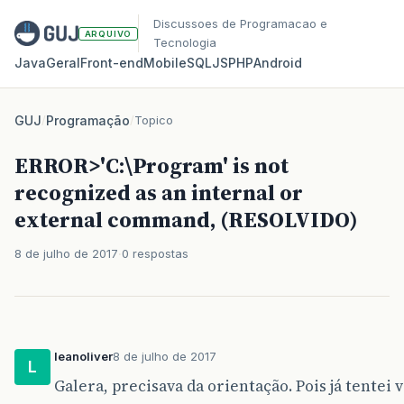
Discussoes de Programacao e
ARQUIVO
Tecnologia
Java
Geral
Front‑end
Mobile
SQL
JS
PHP
Android
GUJ
/
Programação
/
Topico
ERROR>'C:\Program' is not
recognized as an internal or
external command, (RESOLVIDO)
8 de julho de 2017
0 respostas
leanoliver
8 de julho de 2017
L
Galera, precisava da orientação. Pois já tentei