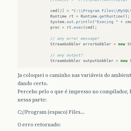
cmd
[
2
]
=
"C:\\Program Files\\MySQL
Runtime
rt
=
Runtime
.
getRuntime
();
System
.
out
.
println
(
"Execing "
+
cm
proc
=
rt
.
exec
(
cmd
);
// any error message?
StreamGobbler
errorGobbler
=
new
S
// any output?
StreamGobbler
outputGobbler
=
new
// kick them off
Ja coloquei o caminho nas variáveis do ambie
errorGobbler
.
run
();
dando certo.
outputGobbler
.
run
();
Percebo pelo o que é impresso no compilador
// any error???
nessa parte:
int
exitVal
=
proc
.
waitFor
();
C://Program (espaco) Files…
if
(
exitVal
==
0
)
{
JOptionPane
.
showMessageDialog
(
O erro retornado:
}
else
{