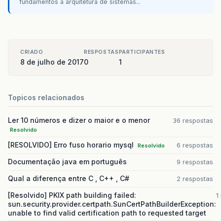
fundamentos à arquitetura de sistemas...
CRIADO
RESPOSTAS
PARTICIPANTES
8 de julho de 2017
0
1
Topicos relacionados
Ler 10 números e dizer o maior e o menor
36 respostas
Resolvido
[RESOLVIDO] Erro fuso horario mysql
6 respostas
Resolvido
Documentação java em português
9 respostas
Qual a diferença entre C , C++ , C#
2 respostas
[Resolvido] PKIX path building failed:
1
sun.security.provider.certpath.SunCertPathBuilderException:
unable to find valid certification path to requested target