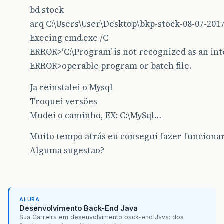
JOptionPane
.
showMessageDialog
(
bd stock
}
arq C:\Users\User\Desktop\bkp-stock-08-07-2017
}
Execing cmd.exe /C
ERROR>‘C:\Program’ is not recognized as an in
}
catch
(
Exception
e
)
{
JOptionPane
.
showMessageDialog
(
null
,
e
,
ERROR>operable program or batch file.
}
}
Ja reinstalei o Mysql
Troquei versões
Mudei o caminho, EX: C:\MySql…
Muito tempo atrás eu consegui fazer funciona
Alguma sugestao?
ALURA
Desenvolvimento Back-End Java
Sua Carreira em desenvolvimento back-end Java: dos