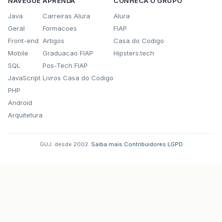
NAVEGUE
APRENDA
CONHECA O GRUPO
Java
Carreiras Alura
Alura
Geral
Formacoes
FIAP
Front-end
Artigos
Casa do Codigo
Mobile
Graduacao FIAP
Hipsters.tech
SQL
Pos-Tech FIAP
JavaScript
Livros Casa do Codigo
PHP
Android
Arquitetura
GUJ: desde 2002.
·
Saiba mais
·
Contribuidores
·
LGPD