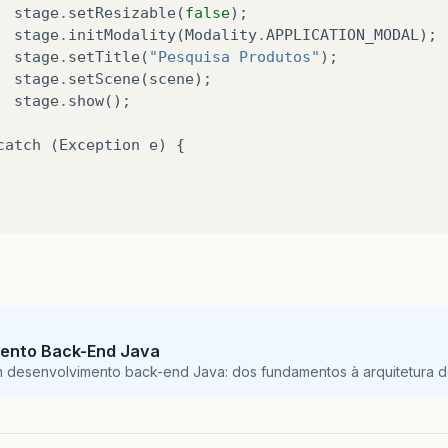
stage
.
setResizable
(
false
);
stage
.
initModality
(
Modality
.
APPLICATION_MODAL
);
stage
.
setTitle
(
"Pesquisa Produtos"
);
stage
.
setScene
(
scene
);
stage
.
show
();
catch
(
Exception
e
)
{
ento Back-End Java
m desenvolvimento back-end Java: dos fundamentos à arquitetura de