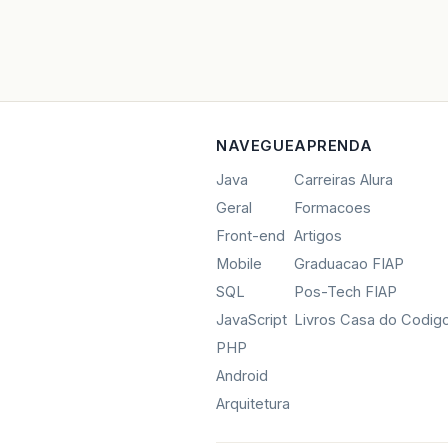
NAVEGUE
APRENDA
Java
Carreiras Alura
Geral
Formacoes
Front-end
Artigos
Mobile
Graduacao FIAP
SQL
Pos-Tech FIAP
JavaScript
Livros Casa do Codig
PHP
Android
Arquitetura