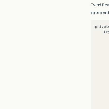
“verifi
momento
privat
tr