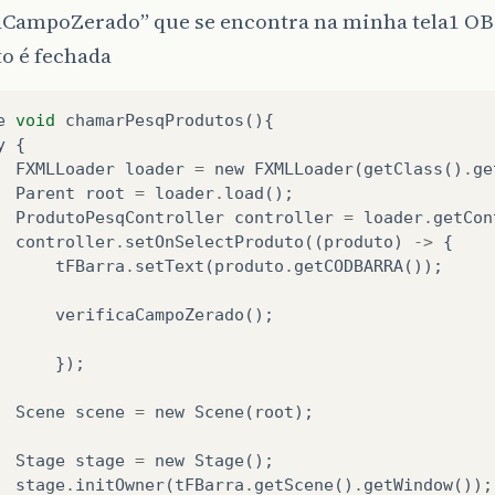
caCampoZerado” que se encontra na minha tela1 O
 é fechada
e
void
chamarPesqProdutos
(){
y
{
FXMLLoader
loader
=
new
FXMLLoader
(
getClass
()
.
ge
Parent
root
=
loader
.
load
();
ProdutoPesqController
controller
=
loader
.
getCon
controller
.
setOnSelectProduto
((
produto
)
->
{
tFBarra
.
setText
(
produto
.
getCODBARRA
());
verificaCampoZerado
();
});
Scene
scene
=
new
Scene
(
root
);
Stage
stage
=
new
Stage
();
stage
.
initOwner
(
tFBarra
.
getScene
()
.
getWindow
());