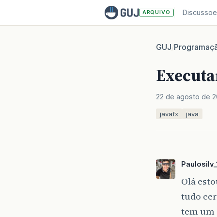
Discussoe
ARQUIVO
GUJ
Programaç
/
Executa
22 de agosto de 2
javafx
java
Paulosilv_
Olá esto
tudo cer
tem um d