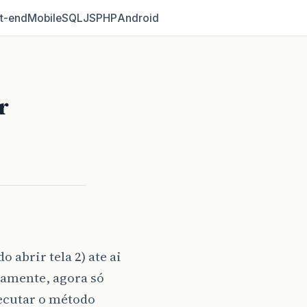
t‑end
Mobile
SQL
JS
PHP
Android
r
 abrir tela 2) ate ai
tamente, agora só
xecutar o método