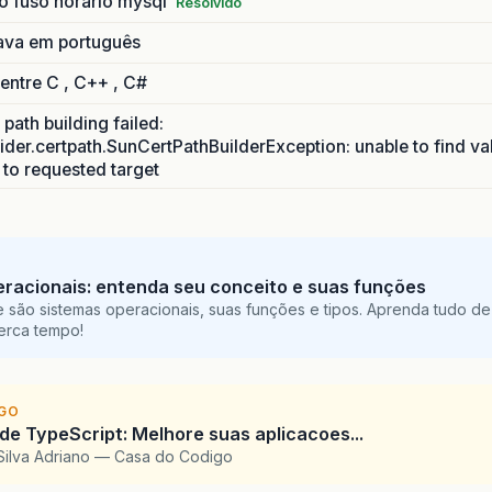
o fuso horario mysql
Resolvido
ava em português
 entre C , C++ , C#
path building failed:
ider.certpath.SunCertPathBuilderException: unable to find va
h to requested target
racionais: entenda seu conceito e suas funções
 são sistemas operacionais, suas funções e tipos. Aprenda tudo de
perca tempo!
IGO
 de TypeScript: Melhore suas aplicacoes...
Silva Adriano — Casa do Codigo