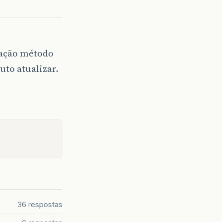
a ação método
to atualizar.
36 respostas