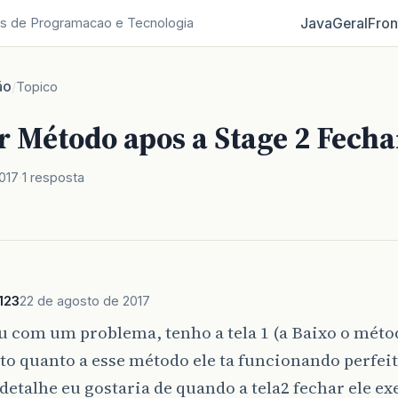
Java
Geral
Fron
s de Programacao e Tecnologia
ão
/
Topico
r Método apos a Stage 2 Fecha
017
1 resposta
123
22 de agosto de 2017
u com um problema, tenho a tela 1 (a Baixo o método
to quanto a esse método ele ta funcionando perfei
etalhe eu gostaria de quando a tela2 fechar ele e