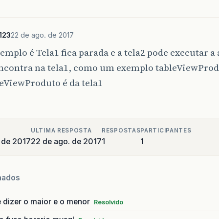
123
22 de ago. de 2017
emplo é Tela1 fica parada e a tela2 pode executar 
encontra na tela1, como um exemplo tableViewProdu
eViewProduto é da tela1
ULTIMA RESPOSTA
RESPOSTAS
PARTICIPANTES
 de 2017
22 de ago. de 2017
1
1
nados
 dizer o maior e o menor
Resolvido