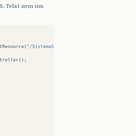
BS. Tela1 nem um
tResource
(
"/SistemaSmartSoft/view/ProdutoPesq.fxml
troller
();