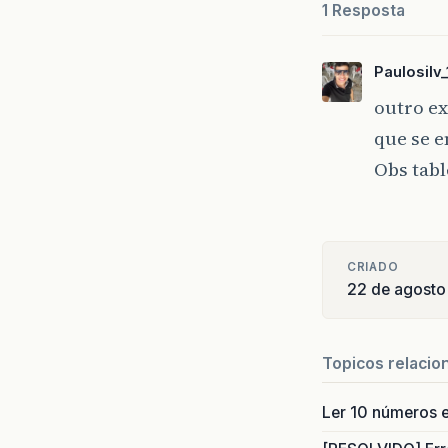
1 Resposta
Paulosilv_
outro ex
que se 
Obs tabl
CRIADO
22 de agosto
Topicos relacio
Ler 10 números e