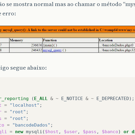
ão se mostra normal mas ao chamar o método “mys
 erro:
igo segue abaixo:
r_reporting
(
E_ALL
&
~
E_NOTICE
&
~
E_DEPRECATED
);
t
=
"localhost"
;
r
=
"root"
;
s
=
"root"
;
co
=
"bancodeDados"
;
qli
=
new
mysqli
(
$host
,
$user
,
$pass
,
$banco
)
or
d