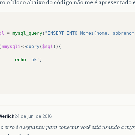
iro o bloco abaixo do código não me é apresentado 
ql
=
mysql_query
(
"INSERT INTO Nomes(nome, sobrenom
(
$mysqli
->
query
(
$sql
)){
echo
'ok'
;
erlich
24 de jun. de 2016
o erro é o seguinte: para conectar você está usando a mys