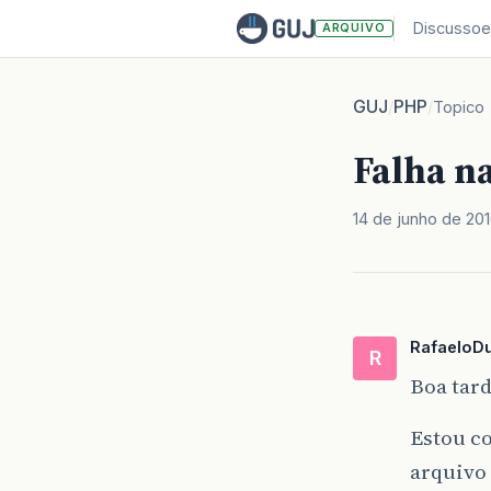
Discussoe
ARQUIVO
GUJ
PHP
/
/
Topico
Falha n
14 de junho de 20
RafaeloDu
R
Boa tard
Estou c
arquivo