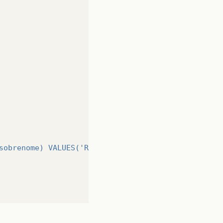
sobrenome) VALUES('Rafael','Duarte')"
)