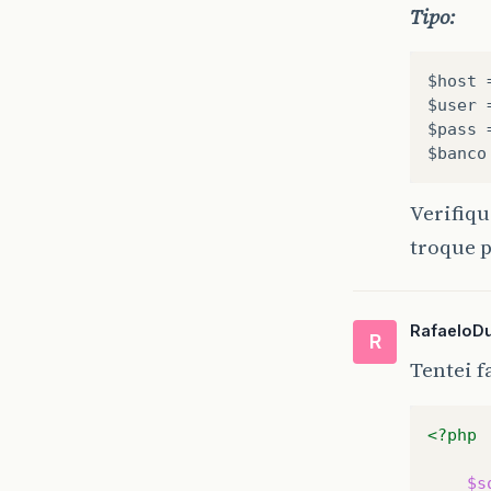
Tipo:
$host 
$user 
$pass 
$banco
Verifiqu
troque p
RafaeloDu
R
Tentei f
<?php
$s