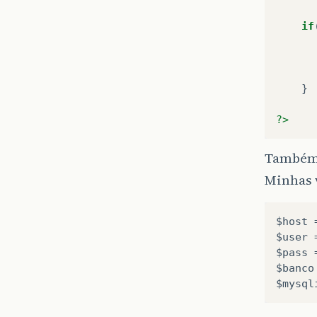
if
}
?>
Também 
Minhas v
$host 
$user 
$pass 
$banco
$mysql