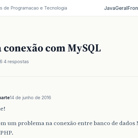
Java
Geral
Fron
s de Programacao e Tecnologia
a conexão com MySQL
16
4 respostas
arte
14 de junho de 2016
e!
om um problema na conexão entre banco de dados
 PHP.