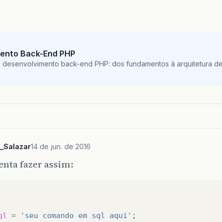
ento Back-End PHP
m desenvolvimento back-end PHP: dos fundamentos à arquitetura de
_Salazar
14 de jun. de 2016
nta fazer assim:
ql
=
'seu comando em sql aqui'
;