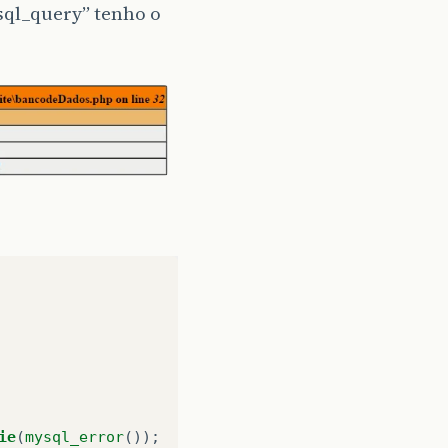
ql_query” tenho o
ie
(
mysql_error
());