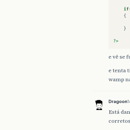
if
{
}
?>
e vê se 
e tenta 
wamp nao
Dragoon
1
Está dan
correto