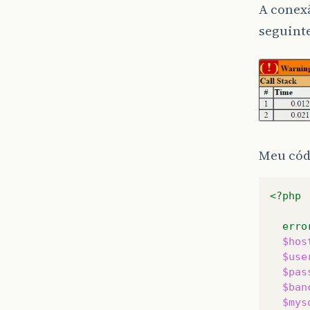
A conex
seguinte
Meu cód
<?php
erro
$hos
$use
$pas
$ban
$mys