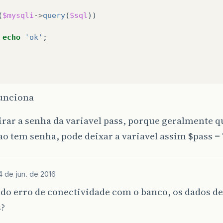
(
$mysqli
->
query
(
$sql
))
echo
'ok'
;
funciona
tirar a senha da variavel pass, porque geralmente 
 tem senha, pode deixar a variavel assim $pass = 
4 de jun. de 2016
do erro de conectividade com o banco, os dados de
s?