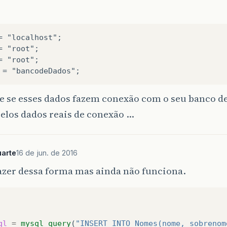
= "localhost";
= "root";
= "root";
 = "bancodeDados";
e se esses dados fazem conexão com o seu banco de
elos dados reais de conexão …
arte
16 de jun. de 2016
azer dessa forma mas ainda não funciona.
ql
=
mysql_query
(
"INSERT INTO Nomes(nome, sobrenom