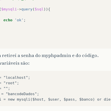
(
$mysqli
->
query
(
$sql
)){
echo
'ok'
;
retirei a senha do myphpadmin e do código.
ariáveis são:
= "localhost";
= "root";
= "";
 = "bancodeDados";
i = new mysqli($host, $user, $pass, $banco) or die