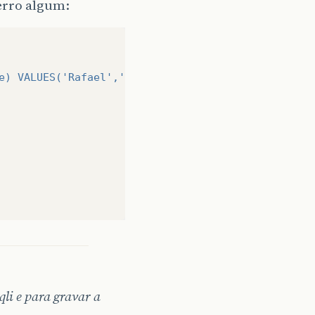
erro algum:
e) VALUES('Rafael','Oliveira')"
);
qli e para gravar a