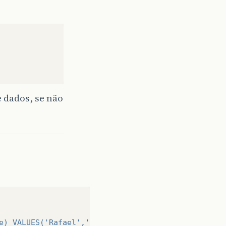
 dados, se não
e) VALUES('Rafael','Oliveira')"
);