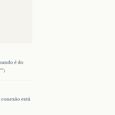
quando é do
“”;
 conexão está