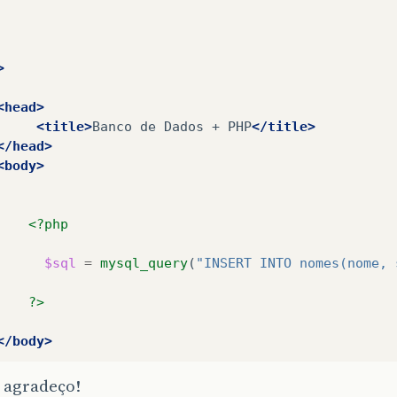
>
<head>
<title>
Banco
de
Dados
+
PHP
</title>
</head>
<body>
<?php
$sql
=
mysql_query
(
"INSERT INTO nomes(nome, 
?>
</body>
 agradeço!