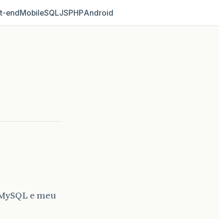
t‑end
Mobile
SQL
JS
PHP
Android
 MySQL e meu