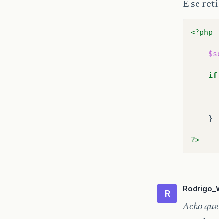
E se ret
<?php
$s
if
}
?>
Rodrigo_W
R
Acho que 